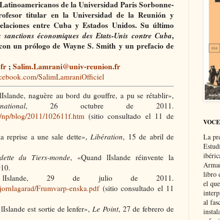
 Latinoamericanos de la Universidad Paris Sorbonne-
ofesor titular en la Universidad de la Reunión y
s relaciones entre Cuba y Estados Unidos. Su último
es sanctions économiques des Etats-Unis contre Cuba
,
, con un prólogo de Wayne S. Smith y un prefacio de
fr
;
Salim.Lamrani@univ-reunion.fr
acebook.com/SalimLamraniOfficiel
lande, naguère au bord du gouffre, a pu se rétablir»,
tional
, 26 octubre de 2011.
ch/np/blog/2011/102611f.htm
(sitio consultado el 11 de
VOCE
a reprise a une sale dette»,
Libération
, 15 de abril de
La pr
Estud
ibéri
dette du Tiers-monde
, «Quand lIslande réinvente la
Arman
010.
libro
lIslande, 29 de julio de 2011.
el qu
/stjornlagarad/Frumvarp-enska.pdf
(sitio consultado el 11
interp
al fas
slande est sortie de lenfer»,
Le Point
, 27 de febrero de
instal