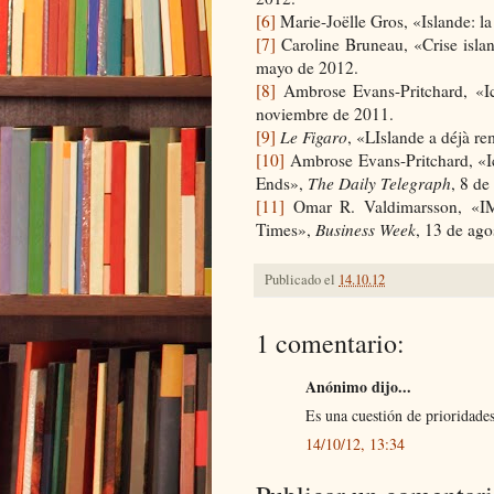
[6]
Marie-Joëlle Gros, «Islande: la 
[7]
Caroline Bruneau, «Crise islan
mayo de 2012.
[8]
Ambrose Evans-Pritchard, «I
noviembre de 2011.
[9]
Le Figaro
, «LIslande a déjà r
[10]
Ambrose Evans-Pritchard, «Ic
Ends»,
The Daily Telegraph
, 8 de
[11]
Omar R. Valdimarsson, «IMF
Times»,
Business Week
, 13 de ago
Publicado el
14.10.12
1 comentario:
Anónimo dijo...
Es una cuestión de prioridades
14/10/12, 13:34