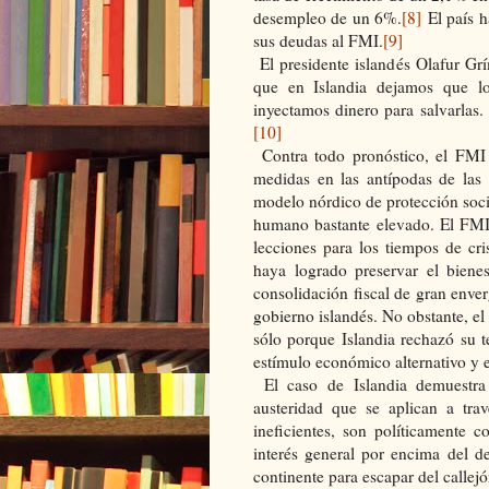
desempleo de un 6%.
[8]
El país h
sus deudas al FMI.
[9]
El presidente islandés Olafur Gr
que en Islandia dejamos que lo
inyectamos dinero para salvarlas.
[10]
Contra todo pronóstico, el FMI s
medidas en las antípodas de las 
modelo nórdico de protección socia
humano bastante elevado. El FMI 
lecciones para los tiempos de cri
haya logrado preservar el bienes
consolidación fiscal de gran enve
gobierno islandés. No obstante, el
sólo porque Islandia rechazó su 
estímulo económico alternativo y e
El caso de Islandia demuestra q
austeridad que se aplican a tr
ineficientes, son políticamente c
interés general por encima del d
continente para escapar del callejó