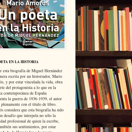
OETA EN LA HISTORIA
er esta biografía de Miguel Hernández
mera escrita por un historiador, Mario
s, y por estar vinculada la vida, obra
te del protagonista a lo que en la
ria contemporánea de España
senta la guerra de 1936-1939, el autor
 plenamente con el título de libro.
s considera que esta biografía ha sido
n desafío que interpela no sólo la
dad profesional de quien la escribe,
ambién sus sentimientos, por estar