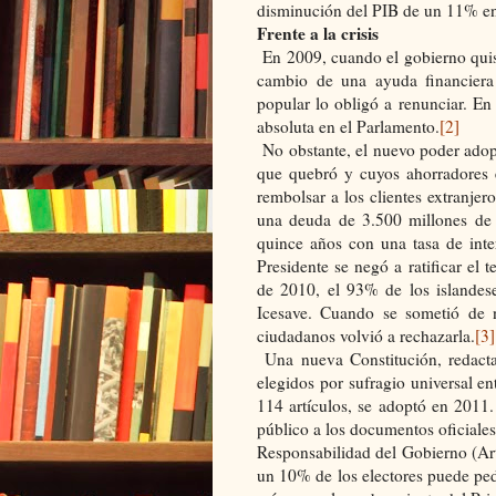
disminución del PIB de un 11% en
Frente a la crisis
En 2009, cuando el gobierno quiso
cambio de una ayuda financiera 
popular lo obligó a renunciar. En 
absoluta en el Parlamento.
[2]
No obstante, el nuevo poder adop
que quebró y cuyos ahorradores e
rembolsar a los clientes extranjer
una deuda de 3.500 millones de 
quince años con una tasa de inte
Presidente se negó a ratificar el
de 2010, el 93% de los islandese
Icesave. Cuando se sometió de 
ciudadanos volvió a rechazarla.
[3]
Una nueva Constitución, redact
elegidos por sufragio universal e
114 artículos, se adoptó en 2011
público a los documentos oficiales
Responsabilidad del Gobierno (Artí
un 10% de los electores puede ped