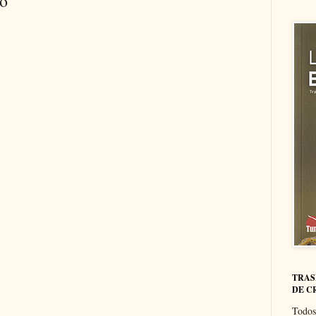
io
TRAS
DE C
Todos