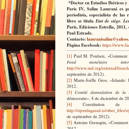
*Doctor en Estudios Ibéricos y
Paris IV, Salim Lamrani es pr
periodista, especialista de la
libro se titula
Etat de siège. L
París, Ediciones Estrella, 2011
Paul Estrade.
Contacto:
lamranisalim@yahoo.
Página Facebook:
https://www.f
[1]
Paul M. Poulsen, «Comment lIs
Fond monétaire interna
http://www.imf.org/external/fren
septiembre de 2012).
[2]
Marie-Joëlle Gros, «Islande: l
2012.
[3]
Comité dannulation de la 
démocratie», 4 de diciembre de 2
[4]
Constitution de 
http://stjornlagarad.is/other_files
de septiembre de 2012).
[5]
Antoine Grenapin, «Comment lI
2012.