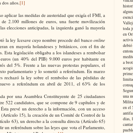
vincu
 dos años.
[1]
histor
alguna
 aplicar las medidas de austeridad que exigía el FMI, a
esenc
de 2.100 millones de euros, una fuerte movilización
Vallej
las elecciones anticipadas, la izquierda ganó la mayoría
toda j
en Or
activi
tó la ley Icesave cuyo nombre procede del banco
online
debió
ran en mayoría holandeses y británicos, con el fin de
entonc
os. Esta legislación obligaba a los islandeses a rembolsar
medit
euros (un 40% del PIB) 9.000 euros por habitante en
a brot
rés del 5%. Frente a las nuevas protestas populares, el
acogió
 texto parlamentario y lo sometió a referéndum. En marzo
primer
s rechazó la ley sobre el rembolso de las pérdidas de
limit
nuevo a referéndum en abril de 2011, el 63% de los
consag
Segun
ada por una Asamblea Constituyente de 25 ciudadanos
una n
Milit
ntre 522 candidatos, que se compone de 9 capítulos y de
en el
. Ésta prevé un derecho a la información, con un acceso
antifa
 (Artículo 15), la creación de un Comité de Control de la
días, 
culo 63), un derecho a la consulta directa (Artículo 65)
cantar
ir un referéndum sobre las leyes que vota el Parlamento,
pueblo