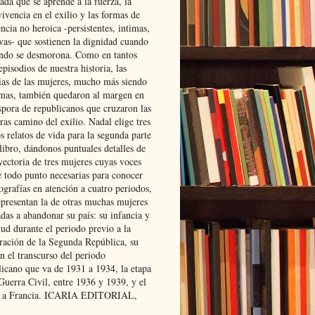
ada que se aprende a la fuerza, la
ivencia en el exilio y las formas de
encia no heroica -persistentes, intimas,
ivas- que sostienen la dignidad cuando
ndo se desmorona. Como en tantos
episodios de nuestra historia, las
rias de las mujeres, mucho más siendo
mas, también quedaron al margen en
spora de republicanos que cruzaron las
ras camino del exilio. Nadal elige tres
s relatos de vida para la segunda parte
libro, dándonos puntuales detalles de
yectoria de tres mujeres cuyas voces
e todo punto necesarias para conocer
ografías en atención a cuatro periodos,
epresentan la de otras muchas mujeres
das a abandonar su país: su infancia y
ud durante el periodo previo a la
uración de la Segunda República, su
n el transcurso del periodo
licano que va de 1931 a 1934, la etapa
Guerra Civil, entre 1936 y 1939, y el
 a Francia. ICARIA EDITORIAL,