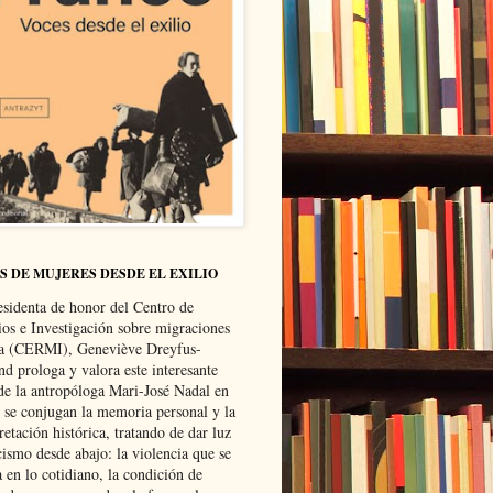
S DE MUJERES DESDE EL EXILIO
esidenta de honor del Centro de
ios e Investigación sobre migraciones
ca (CERMI), Geneviève Dreyfus-
d prologa y valora este interesante
 de la antropóloga Mari-José Nadal en
e se conjugan la memoria personal y la
retación histórica, tratando de dar luz
cismo desde abajo: la violencia que se
a en lo cotidiano, la condición de