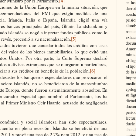
er Ministro por el Parlamento.
[4]
en las
naciones de la Unión Europea en la misma situación, que
derro
 recomendaciones del FMI que exigía medidas de una
acecha
a, Irlanda, Italia o España, Islandia eligió una vía
prisi
alumb
res bancos principales del país, Glitnir, Landsbankinn y
roman
ado islandés se negó a inyectar fondos públicos como lo
exhau
 revés, procedió a su nacionalización.
[5]
docum
dos tuvieron que cancelar todos los créditos con tasas
Amoró
del valor de los bienes inmobiliarios, lo que evitó una
minuci
os Unidos. Por otra parte, la Corte Suprema declaró
«Eleg
dos a divisas extranjeras que se otorgaron a particulares,
«Hijo
iar a sus créditos en beneficio de la población.
[6]
de la 
 desastre los banqueros especuladores que provocaron el
impre
nciero islandés, no se beneficiaron de la mansedumbre
medio
epílo
o de Europa, donde fueron sistemáticamente absueltos. En
su fig
rocurador Especial que nombró el Parlamento, los ha
dictad
 al Primer Ministro Geir Haarde, acusado de negligencia
docum
period
lectur
conómica y social islandesa han sido espectaculares.
duele 
uentra en plena recesión, Islandia se benefició de una
aband
 2011 y prevé una tasa de 2,7% para 2012, y una tasa de
amigo