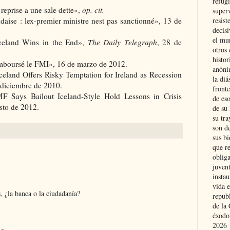
refugi
reprise a une sale dette»,
op. cit.
superv
resist
daise : lex-premier ministre nest pas sanctionné», 13 de
decis
el mu
celand Wins in the End»,
The Daily Telegraph
, 28 de
otros 
histo
emboursé le FMI», 16 de marzo de 2012.
anóni
eland Offers Risky Temptation for Ireland as Recession
la diá
 diciembre de 2010.
fronte
 Says Bailout Iceland-Style Hold Lessons in Crisis
de eso
sto de 2012.
de su 
su tra
son d
sus bi
que r
obliga
juvent
insta
vida e
, ¿la banca o la ciudadanía?
repub
de la 
éxodo
2026