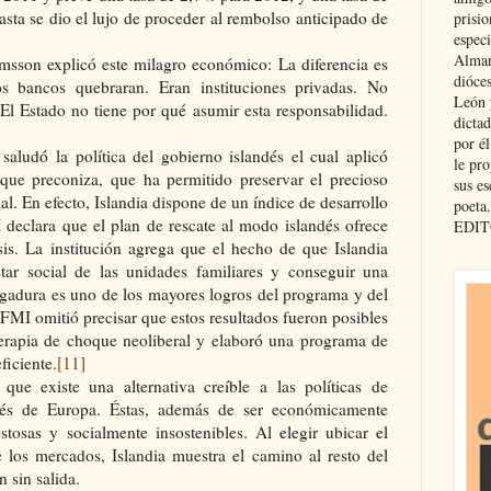
asta se dio el lujo de proceder al rembolso anticipado de
prisio
especi
Almar
ímsson explicó este milagro económico: La diferencia es
dióce
s bancos quebraran. Eran instituciones privadas. No
León 
 El Estado no tiene por qué asumir esta responsabilidad.
dicta
por é
aludó la política del gobierno islandés el cual aplicó
le pro
que preconiza, que ha permitido preservar el precioso
sus es
l. En efecto, Islandia dispone de un índice de desarrollo
poeta.
declara que el plan de rescate al modo islandés ofrece
EDIT
sis. La institución agrega que el hecho de que Islandia
tar social de las unidades familiares y conseguir una
rgadura es uno de los mayores logros del programa y del
 FMI omitió precisar que estos resultados fueron posibles
terapia de choque neoliberal y elaboró una programa de
ficiente.
[11]
ue existe una alternativa creíble a las políticas de
avés de Europa. Éstas, además de ser económicamente
ostosas y socialmente insostenibles. Al elegir ubicar el
e los mercados, Islandia muestra el camino al resto del
n sin salida.