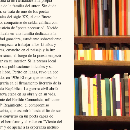
lada la de Hernández a la propia
ia de la familia del autor. Sin duda
, se trata de uno de los poetas
iales del siglo XX, al que Buero
o, compañero de celda, califica con
usticia de "poeta necesario". Nacido
ihuela en una familia dedicada a la
dad ganadera, estudiante sobresaliente,
 empezar a trabajar a los 15 años y
es, envuelto en el paisaje y la luz
erránea, el fuego de la poesía empezó
ar en su interior. Si la prensa local
 sus publicaciones iniciales y su
 libro, Perito en lunas, tuvo un eco
ado, en 1936 El rayo que no cesa lo
raría en el firmamento literario de la
da República. La guerra civil abrió
ueva etapa en su obra y en su vida.
ante del Partido Comunista, miliciano
 5º Regimiento, el compromiso
scista, que asumiría hasta el fin de sus
lo convirtió en un poeta capaz de
 el heroísmo y el valor en "Viento del
" y de apelar a la esperanza incluso