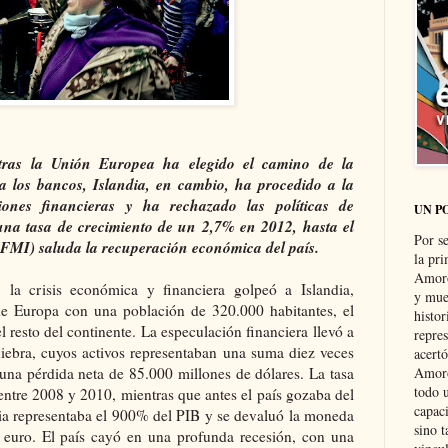
ntras la Unión Europea ha elegido el camino de la
 a los bancos, Islandia, en cambio, ha procedido a la
ciones financieras y ha rechazado las políticas de
UN P
 una tasa de crecimiento de un 2,7% en 2012, hasta el
Por s
FMI) saluda la recuperación económica del país.
la pri
Amoró
la crisis económica y financiera golpeó a Islandia,
y muer
de Europa con una población de 320.000 habitantes, el
histo
 resto del continente. La especulación financiera llevó a
repre
quiebra, cuyos activos representaban una suma diez veces
acertó
 una pérdida neta de 85.000 millones de dólares. La tasa
Amoró
todo u
entre 2008 y 2010, mientras que antes el país gozaba del
capaci
ia representaba el 900% del PIB y se devaluó la moneda
sino t
 euro. El país cayó en una profunda recesión, con una