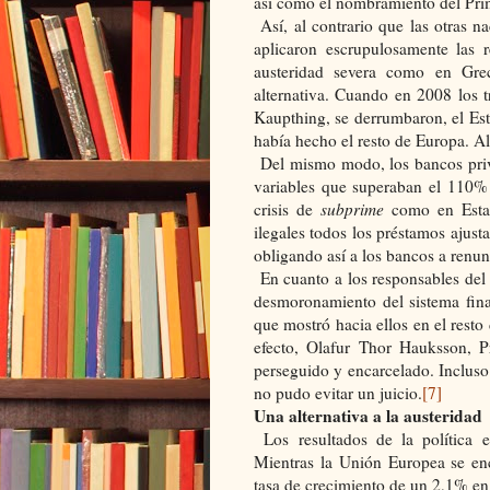
así como el nombramiento del Prim
Así, al contrario que las otras 
aplicaron escrupulosamente las
austeridad severa como en Greci
alternativa. Cuando en 2008 los t
Kaupthing, se derrumbaron, el Est
había hecho el resto de Europa. Al
Del mismo modo, los bancos priva
variables que superaban el 110% 
crisis de
subprime
como en Estad
ilegales todos los préstamos ajusta
obligando así a los bancos a renunc
En cuanto a los responsables del
desmoronamiento del sistema fina
que mostró hacia ellos en el rest
efecto, Olafur Thor Hauksson, P
perseguido y encarcelado. Incluso
no pudo evitar un juicio.
[7]
Una alternativa a la austeridad
Los resultados de la política e
Mientras la Unión Europea se enc
tasa de crecimiento de un 2,1% en