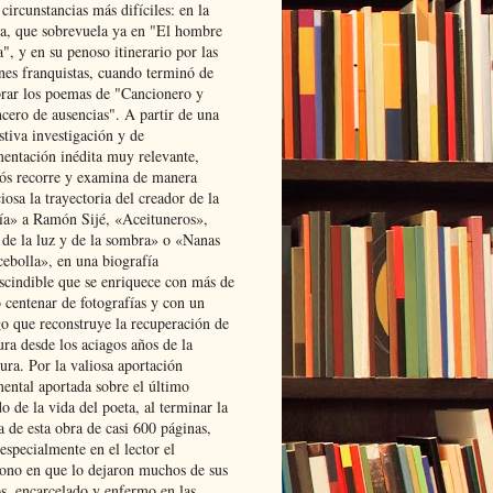
 circunstancias más difíciles: en la
ta, que sobrevuela ya en "El hombre
", y en su penoso itinerario por las
ones franquistas, cuando terminó de
rar los poemas de "Cancionero y
cero de ausencias". A partir de una
stiva investigación y de
entación inédita muy relevante,
s recorre y examina de manera
osa la trayectoria del creador de la
ía» a Ramón Sijé, «Aceituneros»,
 de la luz y de la sombra» o «Nanas
cebolla», en una biografía
scindible que se enriquece con más de
 centenar de fotografías y con un
go que reconstruye la recuperación de
ura desde los aciagos años de la
ura. Por la valiosa aportación
ental aportada sobre el último
o de la vida del poeta, al terminar la
a de esta obra de casi 600 páginas,
especialmente en el lector el
ono en que lo dejaron muchos de sus
s, encarcelado y enfermo en las