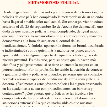
METAMORFOSIS POLICIAL
Desde el gris franquista, pasando por el marrón de la transición, los
policías de este país han completado la metamorfosis de su atuendo
hasta llegar al amable color azul actual. Sin embargo, viendo cómo
actuaron el día 25 de septiembre (lo de Atocha fue demencial), uno
duda de que nuestros policías hayan completado, de igual modo
que sus uniformes, la metamorfosis de sus convicciones y maneras
democráticas a la hora de actuar en el control de las
manifestaciones. Viéndolos aporrear de forma tan brutal, desaforada
e indiscriminada contra quien más a mano se les pone, uno no
aprecia diferencia alguna respecto de aquellos odiados grises de
nuestra juventud. Es más creo, para su pesar, que lo hacen más
científica y peligrosamente, si se tiene en cuenta la mejora en su
pertrechamiento. Por mi profesión, he tenido la ocasión de conocer
a guardias civiles y policías estupendos, personas que en contextos
normales serían incapaces de conducirse de forma semejante a la
descrita. ¿Realmente a estos jóvenes policías les siguen enseñando
en las academias a actuar con procedimientos tan bárbaros y
contundentes? ¿Qué pautas, qué prácticas se les inculca a los
componentes de las unidades de intervención en el dominio de
situaciones extremas? Lo que es inadmisible es que nuestros