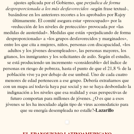
ajustes aplicada por el Gobierno, que
perjudica de forma
desproporcionada a los más desfavorecidos
-según frase textual-,
basándose en los anteriores recortes a los aprobados por Rajoy
últimamente. El comité asegura estar «preocupado» por la
«reducción de los niveles de protección» provocada por «las
medidas de austeridad». Medidas que están «perjudicando de forma
desproporcionada» a «los grupos desfavorecidos y marginados»,
entre los que cita a mujeres, niños, personas con discapacidad, «los
adultos y los jóvenes desempleados», las personas mayores, los
gitanos, los inmigrantes y los solicitantes de asilo. Según el estudio,
se está produciendo un incremento «considerable» del índice de
personas en riesgo de pobreza, hasta el punto de que el 21,8 % de la
población vive ya por debajo de ese umbral. Uno de cada cuatro
menores de edad pertenecen a ese grupo. Debería extrañarnos que
con un mapa así todavía haya paz social y no se haya desbordado la
indignación a los niveles que esa realidad y esas perspectivas de
futuro comportan para millones de jóvenes. ¿O es que a esos
jóvenes se les ha inoculado algún tipo de virus acomodaticio
para
-Lazarillo
que su energía desempleada no estalle?
EL FRANQUISMO LATINOAMERICANO