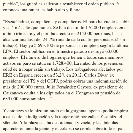
pueblo”, los guardias salieron a restablecer el orden público. Y
entonces una mujer les habló alto y fuerte:
“Escuchadme, compañeras y compañeros. El paro ha vuelto a subir
y está más alto que nunca. Se han destruido 176.000 empleos en el
último trimestre y el paro ha crecido en 214.000 personas, hasta
alcanzar una tasa del 24,7% (una de cada cuatro personas está sin
trabajo). Hay ya 5.693.100 de personas sin empleo, según la última
EPA. El sector público en el trimestre pasado destruyó 63.000
empleos. El número de hogares que tienen a todos sus miembros
activos en paro se sitúa en 1.728.400. La mitad de los jóvenes en
edad de trabajar están sin trabajo. Los trabajadores afectados por
ERE en España crecen un 53,2% en 2012. Carlos Dívar, ex
presidente del TS y del CGPJ, podría cobrar una indemnización de
más de 200.000 euros. Julio Fernández Gayoso, ex presidente de
Caixanova oculta a los diputados en el Congreso su pensión de
689.000 euros anuales…”
Y entonces se le hizo un nudo en la garganta, apenas podía respirar
a causa de la indignación y la mujer optó por callar. Y se hizo el
silencio. Y la plaza estaba desordenada y vacía, y las tinieblas
aparecieron ante la gente, y el colapso se cernía sobre todo el país.