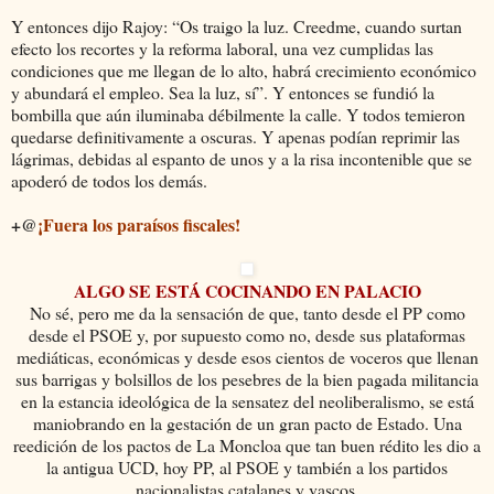
Y entonces dijo Rajoy: “Os traigo la luz. Creedme, cuando surtan
efecto los recortes y la reforma laboral, una vez cumplidas las
condiciones que me llegan de lo alto, habrá crecimiento económico
y abundará el empleo. Sea la luz, sí”. Y entonces se fundió la
bombilla que aún iluminaba débilmente la calle. Y todos temieron
quedarse definitivamente a oscuras. Y apenas podían reprimir las
lágrimas, debidas al espanto de unos y a la risa incontenible que se
apoderó de todos los demás.
+@
¡Fuera los paraísos fiscales!
ALGO SE ESTÁ COCINANDO EN PALACIO
No sé, pero me da la sensación de que, tanto desde el PP como
desde el PSOE y, por supuesto como no, desde sus plataformas
mediáticas, económicas y desde esos cientos de voceros que llenan
sus barrigas y bolsillos de los pesebres de la bien pagada militancia
en la estancia ideológica de la sensatez del neoliberalismo, se está
maniobrando en la gestación de un gran pacto de Estado. Una
reedición de los pactos de La Moncloa que tan buen rédito les dio a
la antigua UCD, hoy PP, al PSOE y también a los partidos
nacionalistas catalanes y vascos.