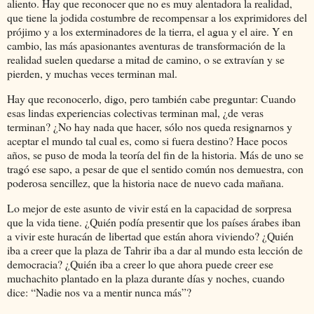
aliento. Hay que reconocer que no es muy alentadora la realidad,
que tiene la jodida costumbre de recompensar a los exprimidores del
prójimo y a los exterminadores de la tierra, el agua y el aire. Y en
cambio, las más apasionantes aventuras de transformación de la
realidad suelen quedarse a mitad de camino, o se extravían y se
pierden, y muchas veces terminan mal.
Hay que reconocerlo, digo, pero también cabe preguntar: Cuando
esas lindas experiencias colectivas terminan mal, ¿de veras
terminan? ¿No hay nada que hacer, sólo nos queda resignarnos y
aceptar el mundo tal cual es, como si fuera destino? Hace pocos
años, se puso de moda la teoría del fin de la historia. Más de uno se
tragó ese sapo, a pesar de que el sentido común nos demuestra, con
poderosa sencillez, que la historia nace de nuevo cada mañana.
Lo mejor de este asunto de vivir está en la capacidad de sorpresa
que la vida tiene. ¿Quién podía presentir que los países árabes iban
a vivir este huracán de libertad que están ahora viviendo? ¿Quién
iba a creer que la plaza de Tahrir iba a dar al mundo esta lección de
democracia? ¿Quién iba a creer lo que ahora puede creer ese
muchachito plantado en la plaza durante días y noches, cuando
dice:
Nadie nos va a mentir nunca más
?