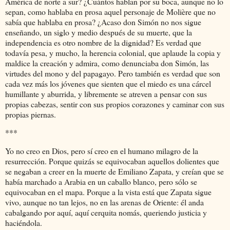
América de norte a sur? ¿Cuántos hablan por su boca, aunque no lo
sepan, como hablaba en prosa aquel personaje de Molière que no
sabía que hablaba en prosa? ¿Acaso don Simón no nos sigue
enseñando, un siglo y medio después de su muerte, que la
independencia es otro nombre de la dignidad? Es verdad que
todavía pesa, y mucho, la herencia colonial, que aplaude la copia y
maldice la creación y admira, como denunciaba don Simón, las
virtudes del mono y del papagayo. Pero también es verdad que son
cada vez más los jóvenes que sienten que el miedo es una cárcel
humillante y aburrida, y libremente se atreven a pensar con sus
propias cabezas, sentir con sus propios corazones y caminar con sus
propias piernas.
***
Yo no creo en Dios, pero sí creo en el humano milagro de la
resurrección. Porque quizás se equivocaban aquellos dolientes que
se negaban a creer en la muerte de Emiliano Zapata, y creían que se
había marchado a Arabia en un caballo blanco, pero sólo se
equivocaban en el mapa. Porque a la vista está que Zapata sigue
vivo, aunque no tan lejos, no en las arenas de Oriente: él anda
cabalgando por aquí, aquí cerquita nomás, queriendo justicia y
haciéndola.