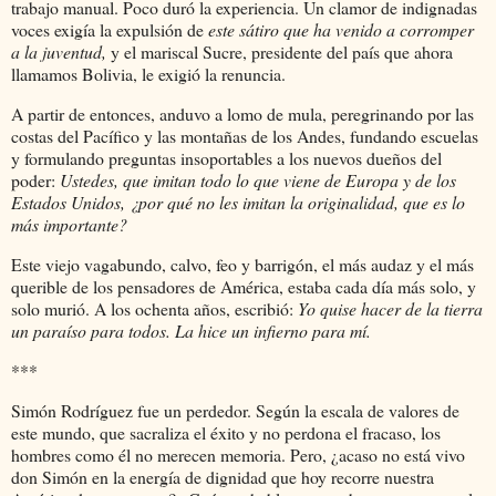
trabajo manual. Poco duró la experiencia. Un clamor de indignadas
voces exigía la expulsión de
este sátiro que ha venido a corromper
a la juventud,
y el mariscal Sucre, presidente del país que ahora
llamamos Bolivia, le exigió la renuncia.
A partir de entonces, anduvo a lomo de mula, peregrinando por las
costas del Pacífico y las montañas de los Andes, fundando escuelas
y formulando preguntas insoportables a los nuevos dueños del
poder:
Ustedes, que imitan todo lo que viene de Europa y de los
Estados Unidos, ¿por qué no les imitan la originalidad, que es lo
más importante?
Este viejo vagabundo, calvo, feo y barrigón, el más audaz y el más
querible de los pensadores de América, estaba cada día más solo, y
solo murió. A los ochenta años, escribió:
Yo quise hacer de la tierra
un paraíso para todos. La hice un infierno para mí.
***
Simón Rodríguez fue un perdedor. Según la escala de valores de
este mundo, que sacraliza el éxito y no perdona el fracaso, los
hombres como él no merecen memoria. Pero, ¿acaso no está vivo
don Simón en la energía de dignidad que hoy recorre nuestra