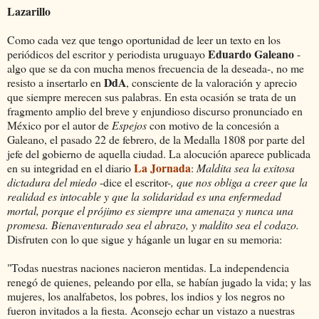
Lazarillo
Como cada vez que tengo oportunidad de leer un texto en los
Eduardo Galeano
periódicos del escritor y periodista uruguayo
-
algo que se da con mucha menos frecuencia de la deseada-, no me
DdA
resisto a insertarlo en
, consciente de la valoración y aprecio
que siempre merecen sus palabras. En esta ocasión se trata de un
fragmento amplio del breve y enjundioso discurso pronunciado en
México por el autor de
Espejos
con motivo de la concesión a
Galeano, el pasado 22 de febrero, de la Medalla 1808 por parte del
jefe del gobierno de aquella ciudad. La alocución aparece publicada
La Jornada
en su integridad en el diario
:
Maldita sea la exitosa
dictadura del miedo
-dice el escritor-
, que nos obliga a creer que la
realidad es intocable y que la solidaridad es una enfermedad
mortal, porque el prójimo es siempre una amenaza y nunca una
promesa. Bienaventurado sea el abrazo, y maldito sea el codazo.
Disfruten con lo que sigue y háganle un lugar en su memoria:
"Todas nuestras naciones nacieron mentidas. La independencia
renegó de quienes, peleando por ella, se habían jugado la vida; y las
mujeres, los analfabetos, los pobres, los indios y los negros no
fueron invitados a la fiesta. Aconsejo echar un vistazo a nuestras