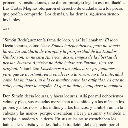
primeras Constituciones, que dieron prestigio legal a esa mutilación.
Las Cartas Magnas otorgaron el derecho de ciudadanía a los pocos
que podían comprarlo. Los demás, y las demás, siguieron siendo
invisibles.
***
"Simón Rodríguez tenía fama de loco, y así lo llamaban:
El loco.
Decía locuras, como éstas:
Somos independientes, pero no somos
libres. La sabiduría de Europa y la prosperidad de los Estados
Unidos son, en nuestra América, dos enemigos de la libertad de
pensar. Nuestra América no debe imitar servilmente, sino ser
original.
Y también:
Enseñemos a los niños a ser preguntones,
para que se acostumbren a obedecer a la razón: no a la autoridad
como los limitados, ni a la costumbre como los estúpidos. Al que no
sabe, cualquiera lo engaña. Al que no tiene, cualquiera lo compra.
Don Simón decía locuras, y hacía locuras. Allá por mil ochocientos
veinte y pico, sus escuelas mezclaban a los niños y a las niñas, a los
pobres y a los ricos, a los indios y a los blancos, y también unían la
cabeza y las manos, porque enseñaban a leer y a sumar, y también a
trabajar la madera y la tierra. En sus aulas no se escuchaban los
latines de sacristía y se desafiaba la tradición del desprecio por el