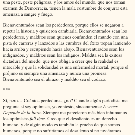
una peste, peste peligrosa, y los amos del mundo, que nos toman
examen de Democracia, tienen la mala costumbre de conjurar esta
amenaza a sangre y fuego.
Bienaventurados sean los perdedores, porque ellos se negaron a
repetir la historia y quisieron cambiarla. Bienaventurados sean los
perdedores, y malditos sean quienes confunden el mundo con una
pista de carreras y lanzados a las cumbres del éxito trepan lamiendo
hacia arriba y escupiendo hacia abajo. Bienaventurados sean los
indignados, y malditos sean los indignos. Maldita sea la exitosa
dictadura del miedo, que nos obliga a creer que la realidad es
intocable y que la solidaridad es una enfermedad mortal, porque el
prójimo es siempre una amenaza y nunca una promesa.
Bienaventurado sea el abrazo, y maldito sea el codazo.
***
Sí, pero… Cuántos perdedores, ¿no? Cuando algún periodista me
pregunta si soy optimista, yo contesto, sinceramente:
A veces.
Depende de la hora
. Siempre me parecieron más bien inhumanos
los optimistas
full time
. Creo que el desaliento es un derecho
humano, y de algún modo es también la prueba de que somos
humanos, porque no sufriríamos el desaliento si no tuviéramos