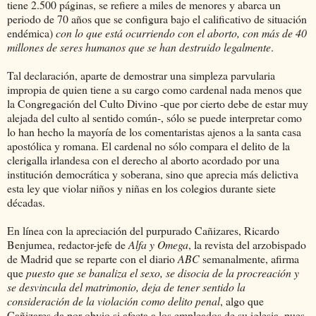
tiene 2.500 páginas, se refiere a miles de menores y abarca un
periodo de 70 años que se configura bajo el calificativo de situación
endémica)
con lo que está ocurriendo con el aborto, con más de 40
millones de seres humanos que se han destruido legalmente
.
Tal declaración, aparte de demostrar una simpleza parvularia
impropia de quien tiene a su cargo como cardenal nada menos que
la Congregación del Culto Divino -que por cierto debe de estar muy
alejada del culto al sentido común-, sólo se puede interpretar como
lo han hecho la mayoría de los comentaristas ajenos a la santa casa
apostólica y romana. El cardenal no sólo compara el delito de la
clerigalla irlandesa con el derecho al aborto acordado por una
institución democrática y soberana, sino que aprecia más delictiva
esta ley que violar niños y niñas en los colegios durante siete
décadas.
En línea con la apreciación del purpurado Cañizares, Ricardo
Benjumea, redactor-jefe de
Alfa
y Omega
, la revista del arzobispado
de Madrid que se reparte con el diario
ABC
semanalmente, afirma
que
puesto que se banaliza el sexo, se disocia de la procreación y
se desvincula del matrimonio, deja de tener sentido la
consideración de la violación como delito penal
, algo que
Cañizares da por obvio si afecta a los empleados de su iglesia, pues