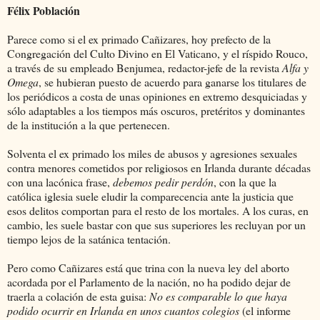
Félix Población
Parece como si el ex primado Cañizares, hoy prefecto de la
Congregación del Culto Divino en El Vaticano, y el ríspido Rouco,
a través de su empleado Benjumea, redactor-jefe de la revista
Alfa y
Omega
, se hubieran puesto de acuerdo para ganarse los titulares de
los periódicos a costa de unas opiniones en extremo desquiciadas y
sólo adaptables a los tiempos más oscuros, pretéritos y dominantes
de la institución a la que pertenecen.
Solventa el ex primado los miles de abusos y agresiones sexuales
contra menores cometidos por religiosos en Irlanda durante décadas
con una lacónica frase,
debemos pedir perdón
, con la que la
católica iglesia suele eludir la comparecencia ante la justicia que
esos delitos comportan para el resto de los mortales. A los curas, en
cambio, les suele bastar con que sus superiores les recluyan por un
tiempo lejos de la satánica tentación.
Pero como Cañizares está que trina con la nueva ley del aborto
acordada por el Parlamento de la nación, no ha podido dejar de
traerla a colación de esta guisa:
No es comparable lo que haya
podido ocurrir en Irlanda en unos cuantos colegios
(el informe