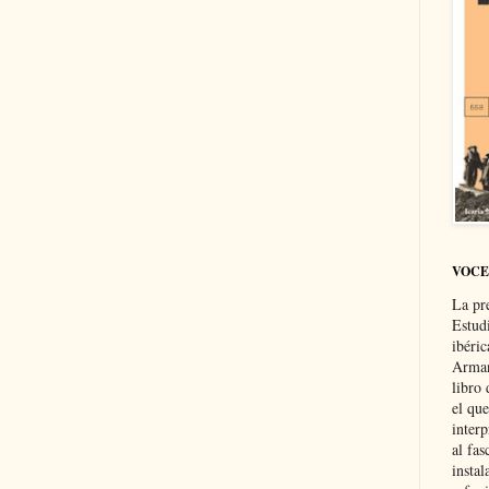
VOCE
La pr
Estud
ibéri
Arman
libro
el qu
interp
al fas
instal