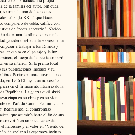
lada la de Hernández a la propia
ia de la familia del autor. Sin duda
, se trata de uno de los poetas
iales del siglo XX, al que Buero
o, compañero de celda, califica con
usticia de "poeta necesario". Nacido
ihuela en una familia dedicada a la
dad ganadera, estudiante sobresaliente,
 empezar a trabajar a los 15 años y
es, envuelto en el paisaje y la luz
erránea, el fuego de la poesía empezó
ar en su interior. Si la prensa local
 sus publicaciones iniciales y su
 libro, Perito en lunas, tuvo un eco
ado, en 1936 El rayo que no cesa lo
raría en el firmamento literario de la
da República. La guerra civil abrió
ueva etapa en su obra y en su vida.
ante del Partido Comunista, miliciano
 5º Regimiento, el compromiso
scista, que asumiría hasta el fin de sus
lo convirtió en un poeta capaz de
 el heroísmo y el valor en "Viento del
" y de apelar a la esperanza incluso