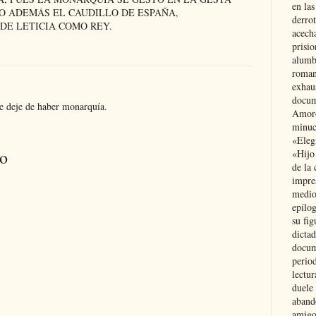
en las
SO ADEMÁS EL CAUDILLO DE ESPAÑA,
derro
DE LETICIA COMO REY.
acecha
prisi
alumb
roman
exhau
docum
e deje de haber monarquía.
Amoró
minuci
«Eleg
io
«Hijo
de la 
impre
medio
epílo
su fig
dictad
docum
period
lectur
duele 
aband
amigo