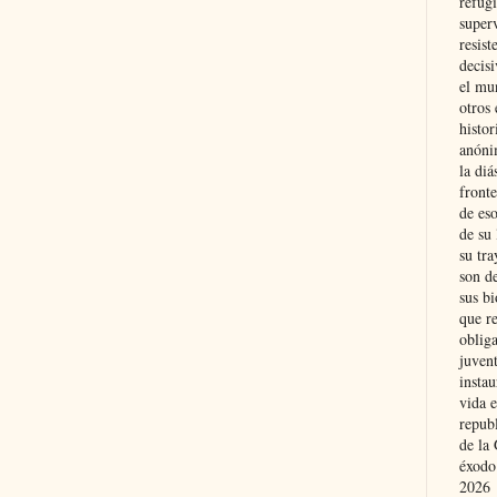
refugi
superv
resist
decis
el mu
otros 
histo
anóni
la diá
fronte
de eso
de su 
su tra
son d
sus bi
que r
obliga
juvent
insta
vida e
repub
de la 
éxodo
2026