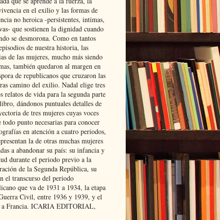
ada que se aprende a la fuerza, la
ivencia en el exilio y las formas de
encia no heroica -persistentes, intimas,
ivas- que sostienen la dignidad cuando
ndo se desmorona. Como en tantos
episodios de nuestra historia, las
rias de las mujeres, mucho más siendo
mas, también quedaron al margen en
spora de republicanos que cruzaron las
ras camino del exilio. Nadal elige tres
s relatos de vida para la segunda parte
libro, dándonos puntuales detalles de
yectoria de tres mujeres cuyas voces
e todo punto necesarias para conocer
ografías en atención a cuatro periodos,
epresentan la de otras muchas mujeres
das a abandonar su país: su infancia y
ud durante el periodo previo a la
uración de la Segunda República, su
n el transcurso del periodo
licano que va de 1931 a 1934, la etapa
Guerra Civil, entre 1936 y 1939, y el
 a Francia. ICARIA EDITORIAL,