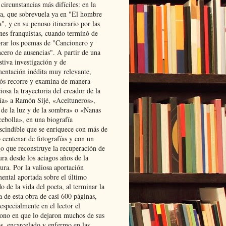
 circunstancias más difíciles: en la
ta, que sobrevuela ya en "El hombre
", y en su penoso itinerario por las
ones franquistas, cuando terminó de
rar los poemas de "Cancionero y
cero de ausencias". A partir de una
stiva investigación y de
entación inédita muy relevante,
s recorre y examina de manera
osa la trayectoria del creador de la
ía» a Ramón Sijé, «Aceituneros»,
 de la luz y de la sombra» o «Nanas
cebolla», en una biografía
scindible que se enriquece con más de
 centenar de fotografías y con un
go que reconstruye la recuperación de
ura desde los aciagos años de la
ura. Por la valiosa aportación
ental aportada sobre el último
o de la vida del poeta, al terminar la
a de esta obra de casi 600 páginas,
especialmente en el lector el
ono en que lo dejaron muchos de sus
s, encarcelado y enfermo en las