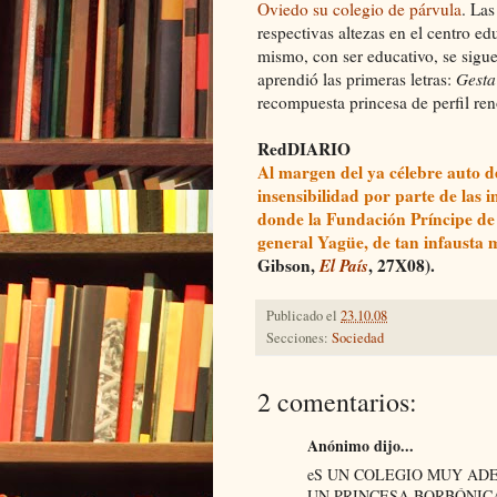
Oviedo su colegio de párvula
. La
respectivas altezas en el centro e
mismo, con ser educativo, se sigu
aprendió las primeras letras:
Gesta
recompuesta princesa de perfil ren
RedDIARIO
Al margen del ya célebre auto d
insensibilidad por parte de las in
donde la Fundación Príncipe de 
general Yagüe, de tan infausta 
Gibson,
El País
, 27X08).
Publicado el
23.10.08
Secciones:
Sociedad
2 comentarios:
Anónimo dijo...
eS UN COLEGIO MUY AD
UN PRINCESA BORBÓNIC