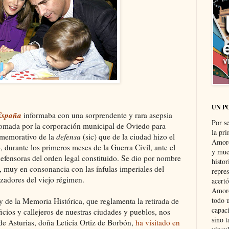
UN P
España
informaba con una sorprendente y rara asepsia
Por s
 tomada por la corporación municipal de Oviedo para
la pri
memorativo de la
defensa
(sic) que de la ciudad hizo el
Amoró
, durante los primeros meses de la Guerra Civil, ante el
y muer
defensoras del orden legal constituido. Se dio por nombre
histo
, muy en consonancia con las ínfulas imperiales del
repre
lzadores del viejo régimen.
acertó
Amoró
todo u
y de la Memoria Histórica, que reglamenta la retirada de
capaci
icios y callejeros de nuestras ciudades y pueblos, nos
sino t
de Asturias, doña Leticia Ortiz de Borbón,
ha visitado en