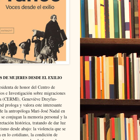
S DE MUJERES DESDE EL EXILIO
esidenta de honor del Centro de
ios e Investigación sobre migraciones
ca (CERMI), Geneviève Dreyfus-
d prologa y valora este interesante
 de la antropóloga Mari-José Nadal en
e se conjugan la memoria personal y la
retación histórica, tratando de dar luz
cismo desde abajo: la violencia que se
a en lo cotidiano, la condición de