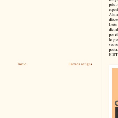
prisio
especi
Almar
dióce
León 
dicta
por é
le pro
sus es
poeta.
EDIT
Inicio
Entrada antigua