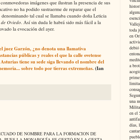
vincu
s conmovedoras imágenes que ilustran la presencia de sus
histor
ducativo no ha podido sustraerme de reparar que el
alguna
e denominando tal cual se llamaba cuando doña Leticia
esenc
 de Oviedo
. Así sin duda le habrá sido más fácil a la
Vallej
ovado la evocación del ayer.
toda j
en Or
activi
debió
el juez Garzón, ¿no denota una llamativa
entonc
stancias públicas y reales el que la calle ovetense
medit
Asturias tiene su sede siga llevando el nombre del
a brot
memoria... sobre todo por tierras extremeñas.
(Ian
acogió
primer
limit
consag
Segun
una n
Milit
en el
antifa
días, 
cantar
ECUADO DE NOMBRE PARA LA FORMACION DE
pueblo
A, PUES LA MONARQUÍA SE GESTÓ EN LA GESTA