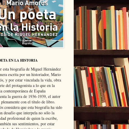
OETA EN LA HISTORIA
er esta biografía de Miguel Hernández
mera escrita por un historiador, Mario
s, y por estar vinculada la vida, obra
te del protagonista a lo que en la
ria contemporánea de España
senta la guerra de 1936-1939, el autor
 plenamente con el título de libro.
s considera que esta biografía ha sido
n desafío que interpela no sólo la
dad profesional de quien la escribe,
ambién sus sentimientos, por estar