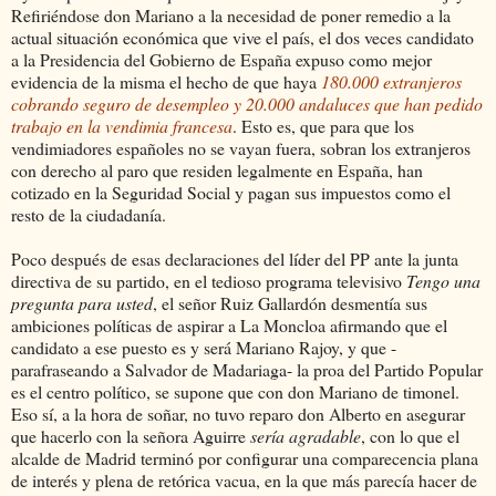
Refiriéndose don Mariano a la necesidad de poner remedio a la
actual situación económica que vive el país, el dos veces candidato
a la Presidencia del Gobierno de España expuso como mejor
evidencia de la misma el hecho de que haya
180.000 extranjeros
cobrando seguro de desempleo y 20.000 andaluces que han pedido
trabajo en la vendimia francesa
. Esto es, que para que los
vendimiadores españoles no se vayan fuera, sobran los extranjeros
con derecho al paro que residen legalmente en España, han
cotizado en la Seguridad Social y pagan sus impuestos como el
resto de la ciudadanía.
Poco después de esas declaraciones del líder del PP ante la junta
directiva de su partido, en el tedioso programa televisivo
Tengo una
pregunta para usted
, el señor Ruiz Gallardón desmentía sus
ambiciones políticas de aspirar a La Moncloa afirmando que el
candidato a ese puesto es y será Mariano Rajoy, y que -
parafraseando a Salvador de Madariaga- la proa del Partido Popular
es el centro político, se supone que con don Mariano de timonel.
Eso sí, a la hora de soñar, no tuvo reparo don Alberto en asegurar
que hacerlo con la señora Aguirre
sería agradable
, con lo que el
alcalde de Madrid terminó por configurar una comparecencia plana
de interés y plena de retórica vacua, en la que más parecía hacer de