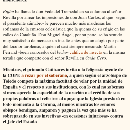
Bufón
ha llamado don Fede del Tremedal en su columna al señor
Revilla por airear las impresiones de don Juan Carlos, al que -según
el presidente cántabro- le parecen mucho más insidiosas las
soflamas de la emisora eclesiástica que la quema de su efigie en las
calles de Cataluña. Don Miguel Ángel, por su parte, se ha sentido
muy satisfecho de merecer un insulto antes que un elogio por parte
del locutor turolense, a quien el casi siempre mesurado Martín
Ferrand -buen conocedor del
bicho
-
califica de insecto
en la misma
tertulia que comparte con el señor Revilla en
Onda Cero
.
Mientras, el primado Cañizares invita a la feligresía oyente de
la COPE
a rezar por el soberano
, a quien según el arzobispo de
Toledo compete la máxima facultad de velar por la unidad de
España y el respeto a sus instituciones, con lo cual no sabemos
si menosprecia la capacidad de la oración o el crédito de sus
propias palabras al referirse al apoyo que la Iglesia prestará en
todo momento a la Corona, al menos mientras los señores
obispos bendigan, amparen y paguen la voz que más se ha
sobrepasado en sus invectivas -en ocasiones injuriosas- contra
el Jefe del Estado
.