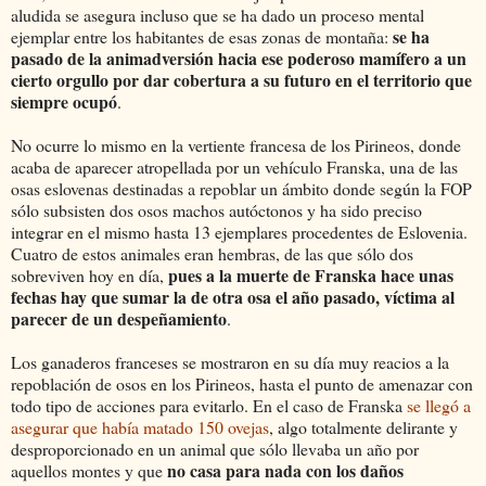
aludida se asegura incluso que se ha dado un proceso mental
se ha
ejemplar entre los habitantes de esas zonas de montaña:
pasado de la animadversión hacia ese poderoso mamífero a un
cierto orgullo por dar cobertura a su futuro en el territorio que
siempre ocupó
.
No ocurre lo mismo en la vertiente francesa de los Pirineos, donde
acaba de aparecer atropellada por un vehículo Franska, una de las
osas eslovenas destinadas a repoblar un ámbito donde según la FOP
sólo subsisten dos osos machos autóctonos y ha sido preciso
integrar en el mismo hasta 13 ejemplares procedentes de Eslovenia.
Cuatro de estos animales eran hembras, de las que sólo dos
pues a la muerte de Franska hace unas
sobreviven hoy en día,
fechas hay que sumar la de otra osa el año pasado, víctima al
parecer de un despeñamiento
.
Los ganaderos franceses se mostraron en su día muy reacios a la
repoblación de osos en los Pirineos, hasta el punto de amenazar con
todo tipo de acciones para evitarlo. En el caso de Franska
se llegó a
asegurar que había matado 150 ovejas
, algo totalmente delirante y
desproporcionado en un animal que sólo llevaba un año por
no casa para nada con los daños
aquellos montes y que