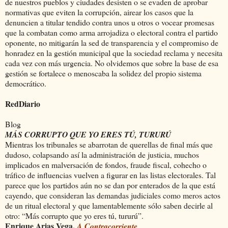
de nuestros pueblos y ciudades desisten o se evaden de aprobar
normativas que eviten la corrupción, airear los casos que la
denuncien a titular tendido contra unos u otros o vocear promesas
que la combatan como arma arrojadiza o electoral contra el partido
oponente, no mitigarán la sed de transparencia y el compromiso de
honradez en la gestión municipal que la sociedad reclama y necesita
cada vez con más urgencia. No olvidemos que sobre la base de esa
gestión se fortalece o menoscaba la solidez del propio sistema
democrático.
RedDiario
Blog
MÁS CORRUPTO QUE YO ERES TÚ, TURURÚ
Mientras los tribunales se abarrotan de querellas de final más que
dudoso, colapsando así la administración de justicia, muchos
implicados en malversación de fondos, fraude fiscal, cohecho o
tráfico de influencias vuelven a figurar en las listas electorales. Tal
parece que los partidos aún no se dan por enterados de la que está
cayendo, que consideran las demandas judiciales como meros actos
de un ritual electoral y que lamentablemente sólo saben decirle al
otro: “Más corrupto que yo eres tú, tururú”.
Enrique Arias Vega,
A Contracorriente