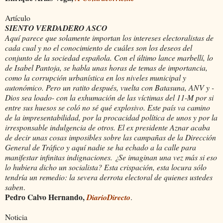
Artículo
SIENTO VERDADERO ASCO
Aquí parece que solamente importan los intereses electoralistas de
cada cual y no el conocimiento de cuáles son los deseos del
conjunto de la sociedad española. Con el último lance marbellí, lo
de Isabel Pantoja, se habla unas horas de temas de importancia,
como la corrupción urbanística en los niveles municipal y
autonómico. Pero un ratito después, vuelta con Batasuna, ANV y -
Dios sea loado- con la exhumación de las víctimas del 11-M por si
entre sus huesos se coló no sé qué explosivo. Este país va camino
de la impresentabilidad, por la procacidad política de unos y por la
irresponsable indulgencia de otros. El ex presidente Aznar acaba
de decir unas cosas imposibles sobre las campañas de la Dirección
General de Tráfico y aquí nadie se ha echado a la calle para
manifestar infinitas indignaciones. ¿Se imaginan una vez más si eso
lo hubiera dicho un socialista? Esta crispación, esta locura sólo
tendría un remedio: la severa derrota electoral de quienes ustedes
saben
.
Pedro Calvo Hernando,
DiarioDirecto
.
Noticia