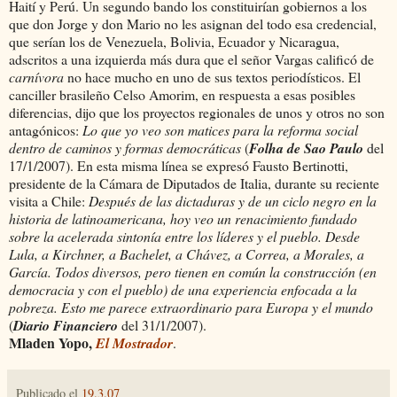
Haití y Perú. Un segundo bando los constituirían gobiernos a los
que don Jorge y don Mario no les asignan del todo esa credencial,
que serían los de Venezuela, Bolivia, Ecuador y Nicaragua,
adscritos a una izquierda más dura que el señor Vargas calificó de
carnívora
no hace mucho en uno de sus textos periodísticos. El
canciller brasileño Celso Amorim, en respuesta a esas posibles
diferencias, dijo que los proyectos regionales de unos y otros no son
antagónicos:
Lo que yo veo son matices para la reforma social
dentro de caminos y formas democráticas
(
Folha de Sao Paulo
del
17/1/2007). En esta misma línea se expresó Fausto Bertinotti,
presidente de la Cámara de Diputados de Italia, durante su reciente
visita a Chile:
Después de las dictaduras y de un ciclo negro en la
historia de latinoamericana, hoy veo un renacimiento fundado
sobre la acelerada sintonía entre los líderes y el pueblo. Desde
Lula, a Kirchner, a Bachelet, a Chávez, a Correa, a Morales, a
García. Todos diversos, pero tienen en común la construcción (en
democracia y con el pueblo) de una experiencia enfocada a la
pobreza. Esto me parece extraordinario para Europa y el mundo
(
Diario Financiero
del 31/1/2007).
Mladen Yopo,
El Mostrador
.
Publicado el
19.3.07