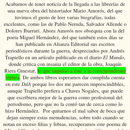
Acabamos de tener noticia de la llegada a las librerías de
una nueva obra del historiador Mario Amorós, del que
tuvimos el gusto de leer varias biografías, todas
excelentes, como las de Pablo Neruda, Salvador Allende o
Dolores Ibarruri. Ahora Amorós nos obsequia con la del
poeta Miguel Hernández, del que también estos días se
han publicado en Alianza Editorial sus escritos
periodísticos durante la guerra, despreciados por Andrés
Trapiello en un artículo publicado en el diario
El Mundo
,
donde critica con insania el editor de la obra, Joaquín
Riera Ginestar,
l
o que impulsó a éste a la correspondiente
réplica
. De ambos libros esperamos dar cumplida cuenta
en este
DdA
porque los dos me parecen imprescindibles,
aunque Trapiello prefiera a Chaves Nogales, que puede
que escribiera mejor de la guerra como profesional del
periodismo, pero que no la contó tan de cerca como lo
hizo Hernández. Por quitarnos el mal sabor de boca que
dejan siempre estas menudencias, sobre todo cuando se
notan en exceso filias y fobias, recuperamos este poema de