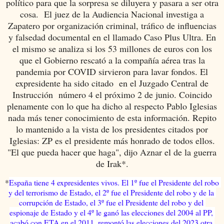
político para que la sorpresa se diluyera y pasara a ser otra
cosa. El juez de la Audiencia Nacional investiga a
Zapatero por organización criminal, tráfico de influencias
y falsedad documental en el llamado Caso Plus Ultra. En
el mismo se analiza si los 53 millones de euros con los
que el Gobierno rescató a la compañía aérea tras la
pandemia por COVID sirvieron para lavar fondos. El
expresidente ha sido citado en el Juzgado Central de
Instrucción número 4 el próximo 2 de junio. Coincido
plenamente con lo que ha dicho al respecto Pablo Iglesias
nada más tener conocimiento de esta información. Repito
lo mantenido a la vista de los presidentes citados por
Iglesias: ZP es el presidente más honrado de todos ellos.
"El que pueda hacer que haga", dijo Aznar el de la guerra
de Irak*.
*
España tiene 4 expresidentes vivos. 
El 1º fue el Presidente del robo 
y del terrorismo de Estado, el 2º fue el Presidente del robo y de la 
corrupción de Estado, el 3º fue el Presidente del robo y del 
espionaje de Estado y el 4º le ganó las elecciones del 2004 al PP, 
acabó con ETA en el 2011, remontó las elecciones del 2023 otra 