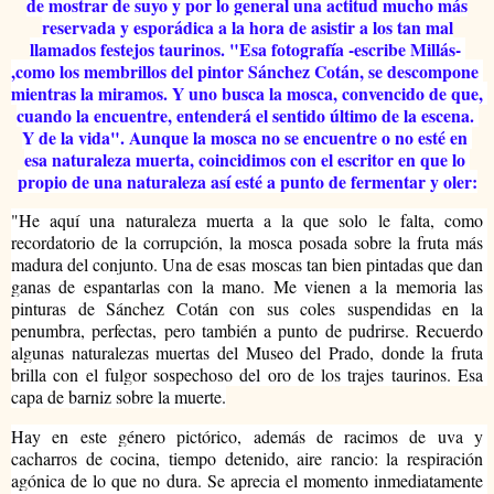
de mostrar de suyo y por lo general una actitud mucho más
reservada y esporádica a la hora de asistir a los tan mal
llamados festejos taurinos. "
Esa fotografía -escribe Millás- 
,como los membrillos del pintor Sánchez Cotán, se descompone 
mientras la miramos. Y uno busca la mosca, convencido de que, 
cuando la encuentre, entenderá el sentido último de la escena. 
Y de la vida". Aunque la mosca no se encuentre o no esté en 
esa naturaleza muerta, coincidimos con el escritor en que lo 
propio de una naturaleza así esté a punto de fermentar y oler:
"He aquí una naturaleza muerta a la que solo le falta, como 
recordatorio de la corrupción, la mosca posada sobre la fruta más 
madura del conjunto. Una de esas moscas tan bien pintadas que dan 
ganas de espantarlas con la mano. Me vienen a la memoria las 
pinturas de Sánchez Cotán con sus coles suspendidas en la 
penumbra, perfectas, pero también a punto de pudrirse. Recuerdo 
algunas naturalezas muertas del Museo del Prado, donde la fruta 
brilla con el fulgor sospechoso del oro de los trajes taurinos. Esa 
capa de barniz sobre la muerte.
Hay en este género pictórico, además de racimos de uva y 
cacharros de cocina, tiempo detenido, aire rancio: la respiración 
agónica de lo que no dura. Se aprecia el momento inmediatamente 