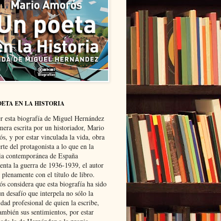
OETA EN LA HISTORIA
er esta biografía de Miguel Hernández
mera escrita por un historiador, Mario
s, y por estar vinculada la vida, obra
te del protagonista a lo que en la
ria contemporánea de España
senta la guerra de 1936-1939, el autor
 plenamente con el título de libro.
s considera que esta biografía ha sido
n desafío que interpela no sólo la
dad profesional de quien la escribe,
ambién sus sentimientos, por estar