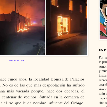
UN P
Por s
Heraldo de León
la pri
Amoró
y muer
histo
ace cinco años, la localidad leonesa de Palacios
repre
. No es de las que más despoblación ha sufrido
acertó
Amoró
aña más vaciada porque, hace dos décadas, el
todo u
 centenar de vecinos. Situada en la comarca de
capaci
a el río que le da nombre, afluente del Órbigo,
sino t