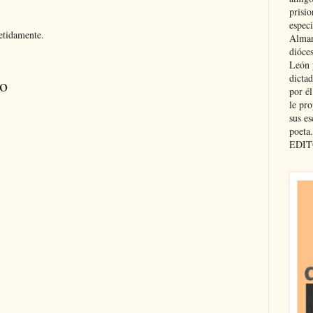
prisio
especi
petidamente.
Almar
dióce
León 
dicta
io
por é
le pro
sus es
poeta.
EDIT