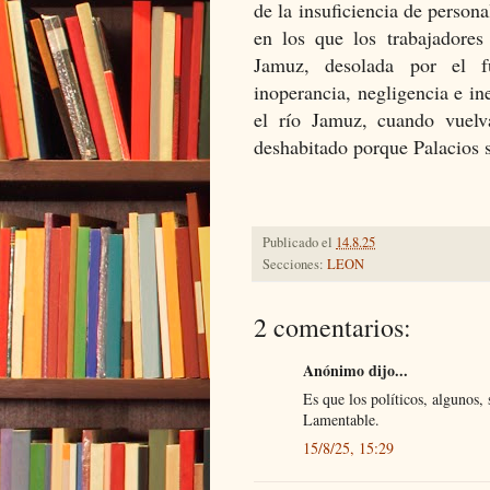
de la insuficiencia de person
en los que los trabajadore
Jamuz, desolada por el 
inoperancia, negligencia e ine
el río Jamuz, cuando vuelv
deshabitado porque Palacios s
Publicado el
14.8.25
Secciones:
LEON
2 comentarios:
Anónimo dijo...
Es que los políticos, algunos,
Lamentable.
15/8/25, 15:29