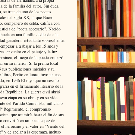
lada la de Hernández a la propia
ia de la familia del autor. Sin duda
, se trata de uno de los poetas
iales del siglo XX, al que Buero
o, compañero de celda, califica con
usticia de "poeta necesario". Nacido
ihuela en una familia dedicada a la
dad ganadera, estudiante sobresaliente,
 empezar a trabajar a los 15 años y
es, envuelto en el paisaje y la luz
erránea, el fuego de la poesía empezó
ar en su interior. Si la prensa local
 sus publicaciones iniciales y su
 libro, Perito en lunas, tuvo un eco
ado, en 1936 El rayo que no cesa lo
raría en el firmamento literario de la
da República. La guerra civil abrió
ueva etapa en su obra y en su vida.
ante del Partido Comunista, miliciano
 5º Regimiento, el compromiso
scista, que asumiría hasta el fin de sus
lo convirtió en un poeta capaz de
 el heroísmo y el valor en "Viento del
" y de apelar a la esperanza incluso