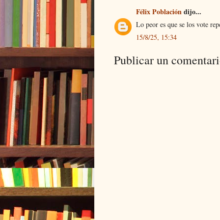
Félix Población
dijo...
Lo peor es que se los vote re
15/8/25, 15:34
Publicar un comentar