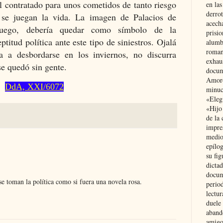
al contratado para unos cometidos de tanto riesgo
en las
derro
s se juegan la vida. La imagen de Palacios de
acecha
fuego, debería quedar como símbolo de la
prisi
ptitud política ante este tipo de siniestros. Ojalá
alumb
roman
a a desbordarse en los inviernos, no discurra
exhau
e quedó sin gente.
docum
Amoró
DdA, XXI/6072
minuci
«Eleg
«Hijo
de la 
impre
medio
epílo
su fig
dictad
docum
 se toman la política como si fuera una novela rosa.
period
lectur
duele 
aband
amigo