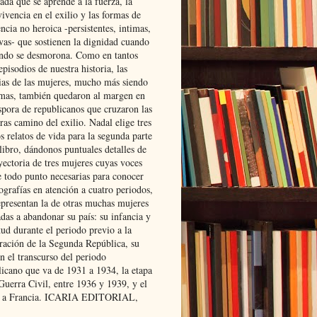
ada que se aprende a la fuerza, la
ivencia en el exilio y las formas de
encia no heroica -persistentes, intimas,
ivas- que sostienen la dignidad cuando
ndo se desmorona. Como en tantos
episodios de nuestra historia, las
rias de las mujeres, mucho más siendo
mas, también quedaron al margen en
spora de republicanos que cruzaron las
ras camino del exilio. Nadal elige tres
s relatos de vida para la segunda parte
libro, dándonos puntuales detalles de
yectoria de tres mujeres cuyas voces
e todo punto necesarias para conocer
ografías en atención a cuatro periodos,
epresentan la de otras muchas mujeres
das a abandonar su país: su infancia y
ud durante el periodo previo a la
uración de la Segunda República, su
n el transcurso del periodo
licano que va de 1931 a 1934, la etapa
Guerra Civil, entre 1936 y 1939, y el
 a Francia. ICARIA EDITORIAL,