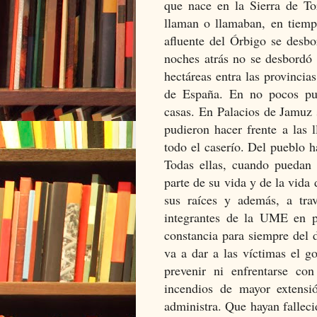
que nace en la Sierra de To
llaman o llamaban, en tiem
afluente del Órbigo se desbo
noches atrás no se desbordó 
hectáreas entra las provinci
de España. En no pocos pue
casas. En Palacios de Jamuz
pudieron hacer frente a las 
todo el caserío. Del pueblo 
Todas ellas, cuando puedan 
parte de su vida y de la vida
sus raíces y además, a tra
integrantes de la UME en p
constancia para siempre del d
va a dar a las víctimas el g
prevenir ni enfrentarse con
incendios de mayor extensió
administra. Que hayan falleci