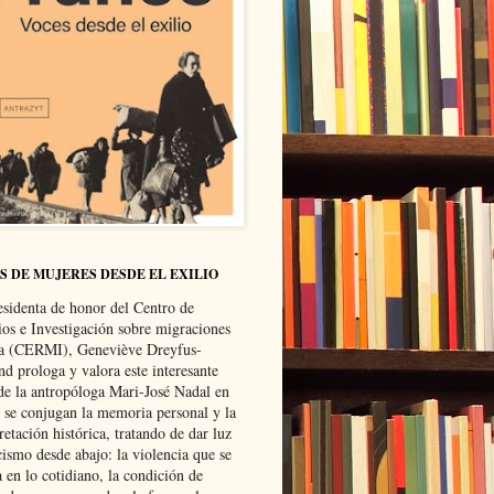
S DE MUJERES DESDE EL EXILIO
esidenta de honor del Centro de
ios e Investigación sobre migraciones
ca (CERMI), Geneviève Dreyfus-
d prologa y valora este interesante
 de la antropóloga Mari-José Nadal en
e se conjugan la memoria personal y la
retación histórica, tratando de dar luz
cismo desde abajo: la violencia que se
a en lo cotidiano, la condición de