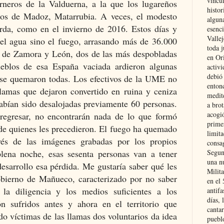
vincu
rneros de la Valduerna, a la que los lugareños
histor
pos de Madoz, Matarrubia. A veces, el modesto
alguna
rda, como en el invierno de 2016. Estos días y
esenc
Vallej
el agua sino el fuego, arrasando más de 36.000
toda j
as de Zamora y León, dos de las más despobladas
en Or
blos de esa España vaciada ardieron algunas
activi
debió
 se quemaron todas. Los efectivos de la UME no
entonc
llamas que dejaron convertido en ruina y ceniza
medit
habían sido desalojadas previamente 60 personas.
a brot
acogió
regresar, no encontrarán nada de lo que formó
primer
 de quienes les precedieron. El fuego ha quemado
limit
vés de las imágenes grabadas por los propios
consag
lena noche, esas sesenta personas van a tener
Segun
una n
esarrollo esa pérdida. Me gustaría saber qué les
Milit
obierno de Mañueco, caracterizado por no saber
en el
 la diligencia y los medios suficientes a los
antifa
días, 
n sufridos antes y ahora en el territorio que
cantar
do víctimas de las llamas dos voluntarios da idea
pueblo