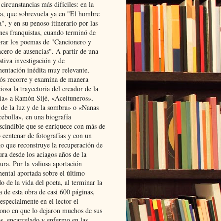
 circunstancias más difíciles: en la
ta, que sobrevuela ya en "El hombre
", y en su penoso itinerario por las
ones franquistas, cuando terminó de
rar los poemas de "Cancionero y
cero de ausencias". A partir de una
stiva investigación y de
entación inédita muy relevante,
s recorre y examina de manera
osa la trayectoria del creador de la
ía» a Ramón Sijé, «Aceituneros»,
 de la luz y de la sombra» o «Nanas
cebolla», en una biografía
scindible que se enriquece con más de
 centenar de fotografías y con un
go que reconstruye la recuperación de
ura desde los aciagos años de la
ura. Por la valiosa aportación
ental aportada sobre el último
o de la vida del poeta, al terminar la
a de esta obra de casi 600 páginas,
especialmente en el lector el
ono en que lo dejaron muchos de sus
s, encarcelado y enfermo en las