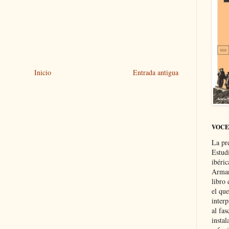
Inicio
Entrada antigua
VOCE
La pr
Estud
ibéri
Arman
libro
el qu
interp
al fas
instal