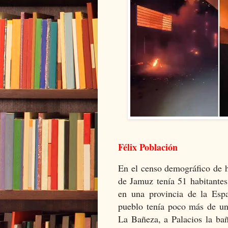
Félix Población
En el censo demográfico de h
de Jamuz tenía 51 habitantes
en una provincia de la Esp
pueblo tenía poco más de un
La Bañeza, a Palacios la bañ