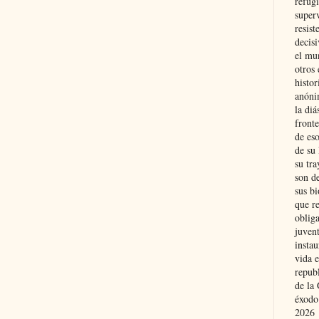
refugi
superv
resist
decis
el mu
otros 
histo
anóni
la diá
fronte
de eso
de su 
su tra
son d
sus bi
que r
obliga
juvent
insta
vida e
repub
de la 
éxodo
2026