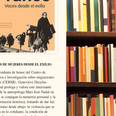
S DE MUJERES DESDE EL EXILIO
esidenta de honor del Centro de
ios e Investigación sobre migraciones
ca (CERMI), Geneviève Dreyfus-
d prologa y valora este interesante
 de la antropóloga Mari-José Nadal en
e se conjugan la memoria personal y la
retación histórica, tratando de dar luz
cismo desde abajo: la violencia que se
a en lo cotidiano, la condición de