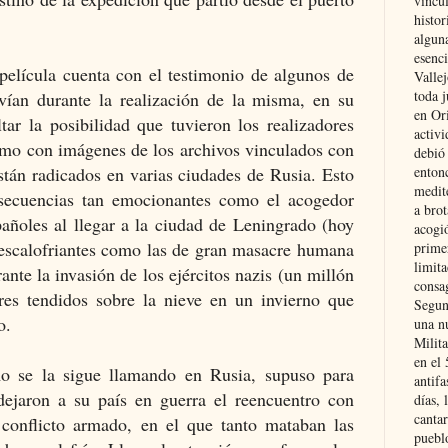
vincu
histor
alguna
esenc
 película cuenta con el testimonio de algunos de
Vallej
toda j
vían durante la realización de la misma, en su
en Or
tar la posibilidad que tuvieron los realizadores
activi
ismo con imágenes de los archivos vinculados con
debió
stán radicados en varias ciudades de Rusia. Esto
entonc
medit
 secuencias tan emocionantes como el acogedor
a brot
pañoles al llegar a la ciudad de Leningrado (hoy
acogió
 escalofriantes como las de gran masacre humana
primer
limit
ante la invasión de los ejércitos nazis (un millón
consag
res tendidos sobre la nieve en un invierno que
Segun
o.
una n
Milit
en el
o se la sigue llamando en Rusia, supuso para
antifa
dejaron a su país en guerra el reencuentro con
días, 
cantar
 conflicto armado, en el que tanto mataban las
pueblo