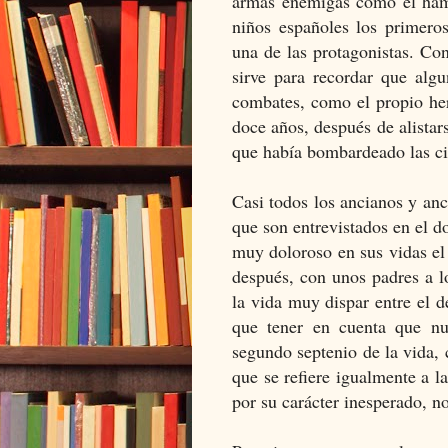
armas enemigas como el hamb
niños españoles los primero
una de las protagonistas. Con
sirve para recordar que algu
combates, como el propio h
doce años, después de alistar
que había bombardeado las c
Casi todos los ancianos y anc
que son entrevistados en el 
muy doloroso en sus vidas el d
después, con unos padres a l
la vida muy dispar entre el d
que tener en cuenta que nu
segundo septenio de la vida, 
que se refiere igualmente a l
por su carácter inesperado, 