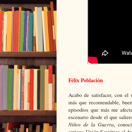
Félix Población
Acabo de satisfacer, con el 
más que recomendable, buena
episodios que más me afect
escenario desde el que salie
Niños de la Guerra
, conoc
antigua Unión Soviética el de