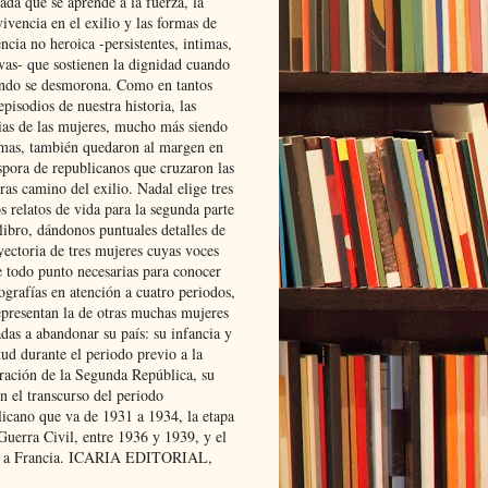
ada que se aprende a la fuerza, la
ivencia en el exilio y las formas de
encia no heroica -persistentes, intimas,
ivas- que sostienen la dignidad cuando
ndo se desmorona. Como en tantos
episodios de nuestra historia, las
rias de las mujeres, mucho más siendo
mas, también quedaron al margen en
spora de republicanos que cruzaron las
ras camino del exilio. Nadal elige tres
s relatos de vida para la segunda parte
libro, dándonos puntuales detalles de
yectoria de tres mujeres cuyas voces
e todo punto necesarias para conocer
ografías en atención a cuatro periodos,
epresentan la de otras muchas mujeres
das a abandonar su país: su infancia y
ud durante el periodo previo a la
uración de la Segunda República, su
n el transcurso del periodo
licano que va de 1931 a 1934, la etapa
Guerra Civil, entre 1936 y 1939, y el
 a Francia. ICARIA EDITORIAL,