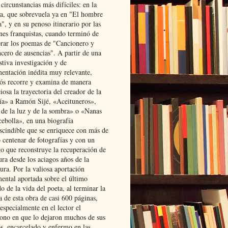
 circunstancias más difíciles: en la
ta, que sobrevuela ya en "El hombre
", y en su penoso itinerario por las
ones franquistas, cuando terminó de
rar los poemas de "Cancionero y
cero de ausencias". A partir de una
stiva investigación y de
entación inédita muy relevante,
s recorre y examina de manera
osa la trayectoria del creador de la
ía» a Ramón Sijé, «Aceituneros»,
 de la luz y de la sombra» o «Nanas
cebolla», en una biografía
scindible que se enriquece con más de
 centenar de fotografías y con un
go que reconstruye la recuperación de
ura desde los aciagos años de la
ura. Por la valiosa aportación
ental aportada sobre el último
o de la vida del poeta, al terminar la
a de esta obra de casi 600 páginas,
especialmente en el lector el
ono en que lo dejaron muchos de sus
s, encarcelado y enfermo en las