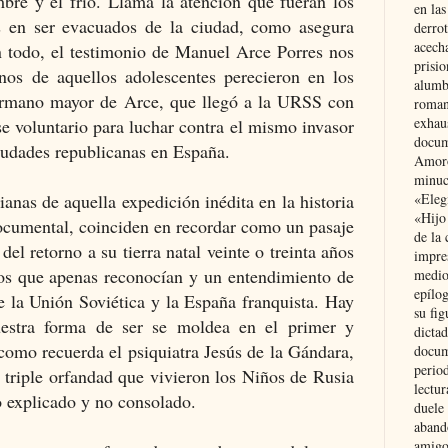
re y el frío. Llama la atención que fueran los
en las
s en ser evacuados de la ciudad, como asegura
derro
acecha
 todo, e
l testimonio de Manuel Arce Porres nos
prisi
nos de aquellos adolescentes perecieron en los
alumb
ermano mayor de Arce, que llegó a la URSS con
roman
exhau
se voluntario para luchar contra el mismo invasor
docum
iudades republicanas en España.
Amoró
minuci
ianas de aquella expedición inédita en la historia
«Eleg
«Hijo
documental, coinciden en recordar como un pasaje
de la 
el retorno a su tierra natal veinte o treinta años
impre
os que apenas reconocían y un entendimiento de
medio
epílo
e la Unión Soviética y la España franquista. Hay
su fig
estra forma de ser se moldea en el primer y
dictad
como recuerda el psiquiatra Jesús de la Gándara,
docum
period
a triple orfandad que vivieron los Niños de Rusia
lectur
no explicado y no consolado.
duele 
aband
amigo