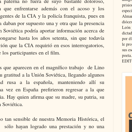
a paterna no fuera de suyo bastante doloroso,
prisio
on que enfrentarse además con el acoso y los
especi
agentes de la CIA y la policía franquista, pues en
Almar
dióce
ía daban por supuesto una y otra que la presencia
León 
n Soviética podría aportar información acerca de
dicta
longarse hasta los años setenta, sin que todavía
por é
le pro
ión que la CIA requirió en esos interrogatorios,
sus es
e los participantes en el film.
poeta.
EDIT
s que aparecen en el magnífico trabajo de Lino
u gratitud a la Unión Soviética, llegando algunos
ad rusa a la española, manteniendo allí su
a vez en España prefirieron regresar a la que
ia. Hay quien afirma que su madre, su patria, su
n Soviética.
lo tan sensible de nuestra Memoria Histórica, el
 sólo hayan logrado una prestación y no una