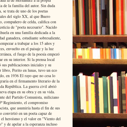
lada la de Hernández a la propia
ia de la familia del autor. Sin duda
, se trata de uno de los poetas
iales del siglo XX, al que Buero
o, compañero de celda, califica con
usticia de "poeta necesario". Nacido
ihuela en una familia dedicada a la
dad ganadera, estudiante sobresaliente,
 empezar a trabajar a los 15 años y
es, envuelto en el paisaje y la luz
erránea, el fuego de la poesía empezó
ar en su interior. Si la prensa local
 sus publicaciones iniciales y su
 libro, Perito en lunas, tuvo un eco
ado, en 1936 El rayo que no cesa lo
raría en el firmamento literario de la
da República. La guerra civil abrió
ueva etapa en su obra y en su vida.
ante del Partido Comunista, miliciano
 5º Regimiento, el compromiso
scista, que asumiría hasta el fin de sus
lo convirtió en un poeta capaz de
 el heroísmo y el valor en "Viento del
" y de apelar a la esperanza incluso