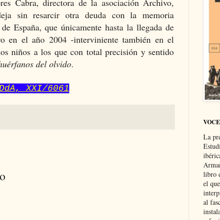
es Cabra, directora de la asociación Archivo,
eja sin resarcir otra deuda con la memoria
 de España, que únicamente hasta la llegada de
o en el año 2004 -interviniente también en el
os niños a los que con total precisión y sentido
huérfanos del olvido
.
DdA, XXI/6061
VOCE
La pr
Estud
ibéri
Arman
io
libro
el qu
interp
al fas
instal