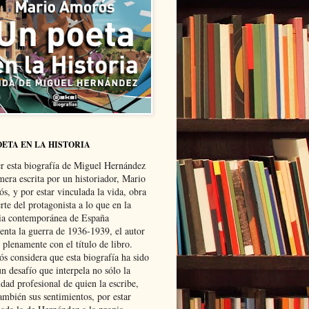
OETA EN LA HISTORIA
er esta biografía de Miguel Hernández
mera escrita por un historiador, Mario
s, y por estar vinculada la vida, obra
te del protagonista a lo que en la
ria contemporánea de España
senta la guerra de 1936-1939, el autor
 plenamente con el título de libro.
s considera que esta biografía ha sido
n desafío que interpela no sólo la
dad profesional de quien la escribe,
ambién sus sentimientos, por estar