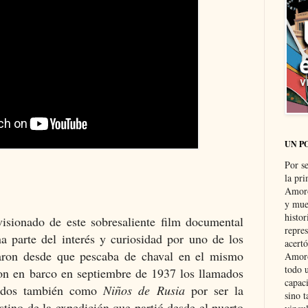
UN P
Por s
la pri
Amoró
y muer
histo
visionado de este sobresaliente film documental
repre
 parte del interés y curiosidad por uno de los
acertó
aron desde que pescaba de chaval en el mismo
Amoró
todo u
ron en barco en septiembre de 1937 los llamados
capaci
idos también como
Niños de Rusia
por ser la
sino t
stino de la expedición que partió desde el puerto