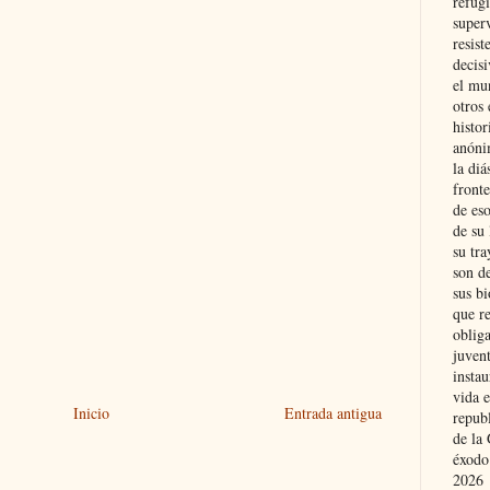
refugi
superv
resist
decis
el mu
otros 
histo
anóni
la diá
fronte
de eso
de su 
su tra
son d
sus bi
que r
obliga
juvent
insta
vida e
Inicio
Entrada antigua
repub
de la 
éxodo
2026