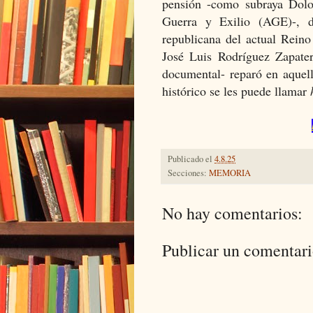
pensión -como subraya Dolor
Guerra y Exilio (AGE)-, d
republicana del actual Reino
José Luis Rodríguez Zapater
documental- reparó en aquell
histórico se les puede llamar
Publicado el
4.8.25
Secciones:
MEMORIA
No hay comentarios:
Publicar un comentar