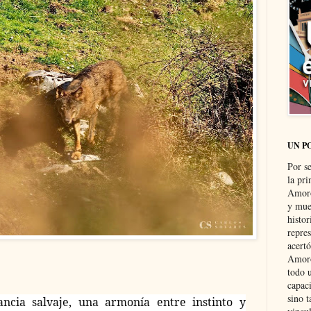
UN P
Por s
la pri
Amoró
y muer
histo
repre
acertó
Amoró
todo u
capaci
sino t
ncia salvaje, una armonía entre instinto y