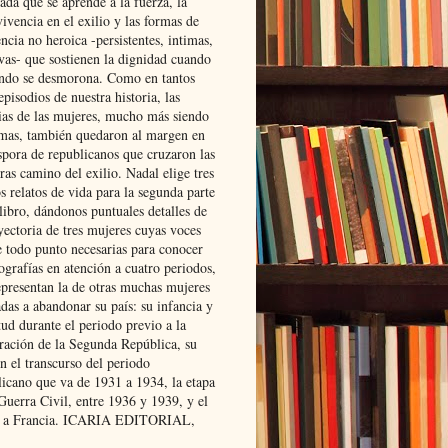
ada que se aprende a la fuerza, la
ivencia en el exilio y las formas de
encia no heroica -persistentes, intimas,
ivas- que sostienen la dignidad cuando
ndo se desmorona. Como en tantos
episodios de nuestra historia, las
rias de las mujeres, mucho más siendo
mas, también quedaron al margen en
spora de republicanos que cruzaron las
ras camino del exilio. Nadal elige tres
s relatos de vida para la segunda parte
libro, dándonos puntuales detalles de
yectoria de tres mujeres cuyas voces
e todo punto necesarias para conocer
ografías en atención a cuatro periodos,
epresentan la de otras muchas mujeres
das a abandonar su país: su infancia y
ud durante el periodo previo a la
uración de la Segunda República, su
n el transcurso del periodo
licano que va de 1931 a 1934, la etapa
Guerra Civil, entre 1936 y 1939, y el
 a Francia. ICARIA EDITORIAL,