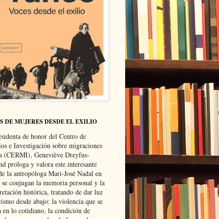
S DE MUJERES DESDE EL EXILIO
esidenta de honor del Centro de
ios e Investigación sobre migraciones
ca (CERMI), Geneviève Dreyfus-
d prologa y valora este interesante
 de la antropóloga Mari-José Nadal en
e se conjugan la memoria personal y la
retación histórica, tratando de dar luz
cismo desde abajo: la violencia que se
a en lo cotidiano, la condición de