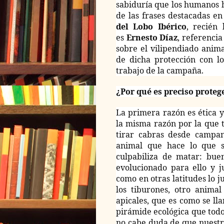
sabiduría que los humanos 
de las frases destacadas e
del Lobo Ibérico
, recién
es
Ernesto Díaz
, referenci
sobre el vilipendiado anim
de dicha protección con lo
trabajo de la campaña.
¿Por qué es preciso proteg
La primera razón es ética 
la misma razón por la que 
tirar cabras desde campa
animal que hace lo que s
culpabiliza de matar: bue
evolucionado para ello y j
como en otras latitudes lo ju
los tiburones, otro anima
apicales, que es como se lla
pirámide ecológica que todo
no cabe duda de que nuestra 