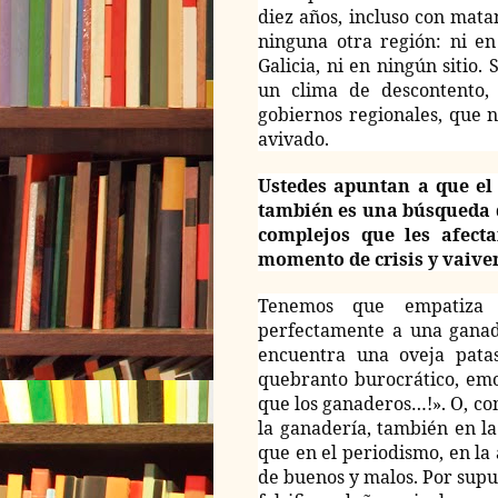
diez años, incluso con mat
ninguna otra región: ni en
Galicia, ni en ningún sitio.
un clima de descontento, 
gobiernos regionales, que 
avivado.
Ustedes apuntan a que el
también es una búsqueda 
complejos que les afect
momento de crisis y vaive
Tenemos que empatiza c
perfectamente a una ganad
encuentra una oveja patas
quebranto burocrático, emo
que los ganaderos…!». O, com
la ganadería, también en la
que en el periodismo, en la 
de buenos y malos. Por supu