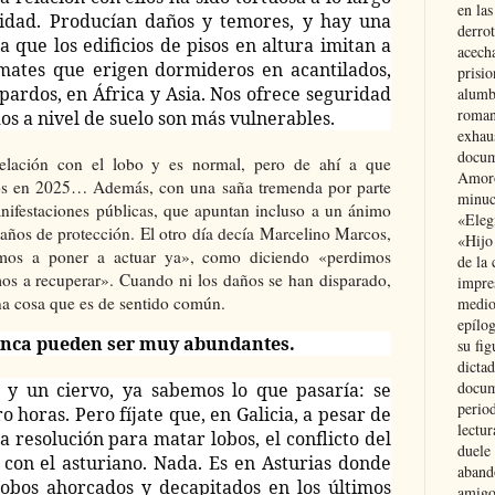
en las
nidad. Producían daños y temores, y hay una
derro
 que los edificios de pisos en altura imitan a
acecha
imates que erigen dormideros en acantilados,
prisi
opardos, en África y Asia. Nos ofrece seguridad
alumb
roman
dos a nivel de suelo son más vulnerables.
exhau
docum
relación con el lobo y es normal, pero de ahí a que
Amoró
iros en 2025… Además, con una saña tremenda por parte
minuci
anifestaciones públicas, que apuntan incluso a un ánimo
«Eleg
 años de protección. El otro día decía Marcelino Marcos,
«Hijo
amos a poner a actuar ya», como diciendo «perdimos
de la 
mos a recuperar». Cuando ni los daños se han disparado,
impre
una cosa que es de sentido común.
medio
epílo
unca pueden ser muy abundantes.
su fig
dictad
docum
s y un ciervo, ya sabemos lo que pasaría: se
period
o horas. Pero fíjate que, en Galicia, a pesar de
lectur
 resolución para matar lobos, el conflicto del
duele 
 con el asturiano. Nada. Es en Asturias donde
aband
obos ahorcados y decapitados en los últimos
amigo