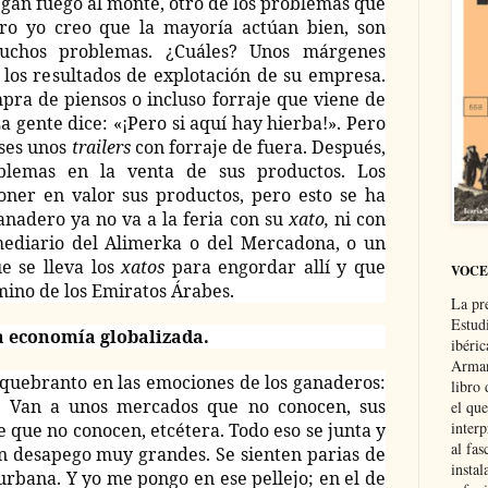
pegan fuego al monte, otro de los problemas que
ro yo creo que la mayoría actúan bien, son
muchos problemas. ¿Cuáles? Unos márgenes
los resultados de explotación de su empresa.
pra de piensos o incluso forraje que viene de
La gente dice: «¡Pero si aquí hay hierba!». Pero
eses unos
trailers
con forraje de fuera. Después,
blemas en la venta de sus productos. Los
ner en valor sus productos, pero esto se ha
anadero ya no va a la feria con su
xato,
ni con
mediario del Alimerka o del Mercadona, o un
e se lleva los
xatos
para engordar allí y que
VOCE
mino de los Emiratos Árabes.
La pr
Estud
a economía globalizada.
ibéri
Arman
 quebranto en las emociones de los ganaderos:
libro
. Van a unos mercados que no conocen, sus
el qu
interp
 que no conocen, etcétera. Todo eso se junta y
al fas
n desapego muy grandes. Se sienten parias de
instal
rbana. Y yo me pongo en ese pellejo; en el de