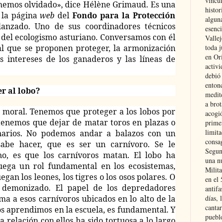
vincu
hemos olvidado», dice Hélène Grimaud. Es una
histor
n la página
web
del
Fondo para la Protección
alguna
 lanzado. Uno de sus coordinadores técnicos
esenc
a del ecologismo asturiano. Conversamos con él
Vallej
toda j
al que se proponen proteger, la armonización
en Or
s intereses de los ganaderos y las líneas de
activi
debió
entonc
er al lobo?
medit
a brot
y moral. Tenemos que proteger a los lobos por
acogió
tenemos que dejar de matar toros en plazas o
primer
limit
narios. No podemos andar a balazos con un
consag
abe hacer, que es ser un carnívoro. Se le
Segun
no, es que los carnívoros matan. El lobo ha
una n
uega un rol fundamental en los ecosistemas,
Milit
egan los leones, los tigres o los osos polares. O
en el
l demonizado. El papel de los depredadores
antifa
días, 
ma a esos carnívoros ubicados en lo alto de la
cantar
s aprendimos en la escuela, es fundamental. Y
pueblo
relación con ellos ha sido tortuosa a lo largo