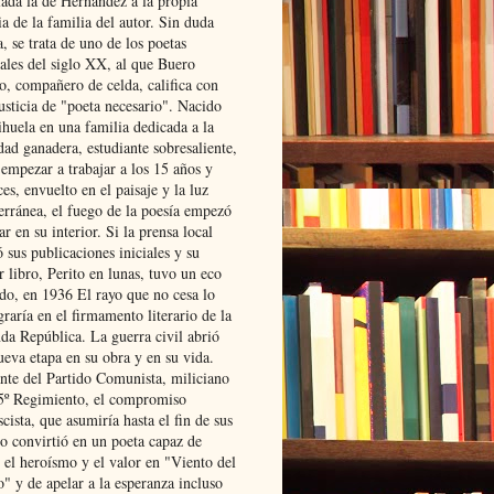
lada la de Hernández a la propia
ia de la familia del autor. Sin duda
, se trata de uno de los poetas
iales del siglo XX, al que Buero
o, compañero de celda, califica con
usticia de "poeta necesario". Nacido
ihuela en una familia dedicada a la
dad ganadera, estudiante sobresaliente,
 empezar a trabajar a los 15 años y
es, envuelto en el paisaje y la luz
erránea, el fuego de la poesía empezó
ar en su interior. Si la prensa local
 sus publicaciones iniciales y su
 libro, Perito en lunas, tuvo un eco
ado, en 1936 El rayo que no cesa lo
raría en el firmamento literario de la
da República. La guerra civil abrió
ueva etapa en su obra y en su vida.
ante del Partido Comunista, miliciano
 5º Regimiento, el compromiso
scista, que asumiría hasta el fin de sus
lo convirtió en un poeta capaz de
 el heroísmo y el valor en "Viento del
" y de apelar a la esperanza incluso