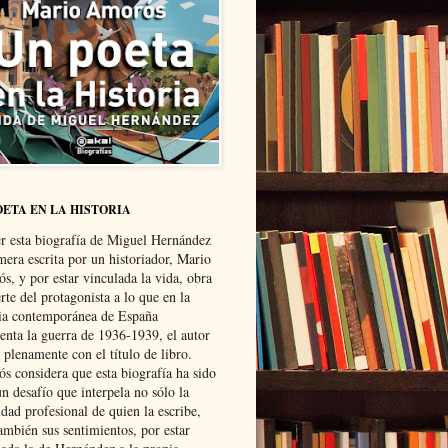
OETA EN LA HISTORIA
er esta biografía de Miguel Hernández
mera escrita por un historiador, Mario
s, y por estar vinculada la vida, obra
te del protagonista a lo que en la
ria contemporánea de España
senta la guerra de 1936-1939, el autor
 plenamente con el título de libro.
s considera que esta biografía ha sido
n desafío que interpela no sólo la
dad profesional de quien la escribe,
ambién sus sentimientos, por estar