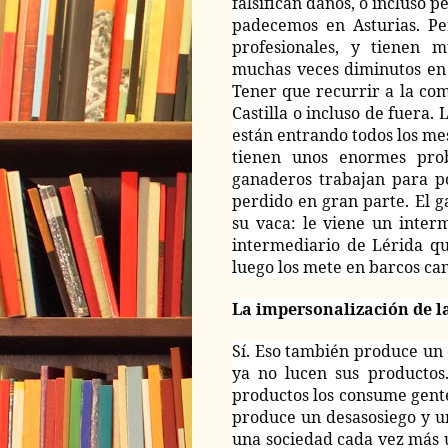
falsifican daños, o incluso 
padecemos en Asturias. Pe
profesionales, y tienen 
muchas veces diminutos en 
Tener que recurrir a la com
Castilla o incluso de fuera. 
están entrando todos los m
tienen unos enormes pro
ganaderos trabajan para po
perdido en gran parte. El g
su vaca: le viene un inter
intermediario de Lérida qu
luego los mete en barcos ca
La impersonalización de l
Sí. Eso también produce un
ya no lucen sus productos
productos los consume gente
produce un desasosiego y u
una sociedad cada vez más u