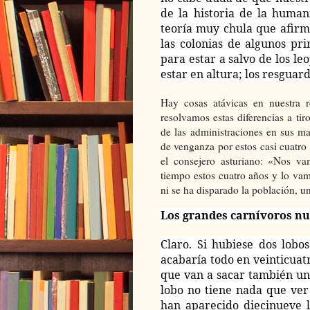
de la historia de la huma
teoría muy chula que afirma
las colonias de algunos pr
para estar a salvo de los le
estar en altura; los resguar
Hay cosas atávicas en nuestra 
resolvamos estas diferencias a t
de las administraciones en sus m
de venganza por estos casi cuatro
el consejero asturiano: «Nos v
tiempo estos cuatro años y lo va
ni se ha disparado la población, 
Los grandes carnívoros n
Claro. Si hubiese dos lobo
acabaría todo en veinticuatr
que van a sacar también una
lobo no tiene nada que ver
han aparecido diecinueve l