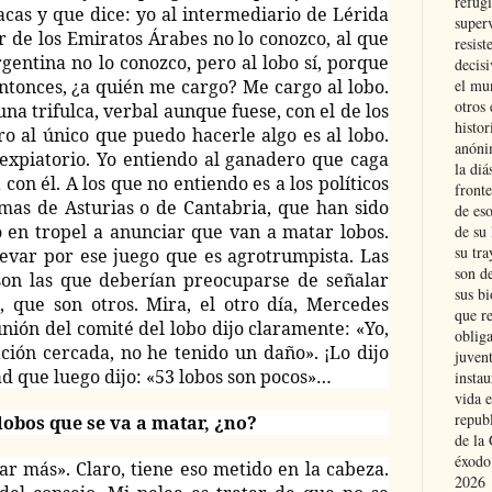
refugi
acas y que dice: yo al intermediario de Lérida
superv
r de los Emiratos Árabes no lo conozco, al que
resist
entina no lo conozco, pero al lobo sí, porque
decis
el mu
Entonces, ¿a quién me cargo? Me cargo al lobo.
otros 
una trifulca, verbal aunque fuese, con el de los
histo
ro al único que puedo hacerle algo es al lobo.
anóni
 expiatorio. Yo entiendo al ganadero que caga
la diá
con él. A los que no entiendo es a los políticos
fronte
as de Asturias o de Cantabria, que han sido
de eso
o en tropel a anunciar que van a matar lobos.
de su 
su tra
levar por ese juego que es agrotrumpista. Las
son d
son las que deberían preocuparse de señalar
sus bi
 que son otros. Mira, el otro día, Mercedes
que r
nión del comité del lobo dijo claramente: «Yo,
obliga
ción cercada, no he tenido un daño». ¡Lo dijo
juvent
 que luego dijo: «53 lobos son pocos»…
insta
vida e
repub
 lobos que se va a matar, ¿no?
de la 
éxodo
ar más». Claro, tiene eso metido en la cabeza.
2026