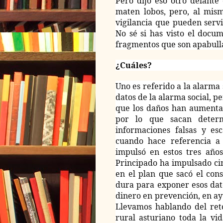
Pero dijo eso otro delante
maten lobos, pero, al mis
vigilancia que pueden serv
No sé si has visto el docu
fragmentos que son apabull
¿Cuáles?
Uno es referido a la alarma 
datos de la alarma social, p
que los daños han aumenta
por lo que sacan determi
informaciones falsas y es
cuando hace referencia a 
impulsó en estos tres años
Principado ha impulsado cin
en el plan que sacó el con
dura para exponer esos dat
dinero en prevención, en ay
Llevamos hablando del ret
rural asturiano toda la vi