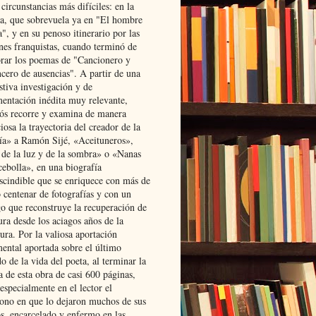
 circunstancias más difíciles: en la
ta, que sobrevuela ya en "El hombre
", y en su penoso itinerario por las
ones franquistas, cuando terminó de
rar los poemas de "Cancionero y
cero de ausencias". A partir de una
stiva investigación y de
entación inédita muy relevante,
s recorre y examina de manera
osa la trayectoria del creador de la
ía» a Ramón Sijé, «Aceituneros»,
 de la luz y de la sombra» o «Nanas
cebolla», en una biografía
scindible que se enriquece con más de
 centenar de fotografías y con un
go que reconstruye la recuperación de
ura desde los aciagos años de la
ura. Por la valiosa aportación
ental aportada sobre el último
o de la vida del poeta, al terminar la
a de esta obra de casi 600 páginas,
especialmente en el lector el
ono en que lo dejaron muchos de sus
s, encarcelado y enfermo en las