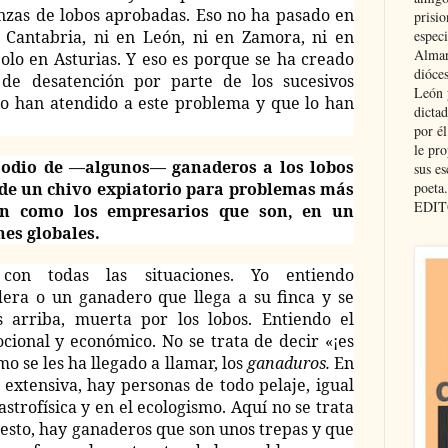
anzas de lobos aprobadas. Eso no ha pasado en
prisio
especi
 Cantabria, ni en León, ni en Zamora, ni en
Almar
 Solo en Asturias. Y eso es porque se ha creado
dióce
de desatención por parte de los sucesivos
León 
no han atendido a este problema y que lo han
dicta
por é
le pro
 odio de —algunos— ganaderos a los lobos
sus es
poeta.
de un chivo expiatorio para problemas más
EDIT
an como los empresarios que son, en un
nes globales.
on todas las situaciones. Yo entiendo
era o un ganadero que llega a su finca y se
 arriba, muerta por los lobos. Entiendo el
cional y económico. No se trata de decir «¡es
o se les ha llegado a llamar, los
ganaduros.
En
 extensiva, hay personas de todo pelaje, igual
astrofísica y en el ecologismo. Aquí no se trata
esto, hay ganaderos que son unos trepas y que