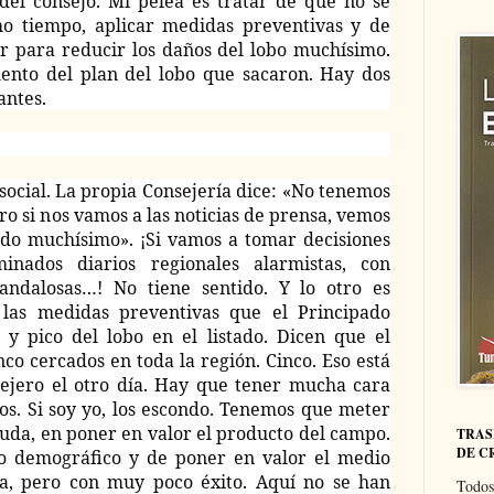
 del consejo. Mi pelea es tratar de que no se
mo tiempo, aplicar medidas preventivas y de
ir para reducir los daños del lobo muchísimo.
mento del plan del lobo que sacaron. Hay dos
antes.
social. La propia Consejería dice: «No tenemos
ero si nos vamos a las noticias de prensa, vemos
do muchísimo». ¡Si vamos a tomar decisiones
nados diarios regionales alarmistas, con
candalosas…! No tiene sentido. Y lo otro es
las medidas preventivas que el Principado
 y pico del lobo en el listado. Dicen que el
co cercados en toda la región. Cinco. Eso está
sejero el otro día. Hay que tener mucha cara
os. Si soy yo, los escondo. Tenemos que meter
uda, en poner en valor el producto del campo.
TRAS
DE C
o demográfico y de poner en valor el medio
da, pero con muy poco éxito. Aquí no se han
Todos