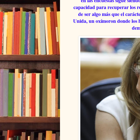
en las encuestas sigue siend
capacidad para recuperar los r
de ser algo más que el caráct
Unida, un oxímoron donde los h
dem