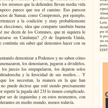
 los mismos que la defienden llevan media vida
prisio
especi
tampoco parece que sea el camino. Eso parecen
Almar
 socios de Sumar, como Compromís, por ejemplo,
dióce
rtenecer a la coalición y muy probablemente
León 
las elecciones, idea que comparte también buena
dicta
é me dicen de los Comunes, que ni siquiera le
por é
le pro
izarse en Catalunya? ¿O de Izquierda Unida,
sus es
e continúa sin saber qué demonios hacer con su
poeta.
EDIT
intentando demonizar a Podemos y no saben cómo
 amenazaron, los denostaron, jugaron a dividirlos,
 los jueces los empapelaron, los dejaron solos
a ultraderecha y la ferocidad de sus medios… Y
 que los necesitan, la manera en la que han
s no puede decirse que esté siendo precisamente
r repetir la jugada del 23J lo tienen complicado.
por ser de izquierdas y en estos momentos, con
tolerantes en medio mundo, menos todavía.