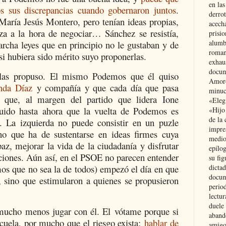
en las
s sus discrepancias cuando gobernaron juntos
.
derro
María Jesús Montero, pero tenían ideas propias,
acecha
meza a la hora de negociar… Sánchez se resistía,
prisi
alumb
cha leyes que en principio no le gustaban y de
roman
i hubiera sido mérito suyo proponerlas.
exhau
docum
as propuso. El mismo Podemos que él quiso
Amoró
nda Díaz
y compañía y que cada día que pasa
minuci
 que, al margen del partido que lidera Ione
«Eleg
tuido hasta ahora que la vuelta de Podemos es
«Hijo
de la 
. La izquierda no puede consistir en un puzle
impre
ino que ha de sustentarse en ideas firmes cuya
medio
paz, mejorar la vida de la ciudadanía y disfrutar
epílo
aciones. Aún así, en el PSOE no parecen entender
su fig
mos que no sea la de todos) empezó el día en que
dictad
docum
l, sino que estimularon a quienes se propusieron
period
lectur
duele 
mucho menos jugar con él. El vótame porque si
aband
 cuela, por mucho que el riesgo exista;
hablar de
amigo