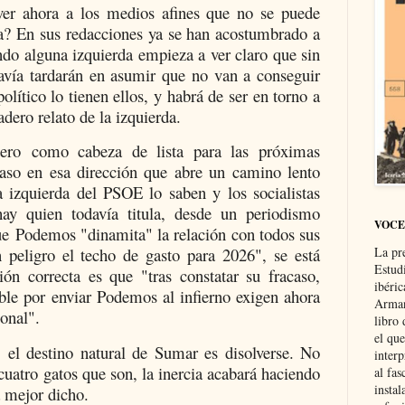
ver ahora a los medios afines que no se puede
a? En sus redacciones ya se han acostumbrado a
uando alguna izquierda empieza a ver claro que sin
vía tardarán en asumir que no van a conseguir
olítico lo tienen ellos, y habrá de ser en torno a
adero relato de la izquierda.
ero como cabeza de lista para las próximas
paso en esa dirección que abre un camino lento
a izquierda del PSOE lo saben y los socialistas
ay quien todavía titula, desde un periodismo
VOCE
ue Podemos "dinamita" la relación con todos sus
La pr
 peligro el techo de gasto para 2026", se está
Estud
ón correcta es que "tras constatar su fracaso,
ibéri
ible por enviar Podemos al infierno exigen ahora
Arman
onal".
libro
el qu
 el destino natural de Sumar es disolverse. No
interp
 cuatro gatos que son, la inercia acabará haciendo
al fas
instal
a mejor dicho.