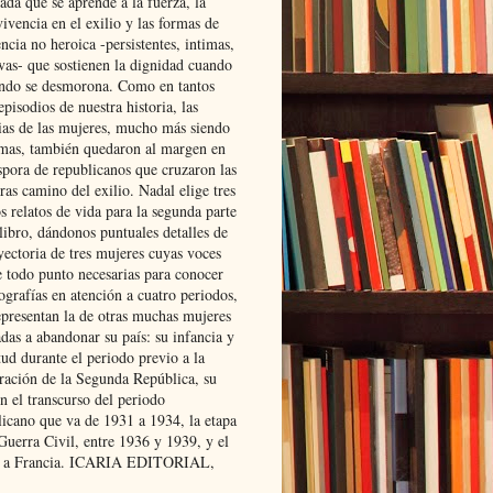
ada que se aprende a la fuerza, la
ivencia en el exilio y las formas de
encia no heroica -persistentes, intimas,
ivas- que sostienen la dignidad cuando
ndo se desmorona. Como en tantos
episodios de nuestra historia, las
rias de las mujeres, mucho más siendo
mas, también quedaron al margen en
spora de republicanos que cruzaron las
ras camino del exilio. Nadal elige tres
s relatos de vida para la segunda parte
libro, dándonos puntuales detalles de
yectoria de tres mujeres cuyas voces
e todo punto necesarias para conocer
ografías en atención a cuatro periodos,
epresentan la de otras muchas mujeres
das a abandonar su país: su infancia y
ud durante el periodo previo a la
uración de la Segunda República, su
n el transcurso del periodo
licano que va de 1931 a 1934, la etapa
Guerra Civil, entre 1936 y 1939, y el
 a Francia. ICARIA EDITORIAL,