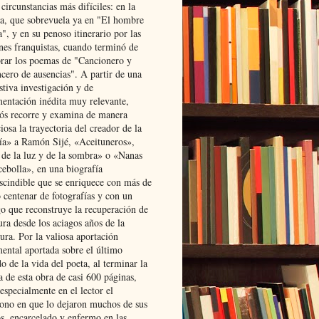
 circunstancias más difíciles: en la
ta, que sobrevuela ya en "El hombre
", y en su penoso itinerario por las
ones franquistas, cuando terminó de
rar los poemas de "Cancionero y
cero de ausencias". A partir de una
stiva investigación y de
entación inédita muy relevante,
s recorre y examina de manera
osa la trayectoria del creador de la
ía» a Ramón Sijé, «Aceituneros»,
 de la luz y de la sombra» o «Nanas
cebolla», en una biografía
scindible que se enriquece con más de
 centenar de fotografías y con un
go que reconstruye la recuperación de
ura desde los aciagos años de la
ura. Por la valiosa aportación
ental aportada sobre el último
o de la vida del poeta, al terminar la
a de esta obra de casi 600 páginas,
especialmente en el lector el
ono en que lo dejaron muchos de sus
s, encarcelado y enfermo en las