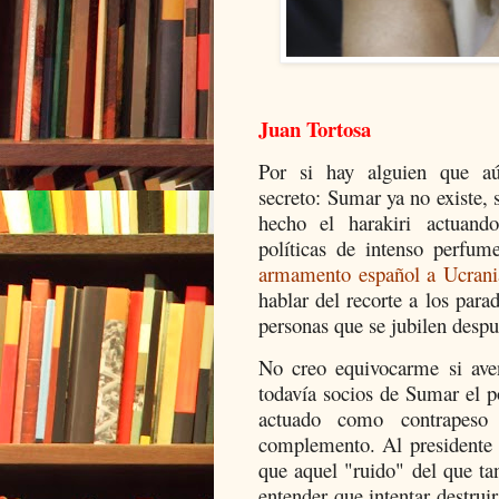
Juan Tortosa
Por si hay alguien que aú
secreto: Sumar ya no existe, 
hecho el harakiri actuan
políticas de intenso perfu
armamento español a Ucrani
hablar del recorte a los para
personas que se jubilen despu
No creo equivocarme si ave
todavía socios de Sumar el p
actuado como contrapeso
complemento. Al presidente 
que aquel "ruido" del que ta
entender que intentar destru