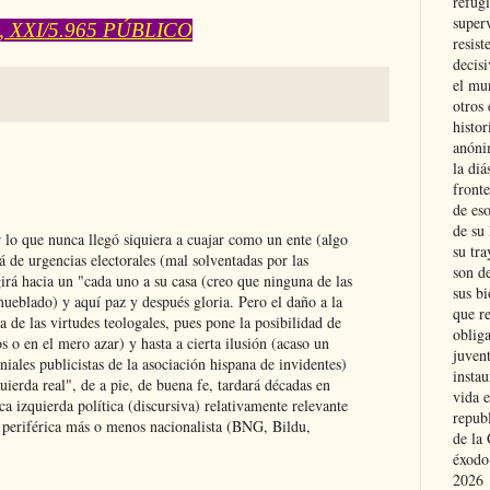
refugi
superv
, XXI/5.965 PÚBLICO
resist
decis
el mu
otros 
histo
anóni
la diá
fronte
de eso
de su 
 lo que nunca llegó siquiera a cuajar como un ente (algo
su tra
á de urgencias electorales (mal solventadas por las
son d
igirá hacia un "cada uno a su casa (creo que ninguna de las
sus bi
mueblado) y aquí paz y después gloria. Pero el daño a la
que r
 de las virtudes teologales, pues pone la posibilidad de
obliga
s o en el mero azar) y hasta a cierta ilusión (acaso un
juvent
niales publicistas de la asociación hispana de invidentes)
insta
ierda real", de a pie, de buena fe, tardará décadas en
vida e
ica izquierda política (discursiva) relativamente relevante
repub
 periférica más o menos nacionalista (BNG, Bildu,
de la 
éxodo
2026