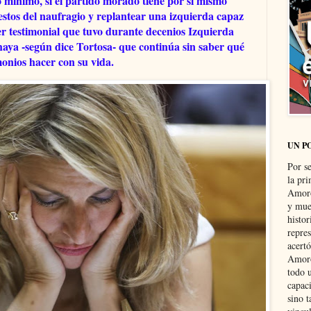
o mínimo, si el partido morado tiene por sí mismo
estos del naufragio y replantear una izquierda capaz
er testimonial que tuvo durante decenios Izquierda
aya -según dice Tortosa- que continúa sin saber qué
onios hacer con su vida.
UN P
Por s
la pri
Amoró
y muer
histo
repre
acertó
Amoró
todo u
capaci
sino t