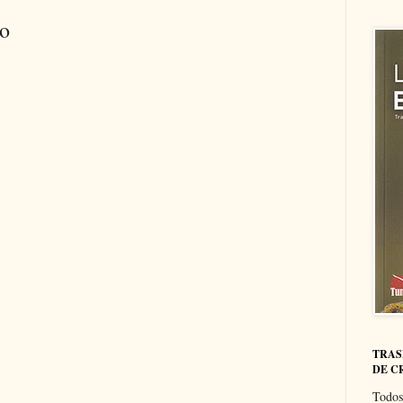
io
TRAS
DE C
Todos