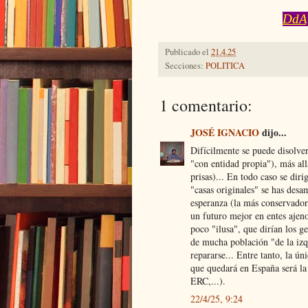
DdA
Publicado el
21.4.25
Secciones:
POLITICA
1 comentario:
JOSÉ IGNACIO
dijo...
Difícilmente se puede disolver
"con entidad propia"), más all
prisas)... En todo caso se dir
"casas originales" se has desa
esperanza (la más conservadora
un futuro mejor en entes ajeno
poco "ilusa", que dirían los ge
de mucha población "de la izqu
repararse... Entre tanto, la ún
que quedará en España será la
ERC,...).
22/4/25, 9:24