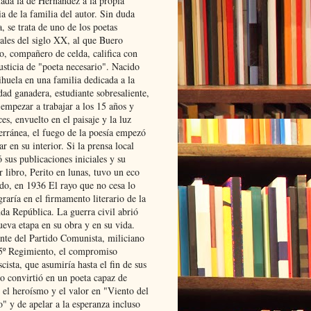
lada la de Hernández a la propia
ia de la familia del autor. Sin duda
, se trata de uno de los poetas
iales del siglo XX, al que Buero
o, compañero de celda, califica con
usticia de "poeta necesario". Nacido
ihuela en una familia dedicada a la
dad ganadera, estudiante sobresaliente,
 empezar a trabajar a los 15 años y
es, envuelto en el paisaje y la luz
erránea, el fuego de la poesía empezó
ar en su interior. Si la prensa local
 sus publicaciones iniciales y su
 libro, Perito en lunas, tuvo un eco
ado, en 1936 El rayo que no cesa lo
raría en el firmamento literario de la
da República. La guerra civil abrió
ueva etapa en su obra y en su vida.
ante del Partido Comunista, miliciano
 5º Regimiento, el compromiso
scista, que asumiría hasta el fin de sus
lo convirtió en un poeta capaz de
 el heroísmo y el valor en "Viento del
" y de apelar a la esperanza incluso