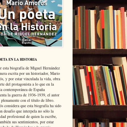
OETA EN LA HISTORIA
er esta biografía de Miguel Hernández
mera escrita por un historiador, Mario
s, y por estar vinculada la vida, obra
te del protagonista a lo que en la
ria contemporánea de España
senta la guerra de 1936-1939, el autor
 plenamente con el título de libro.
s considera que esta biografía ha sido
n desafío que interpela no sólo la
dad profesional de quien la escribe,
ambién sus sentimientos, por estar