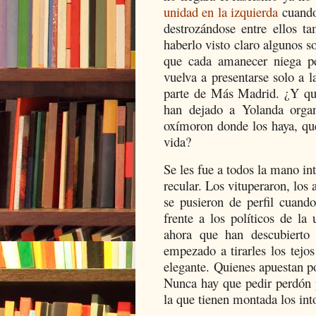
unidad en la izquierda
cuando
destrozándose entre ellos 
haberlo visto claro algunos
que cada amanecer niega pe
vuelva a presentarse solo a 
parte de Más Madrid. ¿Y qu
han dejado a Yolanda organ
oxímoron donde los haya, qu
vida?
Se les fue a todos la mano 
recular. Los vituperaron, los
se pusieron de perfil cuando
frente a los políticos de l
ahora que han descubierto
empezado a tirarles los tejo
elegante. Quienes apuestan po
Nunca hay que pedir perdón 
la que tienen montada los in