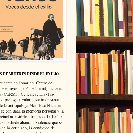
S DE MUJERES DESDE EL EXILIO
esidenta de honor del Centro de
ios e Investigación sobre migraciones
ca (CERMI), Geneviève Dreyfus-
d prologa y valora este interesante
 de la antropóloga Mari-José Nadal en
e se conjugan la memoria personal y la
retación histórica, tratando de dar luz
cismo desde abajo: la violencia que se
a en lo cotidiano, la condición de