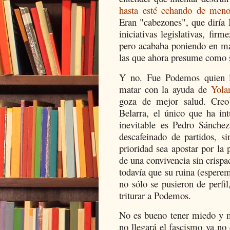
hasta esté echando de meno
Eran "cabezones", que diría 
iniciativas legislativas, fir
pero acababa poniendo en mar
las que ahora presume como s
Y no. Fue Podemos quien l
matar con la ayuda de
Yola
goza de mejor salud. Creo
Belarra, el único que ha in
inevitable es Pedro Sánchez
descafeinado de partidos, s
prioridad sea apostar por la 
de una convivencia sin crisp
todavía que su ruina (espere
no sólo se pusieron de perfi
triturar a Podemos.
No es bueno tener miedo y 
no llegará el fascismo ya no