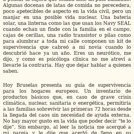
Algunas docenas de latas de comida no perecedera,
poco apetecibles de aspecto en la vida civil, pero un
manjar en una posible vida nuclear. Una batería
solar, una linterna como las que usan los Navy SEAL
cuando echan un finde con la familia en el campo,
cajas de cerillas, una radio transistor o pilas como
para alumbrar a toda mi calle componen un kit de
supervivencia que cabreó a mi novia cuando lo
descubrió hace ya un año. Eres un neurótico, me
dijo, y como es psicóloga clínica no me atreví a
llevarle la contraria. Hay que dejar hablar a quienes
saben.
Hoy Bruselas presenta su guía de supervivencia
para los hogares europeos. Un inventario de
productos básicos que, en caso de grave crisis
climática, nuclear, sanitaria o energética, permitiría
a las familias sobrevivir las primeras 72 horas desde
la llegada del caos sin necesidad de ayuda externa.
No hay mayor gusto en la vida que poder decir “te lo
dije”. Sin embargo, al leer la noticia me acerqué a
mi pareja y le dije que acertó de lleno en su