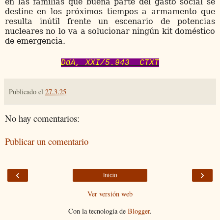
en las familias que buena parte del gasto social se
destine en los próximos tiempos a armamento que
resulta inútil frente un escenario de potencias
nucleares no lo va a solucionar ningún kit doméstico
de emergencia.
DdA, XXI/5.943 CTXT
Publicado el
27.3.25
No hay comentarios:
Publicar un comentario
‹
›
Inicio
Ver versión web
Con la tecnología de
Blogger
.