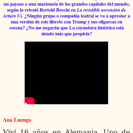
un payaso o una marioneta de los grandes capitales del mundo,
según lo retrató Bertold Brecht en
La resistible ascensión de
. ¿Ningún grupo o compañía teatral se va a aprestar a
Arturo Ui
una versión de este libreto con Trump y sus oligarcas en
escena? ¿No me negarán que La coyuntura histórica está
siendo más que propicia?
Ana Luengo
Viví 16 años en Alemania. Uno de