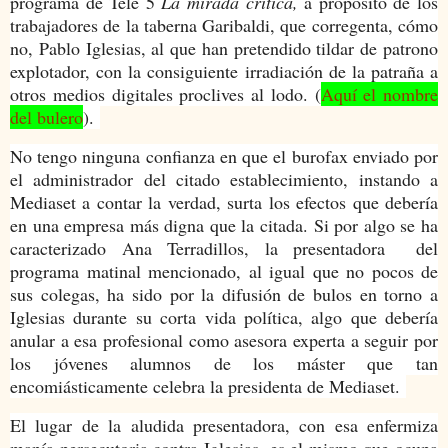
programa de Tele 5
La mirada crítica,
a propósito de los
trabajadores de la taberna Garibaldi, que corregenta, cómo
no, Pablo Iglesias, al que han pretendido tildar de patrono
explotador, con la consiguiente irradiación de la patraña a
otros medios digitales proclives al lodo. (
Aquí el nombre
del bulero
).
No tengo ninguna confianza en que el burofax enviado por
el administrador del citado establecimiento, instando a
Mediaset a contar la verdad, surta los efectos que debería
en una empresa más digna que la citada. Si por algo se ha
caracterizado
Ana Terradillos, la presentadora del
programa matinal mencionado, al igual que no pocos de
sus colegas, ha sido por la difusión de bulos en torno a
Iglesias durante su corta vida política, algo que debería
anular a esa profesional como asesora experta a seguir por
los jóvenes alumnos de los máster que tan
encomiásticamente celebra la presidenta de Mediaset.
El lugar de la aludida presentadora, con esa enfermiza
manía persecutoria contra Iglesias, es el mismo que ocupa