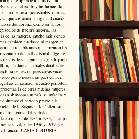
ada que se aprende a la fuerza, la
ivencia en el exilio y las formas de
encia no heroica -persistentes, intimas,
ivas- que sostienen la dignidad cuando
ndo se desmorona. Como en tantos
episodios de nuestra historia, las
rias de las mujeres, mucho más siendo
mas, también quedaron al margen en
spora de republicanos que cruzaron las
ras camino del exilio. Nadal elige tres
s relatos de vida para la segunda parte
libro, dándonos puntuales detalles de
yectoria de tres mujeres cuyas voces
e todo punto necesarias para conocer
ografías en atención a cuatro periodos,
epresentan la de otras muchas mujeres
das a abandonar su país: su infancia y
ud durante el periodo previo a la
uración de la Segunda República, su
n el transcurso del periodo
licano que va de 1931 a 1934, la etapa
Guerra Civil, entre 1936 y 1939, y el
 a Francia. ICARIA EDITORIAL,