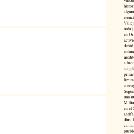
vincu
histor
alguna
esenc
Vallej
toda j
en Or
activi
debió
entonc
medit
a brot
acogió
primer
limit
consag
Segun
una n
Milit
en el
antifa
días, 
cantar
pueblo