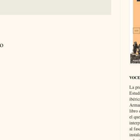
io
VOCE
La pr
Estud
ibéri
Arman
libro
el qu
interp
al fas
instal