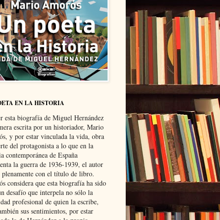
OETA EN LA HISTORIA
er esta biografía de Miguel Hernández
mera escrita por un historiador, Mario
s, y por estar vinculada la vida, obra
te del protagonista a lo que en la
ria contemporánea de España
senta la guerra de 1936-1939, el autor
 plenamente con el título de libro.
s considera que esta biografía ha sido
n desafío que interpela no sólo la
dad profesional de quien la escribe,
ambién sus sentimientos, por estar