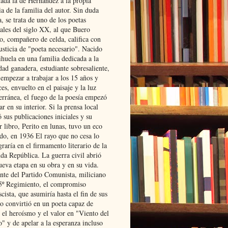
lada la de Hernández a la propia
ia de la familia del autor. Sin duda
, se trata de uno de los poetas
iales del siglo XX, al que Buero
o, compañero de celda, califica con
usticia de "poeta necesario". Nacido
ihuela en una familia dedicada a la
dad ganadera, estudiante sobresaliente,
 empezar a trabajar a los 15 años y
es, envuelto en el paisaje y la luz
erránea, el fuego de la poesía empezó
ar en su interior. Si la prensa local
 sus publicaciones iniciales y su
 libro, Perito en lunas, tuvo un eco
ado, en 1936 El rayo que no cesa lo
raría en el firmamento literario de la
da República. La guerra civil abrió
ueva etapa en su obra y en su vida.
ante del Partido Comunista, miliciano
 5º Regimiento, el compromiso
scista, que asumiría hasta el fin de sus
lo convirtió en un poeta capaz de
 el heroísmo y el valor en "Viento del
" y de apelar a la esperanza incluso