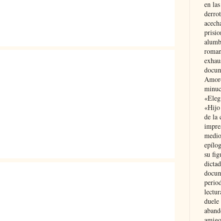
en las
derro
acecha
prisi
alumb
roman
exhau
docum
Amoró
minuci
«Eleg
«Hijo
de la 
impre
medio
epílo
su fig
dictad
docum
period
lectur
duele 
aband
amigo