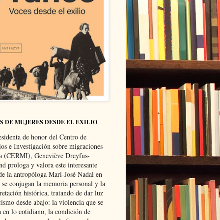
S DE MUJERES DESDE EL EXILIO
esidenta de honor del Centro de
ios e Investigación sobre migraciones
ca (CERMI), Geneviève Dreyfus-
d prologa y valora este interesante
 de la antropóloga Mari-José Nadal en
e se conjugan la memoria personal y la
retación histórica, tratando de dar luz
cismo desde abajo: la violencia que se
a en lo cotidiano, la condición de