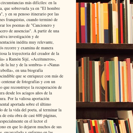
 circunstancias más difíciles: en la
ta, que sobrevuela ya en "El hombre
", y en su penoso itinerario por las
ones franquistas, cuando terminó de
rar los poemas de "Cancionero y
cero de ausencias". A partir de una
stiva investigación y de
entación inédita muy relevante,
s recorre y examina de manera
osa la trayectoria del creador de la
ía» a Ramón Sijé, «Aceituneros»,
 de la luz y de la sombra» o «Nanas
cebolla», en una biografía
scindible que se enriquece con más de
 centenar de fotografías y con un
go que reconstruye la recuperación de
ura desde los aciagos años de la
ura. Por la valiosa aportación
ental aportada sobre el último
o de la vida del poeta, al terminar la
a de esta obra de casi 600 páginas,
especialmente en el lector el
ono en que lo dejaron muchos de sus
s, encarcelado y enfermo en las