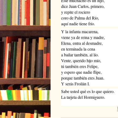
Este muchacho es un lujo,
dice Juan Carlos, primero,
y repite el rociero
coro de Palma del Río,
aquí nadie tiene frío.
Y la infanta macarena,
viene ya de reina y madre,
Elena, entra al desmadre,
en terminada la cena
a bailar también, al lío.
Vente, querido hijo mío,
tú también eres Felipe,
y espero que nadie flipe,
porque también eres Juan.
Y serás Froilán I.
Sabe usted qué es lo que quiero.
La tarjeta del Hormiguero.