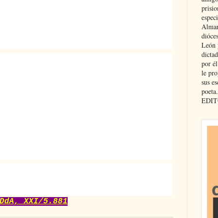
prisio
especi
Almar
dióce
León 
dicta
por é
le pro
sus es
poeta.
EDIT
DdA, XXI/5.881