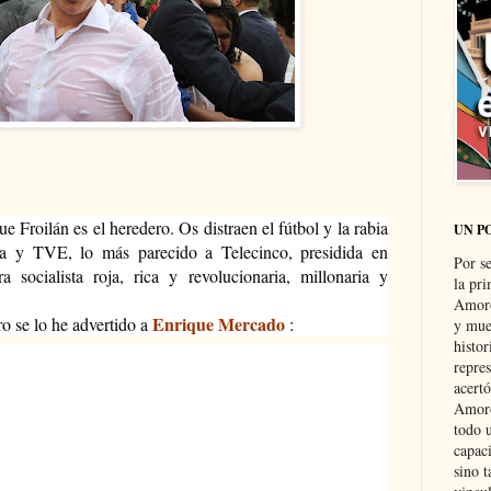
e Froilán es el heredero. Os distraen el fútbol y la rabia
UN P
ía y TVE, lo más parecido a Telecinco, presidida en
Por s
a socialista roja, rica y revolucionaria, millonaria y
la pri
Amoró
Enrique Mercado
ro se lo he advertido a
:
y muer
histo
repre
acertó
Amoró
todo u
capaci
sino t