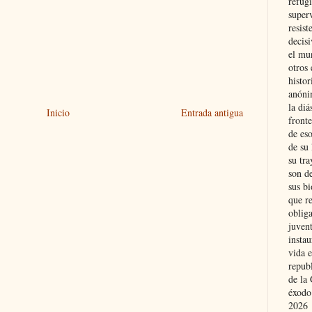
refugi
superv
resist
decis
el mu
otros 
histo
anóni
la diá
Inicio
Entrada antigua
fronte
de eso
de su 
su tra
son d
sus bi
que r
obliga
juvent
insta
vida e
repub
de la 
éxodo
2026