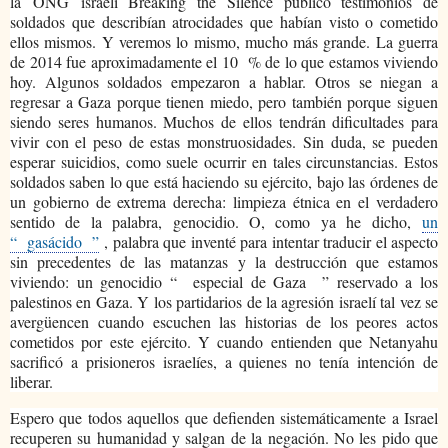
la
ONG
israelí Breaking the Silence publicó testimonios de
soldados que describían atrocidades que habían visto o cometido
ellos mismos. Y veremos lo mismo, mucho más grande. La guerra
de 2014 fue aproximadamente el 10
% de lo que estamos viviendo
hoy. Algunos soldados empezaron a hablar. Otros se niegan a
regresar a Gaza porque tienen miedo, pero también porque siguen
siendo seres humanos. Muchos de ellos tendrán dificultades para
vivir con el peso de estas monstruosidades. Sin duda, se pueden
esperar suicidios, como suele ocurrir en tales circunstancias. Estos
soldados saben lo que está haciendo su ejército, bajo las órdenes de
un gobierno de extrema derecha: limpieza étnica en el verdadero
sentido de la palabra, genocidio. O, como ya he dicho,
un
“
gasácido
”
, palabra que inventé para intentar traducir el aspecto
sin precedentes de las matanzas y la destrucción que estamos
viviendo: un genocidio “
especial de Gaza
” reservado a los
palestinos en Gaza. Y los partidarios de la agresión israelí tal vez se
avergüencen cuando escuchen las historias de los peores actos
cometidos por este ejército. Y cuando entienden que Netanyahu
sacrificó a prisioneros israelíes, a quienes no tenía intención de
liberar.
Espero que todos aquellos que defienden sistemáticamente a Israel
recuperen su humanidad y salgan de la negación. No les pido que