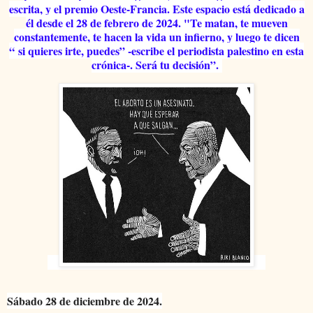
escrita, y el premio Oeste-Francia. Este espacio está dedicado a
él desde el 28 de febrero de 2024. "
Te matan, te mueven
constantemente, te hacen la vida un infierno, y luego te dicen
“
si quieres irte, puedes” -escribe el periodista palestino en esta
crónica-. Será tu decisión
”.
Sábado 28 de diciembre de 2024.