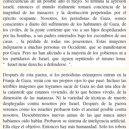
consecuencias de un posible alto el fuego. Si termina la agresión
israelí, entonces el mundo realmente tomará conciencia de la
magnitud de las masacres y la destrucción perpetradas por el
ejército ocupante. Nosotros, los periodistas de Gaza, somos
conscientes a diario del sufrimiento de los habitantes de Gaza, de
los civiles, de la gente corriente que vio a sus hijos despedazados
por las bombas, a sus padres enterrados bajo los escombros de sus
casas. , la pérdida de todas sus posesiones. Estas imágenes
indignaron a muchas personas en Occidente, que se manifestaron
por Gaza. Pero no han afectado a la mayoría de los gobiernos ni a
los partidarios de Israel, que siguen repitiendo el mismo lema:
"
Israel tiene derecho a defenderse
".
Después de esta guerra, si los periodistas extranjeros entran en la
Franja de Gaza, verán con sus propios ojos lo que pasó. Incluso las
terribles imágenes que logramos sacar de Gaza no dan una idea de
la catástrofe que estamos viviendo, de lo que hemos vivido, de la
dimensión de las matanzas. Ni la variedad de técnicas de muerte
desplegadas contra nosotros por Israel. Después de la guerra
veremos cómo los israelíes probaron todo el arsenal posible contra
nosotros. Descubriremos nuevas armas de las que nunca antes
habíamos oído hablar. Probaron su sistema de inteligencia artificial.
Ella elige el objetivo. Entonces hay más humanidad. Sólo los robots