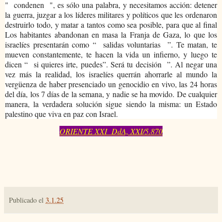
"
condenen
", es sólo una palabra, y necesitamos acción: detener
la guerra, juzgar a los líderes militares y políticos que les ordenaron
destruirlo todo, y matar a tantos como sea posible, para que al final
Los habitantes abandonan en masa la Franja de Gaza, lo que los
israelíes presentarán como “
salidas voluntarias
”. Te matan, te
mueven constantemente, te hacen la vida un infierno, y luego te
dicen “
si quieres irte, puedes”. Será tu decisión
”. Al negar una
vez más la realidad, los israelíes querrán ahorrarle al mundo la
vergüenza de haber presenciado un genocidio en vivo, las 24 horas
del día, los 7 días de la semana, y nadie se ha movido. De cualquier
manera, la verdadera solución sigue siendo la misma: un Estado
palestino que viva en paz con Israel.
ORIENTE XXI DdA, XXI/5.870
Publicado el
3.1.25