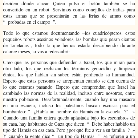
deciden dónde atacar. Quien pulsa el botón también se ha
convertido en un robot. Servimos como conejillos de indias para
estas armas que se presentarán en las ferias de armas como
“
probadas en el campo
”.
Todo lo que estamos documentando –los cuadricópteros, estos
pequeños robots asesinos voladores, las bombas que pesan cientos
de toneladas–, todo lo que hemos estado describiendo durante
catorce meses, lo vas a redescubrir.
Creo que las personas que defienden a Israel, los que miran para
otro lado, los que rechazan los términos genocidio y limpieza
étnica, los que hablan sin saber, están perdiendo su humanidad.
Espero que estas personas se arrepientan cuando se den cuenta de
lo que estamos pasando. Espero que comprendan que Israel ha
cambiado las normas de la realidad, incluso entre nosotros, entre
nuestra población. Desafortunadamente, cuando hay una masacre
en una escuela, incluso los palestinos buscan excusas para el
bombardeo: "
¿Había un hombre de Hamás en la escuela
?"
»
Cuando una familia entera queda aplastada bajo los escombros de
su casa, hay habitantes de Gaza que dicen: “
Debe haber habido un
tipo de Hamás en esa casa. Pero ¿por qué fue a ver a su familia
?
»
Y cuando la gente dice “
un tipo de Hamás
”, se refieren a un