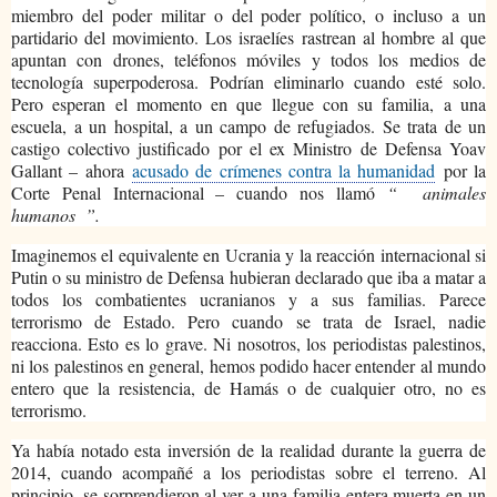
miembro del poder militar o del poder político, o incluso a un
partidario del movimiento. Los israelíes rastrean al hombre al que
apuntan con drones, teléfonos móviles y todos los medios de
tecnología superpoderosa. Podrían eliminarlo cuando esté solo.
Pero esperan el momento en que llegue con su familia, a una
escuela, a un hospital, a un campo de refugiados. Se trata de un
castigo colectivo justificado por el ex Ministro de Defensa Yoav
Gallant – ahora
acusado de crímenes contra la humanidad
por la
Corte Penal Internacional – cuando nos llamó
“
animales
humanos
”.
Imaginemos el equivalente en Ucrania y la reacción internacional si
Putin o su ministro de Defensa hubieran declarado que iba a matar a
todos los combatientes ucranianos y a sus familias. Parece
terrorismo de Estado. Pero cuando se trata de Israel, nadie
reacciona. Esto es lo grave. Ni nosotros, los periodistas palestinos,
ni los palestinos en general, hemos podido hacer entender al mundo
entero que la resistencia, de Hamás o de cualquier otro, no es
terrorismo.
Ya había notado esta inversión de la realidad durante la guerra de
2014, cuando acompañé a los periodistas sobre el terreno. Al
principio, se sorprendieron al ver a una familia entera muerta en un