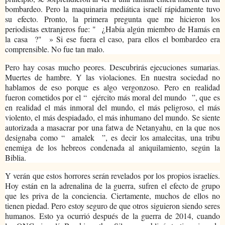
bombardeo. Pero la maquinaria mediática israelí rápidamente tuvo
su efecto. Pronto, la primera pregunta que me hicieron los
periodistas extranjeros fue: "
¿Había algún miembro de Hamás en
la casa
?"
» Si ese fuera el caso, para ellos el bombardeo era
comprensible. No fue tan malo.
Pero hay cosas mucho peores. Descubrirás ejecuciones sumarias.
Muertes de hambre. Y las violaciones. En nuestra sociedad no
hablamos de eso porque es algo vergonzoso. Pero en realidad
fueron cometidos por el “
ejército más moral del mundo
”, que es
en realidad el más inmoral del mundo, el más peligroso, el más
violento, el más despiadado, el más inhumano del mundo. Se siente
autorizada a masacrar por una fatwa de Netanyahu, en la que nos
designaba como “
amalek
”, es decir los amalecitas, una tribu
enemiga de los hebreos condenada al aniquilamiento, según la
Biblia.
Y verán que estos horrores serán revelados por los propios israelíes.
Hoy están en la adrenalina de la guerra, sufren el efecto de grupo
que les priva de la conciencia. Ciertamente, muchos de ellos no
tienen piedad. Pero estoy seguro de que otros siguieron siendo seres
humanos. Esto ya ocurrió después de la guerra de 2014, cuando