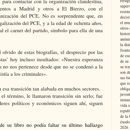
refugi
 para contactar con la organización clandestina,
superv
entos a Madrid y otros a El Bierzo, con el
resist
ganización del PCE. No es sorprendente que, en
decis
galización del PCE, y a la edad de ochenta años,
el mu
otros 
al el carnet del partido, símbolo para ella de una
histo
anóni
la diá
fronte
 olvido de estas biografías, el desprecio por las
de eso
stas’ hoy incluso insultados: «Nuestra esperanza
de su 
ya no nos pertenece desde que no se condenó a la
su tra
son d
stía a los criminales».
sus bi
que r
 esa transición tan alabada en muchos sectores.
obliga
juvent
el término, le llamaron transición sin serlo; fue
insta
deres políticos y económicos siguen ahí, siguen
vida e
repub
de la 
éxodo
de su libro no podía faltar su último hallazgo
2026