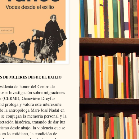
S DE MUJERES DESDE EL EXILIO
esidenta de honor del Centro de
ios e Investigación sobre migraciones
ca (CERMI), Geneviève Dreyfus-
d prologa y valora este interesante
 de la antropóloga Mari-José Nadal en
e se conjugan la memoria personal y la
retación histórica, tratando de dar luz
cismo desde abajo: la violencia que se
a en lo cotidiano, la condición de