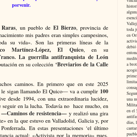
vincu
porvenir.
histor
alguna
esenc
Vallej
 Raras
El Bierzo
, un pueblo de
, provincia de
toda j
acimiento mis padres eran simples campesinos,
en Or
activi
oda su vida». Son las primeras líneas de la
debió
sco Martínez-López, El Quico
, en su
entonc
Franco. La guerrilla antifranquista de León
medit
‘Breviarios de la Calle
putación en su colección
a brot
acogió
primer
limit
uchos caminos. En primero que en este 2025
consag
100
e le sigan llamando El Quico— va a cumplir
Segun
ive desde 1994, con una extraordinaria lucidez,
una n
Milit
 seguir en la lucha. Todavía no hace mucho, en
en el
—Caminos de resistencia—
o
y realizó una gira
antifa
te» en la que estuvo en Valladolid, Galicia y, por
días, 
, Ponferrada. En estas presentaciones ‘el último
cantar
pueblo
litancia actual: «Activista por la memoria» pues,