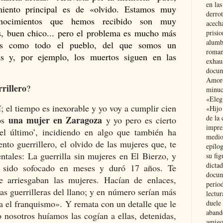
en las
miento principal es de «olvido. Estamos muy
derro
conocimientos que hemos recibido son muy
acecha
as, buen chico... pero el problema es mucho más
prisi
alumb
dos como todo el pueblo, del que somos un
roman
s y, por ejemplo, los muertos siguen en las
exhau
docum
Amoró
rrillero
?
minuci
«Eleg
; el tiempo es inexorable y yo voy a cumplir cien
«Hijo
de la 
una mujer en Zaragoza
vos
y yo pero es cierto
impre
l último’, incidiendo en algo que también ha
medio
to guerrillero, el olvido de las mujeres que, te
epílo
ntales: La guerrilla sin mujeres en El Bierzo, y
su fig
dictad
a sido sofocado en meses y duró 17 años. Te
docum
e arriesgaban las mujeres. Hacían de enlaces,
period
as guerrilleras del llano; y en número serían más
lectur
ra el franquismo».
Y remata con un detalle que le
duele 
aband
nosotros huíamos las cogían a ellas, detenidas,
amigo