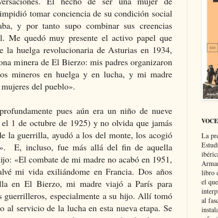
ersaciones. El hecho de ser una mujer de
 impidió tomar conciencia de su condición social
ñaba, y por tanto supo combinar sus creencias
ial. Me quedó muy presente el activo papel que
la huelga revolucionaria de Asturias en 1934,
zona minera de El Bierzo: mis padres organizaron
los mineros en huelga y en lucha, y mi madre
s mujeres del pueblo».
profundamente pues aún era un niño de nueve
VOCE
 el 1 de octubre de 1925) y no olvida que jamás
de la guerrilla, ayudó a los del monte, los acogió
La pr
Estud
». E, incluso, fue más allá del fin de aquella
ibéri
 hijo: «El combate de mi madre no acabó en 1951,
Arman
lvé mi vida exiliándome en Francia. Dos años
libro
el qu
illa en El Bierzo, mi madre viajó a París para
interp
s guerrilleros, especialmente a su hijo. Allí tomó
al fas
 al servicio de la lucha en esta nueva etapa. Se
instal