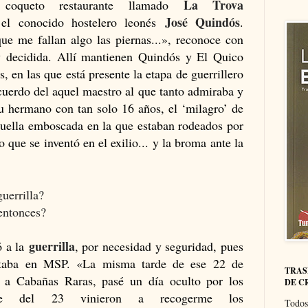
La Trova
coqueto restaurante llamado
José Quindós
el conocido hostelero leonés
.
e me fallan algo las piernas...», reconoce con
y decidida. Allí mantienen Quindós y El Quico
, en las que está presente la etapa de guerrillero
cuerdo del aquel maestro al que tanto admiraba y
 su hermano con tan solo 16 años, el ‘milagro’ de
uella emboscada en la que estaban rodeados por
o que se inventó en el exilio... y la broma ante la
guerrilla?
¿entonces?
guerrilla
ó a la
, por necesidad y seguridad, pues
ustaba en MSP. «La misma tarde de ese 22 de
TRAS
é a Cabañas Raras, pasé un día oculto por los
DE C
he del 23 vinieron a recogerme los
Todos