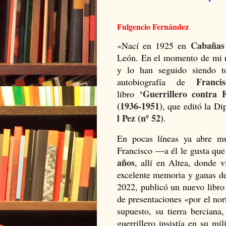
Fulgencio Fernández
Cabañas
«Nací en 1925 en
León. En el momento de mi n
y lo han seguido siendo t
Franci
autobiografía de
‘Guerrillero contra 
libro
(1936-1951)
, que editó la Di
l Pez (nº 52)
.
En pocas líneas ya abre m
Francisco —a él le gusta qu
años
, allí en Altea, donde v
excelente memoria y ganas de
2022, publicó un nuevo libr
de presentaciones «por el nor
supuesto, su tierra berciana
guerrillero insistía en su mi