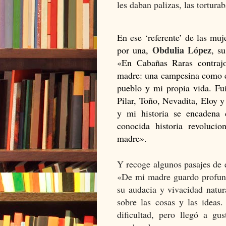
les daban palizas, las tortura
En ese ‘referente’ de las mu
Obdulia López
por una,
, s
«En Cabañas Raras contraj
madre: una campesina como él
pueblo y mi propia vida. F
Pilar, Toño, Nevadita, Eloy 
y mi historia se encadena c
conocida historia revoluci
madre».
Y recoge algunos pasajes de e
«De mi madre guardo profund
su audacia y vivacidad natur
sobre las cosas y las ideas
dificultad, pero llegó a gu