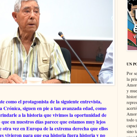
UN P
Por s
la pri
Amoró
y muer
histo
e como el protagonista de la siguiente entrevista,
repre
a Crónica, siguen en pie a tan avanzada edad, como
acertó
Amoró
 brindarle a la historia que vivimos la oportunidad de
todo u
o que en nuestros días parece que estamos muy lejos
capaci
ce otra vez en Europa de la extrema derecha que ellos
sino t
 vivieron para que esa historia fuera historia y no