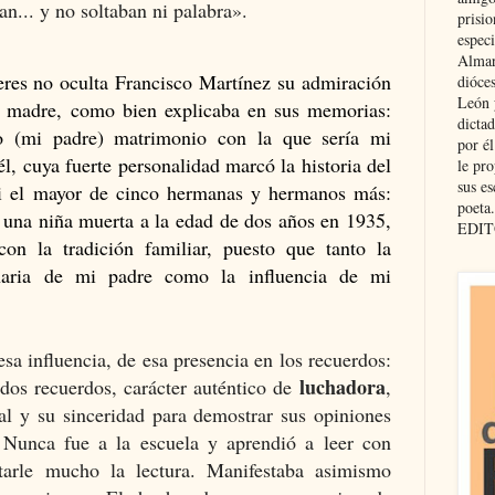
ban... y no soltaban ni palabra».
prisio
especi
Almar
jeres no oculta Francisco Martínez su admiración
dióce
León 
u madre, como bien explicaba en sus memorias:
dicta
o (mi padre) matrimonio con la que sería mi
por é
, cuya fuerte personalidad marcó la historia del
le pro
sus es
ui el mayor de cinco hermanas y hermanos más:
poeta.
y una niña muerta a la edad de dos años en 1935,
EDIT
on la tradición familiar, puesto que tanto la
onaria de mi padre como la influencia de mi
sa influencia, de esa presencia en los recuerdos:
luchadora
os recuerdos, carácter auténtico de
,
al y su sinceridad para demostrar sus opiniones
. Nunca fue a la escuela y aprendió a leer con
starle mucho la lectura. Manifestaba asimismo