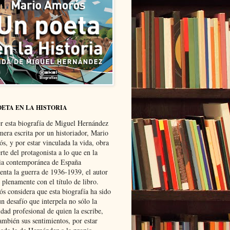
OETA EN LA HISTORIA
er esta biografía de Miguel Hernández
mera escrita por un historiador, Mario
s, y por estar vinculada la vida, obra
te del protagonista a lo que en la
ria contemporánea de España
senta la guerra de 1936-1939, el autor
 plenamente con el título de libro.
s considera que esta biografía ha sido
n desafío que interpela no sólo la
dad profesional de quien la escribe,
ambién sus sentimientos, por estar