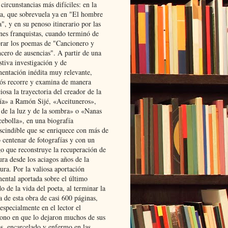
 circunstancias más difíciles: en la
ta, que sobrevuela ya en "El hombre
", y en su penoso itinerario por las
ones franquistas, cuando terminó de
rar los poemas de "Cancionero y
cero de ausencias". A partir de una
stiva investigación y de
entación inédita muy relevante,
s recorre y examina de manera
osa la trayectoria del creador de la
ía» a Ramón Sijé, «Aceituneros»,
 de la luz y de la sombra» o «Nanas
cebolla», en una biografía
scindible que se enriquece con más de
 centenar de fotografías y con un
go que reconstruye la recuperación de
ura desde los aciagos años de la
ura. Por la valiosa aportación
ental aportada sobre el último
o de la vida del poeta, al terminar la
a de esta obra de casi 600 páginas,
especialmente en el lector el
ono en que lo dejaron muchos de sus
s, encarcelado y enfermo en las