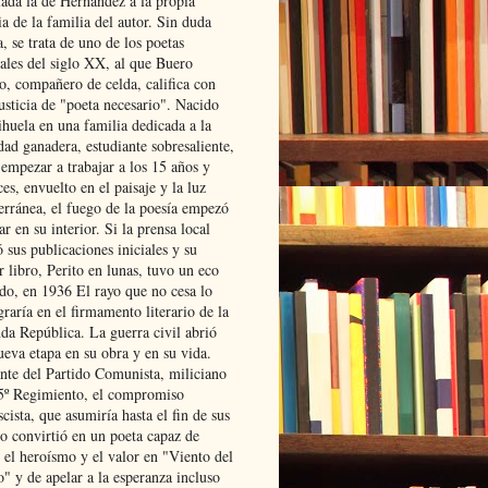
lada la de Hernández a la propia
ia de la familia del autor. Sin duda
, se trata de uno de los poetas
iales del siglo XX, al que Buero
o, compañero de celda, califica con
usticia de "poeta necesario". Nacido
ihuela en una familia dedicada a la
dad ganadera, estudiante sobresaliente,
 empezar a trabajar a los 15 años y
es, envuelto en el paisaje y la luz
erránea, el fuego de la poesía empezó
ar en su interior. Si la prensa local
 sus publicaciones iniciales y su
 libro, Perito en lunas, tuvo un eco
ado, en 1936 El rayo que no cesa lo
raría en el firmamento literario de la
da República. La guerra civil abrió
ueva etapa en su obra y en su vida.
ante del Partido Comunista, miliciano
 5º Regimiento, el compromiso
scista, que asumiría hasta el fin de sus
lo convirtió en un poeta capaz de
 el heroísmo y el valor en "Viento del
" y de apelar a la esperanza incluso