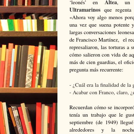
Altea
‘leonés’ en
, un 
Ultramarinos
que regenta 
«Ahora voy algo menos porqu
una vez que suena potente 
largas conversaciones leonesas
de Francisco Martínez, el re
represaliaron, las torturas a
cómo salieron con vida de aq
más de cien guardias, el ofici
pregunta más recurrente:
- ¿Cuál era la finalidad de la 
- Acabar con Franco, claro, 
Recuerdan cómo se incorpor
tenía un trabajo que le g
septiembre (de 1949) llegu
alrededores y la noc