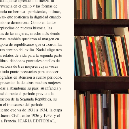
ada que se aprende a la fuerza, la
ivencia en el exilio y las formas de
encia no heroica -persistentes, intimas,
ivas- que sostienen la dignidad cuando
ndo se desmorona. Como en tantos
episodios de nuestra historia, las
rias de las mujeres, mucho más siendo
mas, también quedaron al margen en
spora de republicanos que cruzaron las
ras camino del exilio. Nadal elige tres
s relatos de vida para la segunda parte
libro, dándonos puntuales detalles de
yectoria de tres mujeres cuyas voces
e todo punto necesarias para conocer
ografías en atención a cuatro periodos,
epresentan la de otras muchas mujeres
das a abandonar su país: su infancia y
ud durante el periodo previo a la
uración de la Segunda República, su
n el transcurso del periodo
licano que va de 1931 a 1934, la etapa
Guerra Civil, entre 1936 y 1939, y el
 a Francia. ICARIA EDITORIAL,