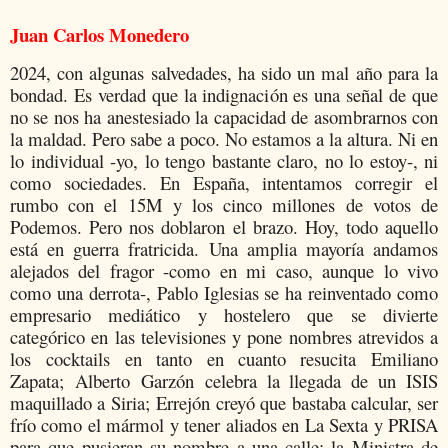
Juan Carlos Monedero
2024, con algunas salvedades, ha sido un mal año para la
bondad. Es verdad que la indignación es una señal de que
no se nos ha anestesiado la capacidad de asombrarnos con
la maldad. Pero sabe a poco. No estamos a la altura. Ni en
lo individual -yo, lo tengo bastante claro, no lo estoy-, ni
como sociedades. En España, intentamos corregir el
rumbo con el 15M y los cinco millones de votos de
Podemos. Pero nos doblaron el brazo. Hoy, todo aquello
está en guerra fratricida. Una amplia mayoría andamos
alejados del fragor -como en mi caso, aunque lo vivo
como una derrota-, Pablo Iglesias se ha reinventado como
empresario mediático y hostelero que se divierte
categórico en las televisiones y pone nombres atrevidos a
los cocktails en tanto en cuanto resucita Emiliano
Zapata; Alberto Garzón celebra la llegada de un ISIS
maquillado a Siria; Errejón creyó que bastaba calcular, ser
frío como el mármol y tener aliados en La Sexta y PRISA
para que pusieran su nombre a una calle; la Ministra de