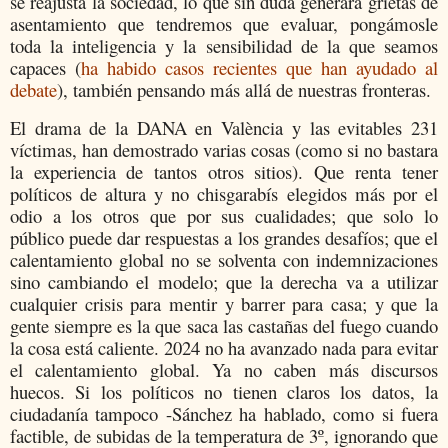
se reajusta la sociedad, lo que sin duda generará grietas de
asentamiento que tendremos que evaluar, pongámosle
toda la inteligencia y la sensibilidad de la que seamos
capaces (
ha habido casos recientes que han ayudado al
debate
), también pensando más allá de nuestras fronteras.
El drama de la DANA en València y las evitables 231
víctimas, han demostrado varias cosas (como si no bastara
la experiencia de tantos otros sitios). Que renta tener
políticos de altura y no chisgarabís elegidos más por el
odio a los otros que por sus cualidades; que solo lo
público puede dar respuestas a los grandes desafíos; que el
calentamiento global no se solventa con indemnizaciones
sino cambiando el modelo; que la derecha va a utilizar
cualquier crisis para mentir y barrer para casa; y que la
gente siempre es la que saca las castañas del fuego cuando
la cosa está caliente. 2024 no ha avanzado nada para evitar
el calentamiento global. Ya no caben más discursos
huecos. Si los políticos no tienen claros los datos, la
ciudadanía tampoco -Sánchez ha hablado, como si fuera
factible, de subidas de la temperatura de 3º, ignorando que