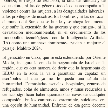
pobreza, el riesgo de exclusión, la falta de sanidad y de
educación-, ni las de género -todo lo que acompaña a la
violencia contra las mujeres, a las desigualdades laborales,
a los privilegios de nosotros, los hombres-, ni las de raza -
el mundo del Sur, que se hunde y se ahoga lentamente,
que sufre la extensión de las guerras y que emigra-, ni la
devastación medioambiental, ni el crecimiento de los
monopolios tecnológicos -con la Inteligencia Artificial
(IA) como una amenaza inminente- ayudan a mejorar el
paisaje. Maldito 2024.
El genocidio en Gaza, que se está extendiendo por Oriente
Medio, inaugura la era de la hegemonía de Israel en la
región, que es otra manera de decir que la hegemonía de
EEUU en la zona la va a garantizar un capataz sin
escrúpulos al que ya no le queda una célula de
humanidad. Demasiadas escuelas, hospitales, centros de
refugiados, colas de alimentos, niños y niñas reducidos a
cenizas significan haber quemado las naves de cualquier
compasión. En los campos de exterminio, suicidarse era
una opción de humanidad. Enfrente de esa gente decente