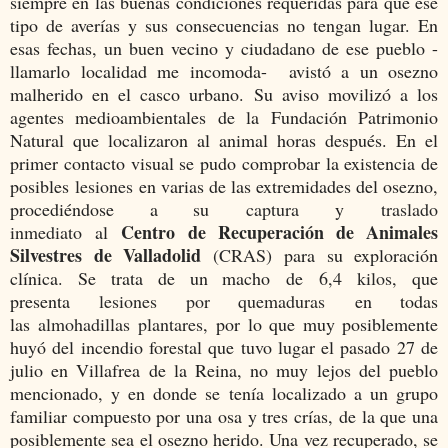
siempre en las buenas condiciones requeridas para que ese
tipo de averías y sus consecuencias no tengan lugar. En
esas fechas, un buen vecino y ciudadano de ese pueblo -
llamarlo localidad me incomoda- avistó a un osezno
malherido en el casco urbano. Su aviso movilizó a los
agentes medioambientales de la Fundación Patrimonio
Natural que localizaron al animal horas después. En el
primer contacto visual se pudo comprobar la existencia de
posibles
lesiones
en varias de las extremidades del osezno,
procediéndose a su
captura
y
traslado
Centro de Recuperación de Animales
inmediato
al
Silvestres de Valladolid
(CRAS)
para su exploración
clínica. Se trata de un macho de
6,4 kilos
, que
presenta
lesiones por quemaduras
en todas
las
almohadillas plantares
, por lo que muy posiblemente
huyó del incendio forestal que tuvo lugar el pasado 27 de
julio en Villafrea de la Reina, no muy lejos del pueblo
mencionado, y en donde se tenía localizado a un grupo
familiar compuesto por una osa y tres crías, de la que una
posiblemente sea el osezno herido. Una vez recuperado, se