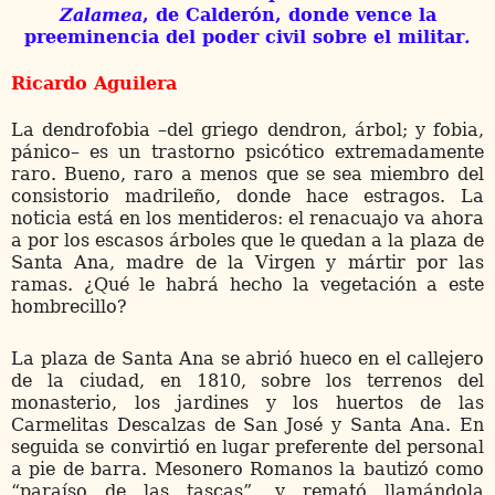
Zalamea
, de Calderón, donde vence la
preeminencia del poder civil sobre el militar
.
Ricardo Aguilera
La dendrofobia –del griego dendron, árbol; y fobia,
pánico– es un trastorno psicótico extremadamente
raro. Bueno, raro a menos que se sea miembro del
consistorio madrileño, donde hace estragos. La
noticia está en los mentideros: el renacuajo va ahora
a por los escasos árboles que le quedan a la plaza de
Santa Ana, madre de la Virgen y mártir por las
ramas. ¿Qué le habrá hecho la vegetación a este
hombrecillo?
La plaza de Santa Ana se abrió hueco en el callejero
de la ciudad, en 1810, sobre los terrenos del
monasterio, los jardines y los huertos de las
Carmelitas Descalzas de San José y Santa Ana. En
seguida se convirtió en lugar preferente del personal
a pie de barra. Mesonero Romanos la bautizó como
“paraíso de las tascas”, y remató llamándola