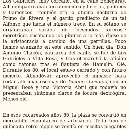
Los Gabrieles, muy cercano, en la calle Echegaray.
Allí compadreaban terratenientes y toreros, políticos
y flamencos. También era la oficina nocturna de
Primo de Rivera y el garito predilecto de un tal
Alfonso que hacía el número trece. En su sótano se
organizaban saraos de “desnudos toreros”:
meretrices enseñando los pitones a lo más rijoso de
la aristocracia a cambio de una perrillas. Poco
hemos avanzado en este sentido. Un buen día, Don
Antonio Chacón, patriarca del cante, se fue de Los
Gabrieles a Villa Rosa, y tras él marchó la afición
como ratones tras el flautista de Hamelín. Olé.
Durante los 80, el local estuvo cerrado y con futuro
incierto. Almodóvar aprovechó el impasse para
rodar allí unas escenas de
Tacones Lejanos,
con un
Miguel Bosé y una Victoria Abril que todavía no
presentaban síntomas claros de locura dextrógira.
Menos olé.
En esos cacareados años 80, la plaza se convirtió en
mercadillo espontáneo de artesanos. Todo tipo de
quincalla retro-hippie se vendía en mesitas plegables