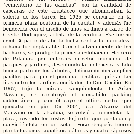
“cementerio de las gambas”, por la cantidad de
cáscaras de este crustáceo que alfombraban la
solería de los bares. En 1925 se convirtió en la
primera plaza peatonal de la capital, y además fue
bendecida con el diseño de unos jardines a cargo de
Cecilio Rodríguez, artista de la verdura. Ese fue su
cenit. A partir de ahí, la lucha contra la naturaleza
urbana fue implacable. Con el advenimiento de los
bárbaros, se produjo la primera exfoliación. Herrero
de Palacios, por entonces director municipal de
parques y jardines, desenfundó la motosierra y taló
buena parte de los árboles, delineando dos amplios
pasillos para que el personal desfilara prietas las
filas entre los jardines mutilados de Don Cecilio. En
1967, bajo la mirada sanguinolenta de Arias
Navarro, se construyó el consabido parking
subterráneo, y con él cayó el último cedro que
quedaba en pie. En 2001, con Álvarez del
Manzano
en la alcaldía, se volvió a remodelar la
plaza, royendo los restos de jardín que quedaban y
convirtiéndola en un solar. Poco después fueron
plantados unos raquíticos plátanos y cuatro cipreses