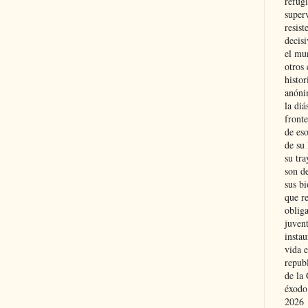
refugi
superv
resist
decis
el mu
otros 
histo
anóni
la diá
fronte
de eso
de su 
su tra
son d
sus bi
que r
obliga
juvent
insta
vida e
repub
de la 
éxodo
2026