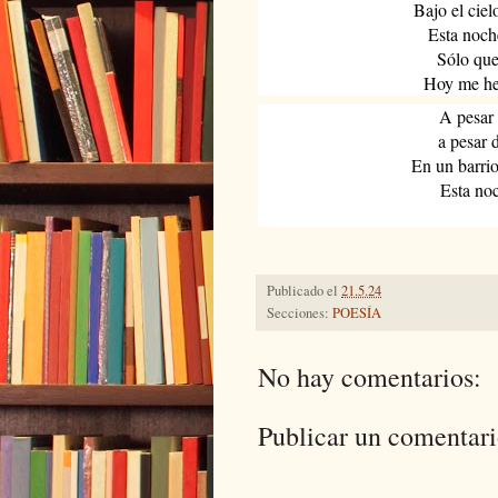
Bajo el cie
Esta noch
Sólo que
Hoy me he 
A pesar 
a pesar 
En un barri
Esta no
Publicado el
21.5.24
Secciones:
POESÍA
No hay comentarios:
Publicar un comentar