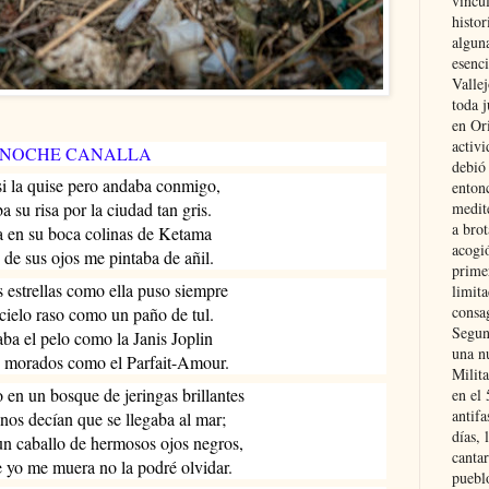
vincu
histor
alguna
esenc
Vallej
toda j
en Or
activi
NOCHE CANALLA
debió
si la quise pero andaba conmigo,
entonc
medit
a su risa por la ciudad tan gris.
a brot
ía en su boca colinas de Ketama
acogió
o de sus ojos me pintaba de añil.
primer
s estrellas como ella puso siempre
limit
consag
cielo raso como un paño de tul.
Segun
aba el pelo como la Janis Joplin
una n
os morados como el Parfait-Amour.
Milit
 en un bosque de jeringas brillantes
en el
antifa
nos decían que se llegaba al mar;
días, 
un caballo de hermosos ojos negros,
cantar
 yo me muera no la podré olvidar.
pueblo