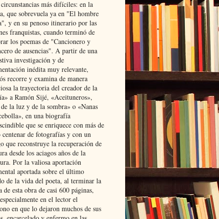
 circunstancias más difíciles: en la
ta, que sobrevuela ya en "El hombre
", y en su penoso itinerario por las
ones franquistas, cuando terminó de
rar los poemas de "Cancionero y
cero de ausencias". A partir de una
stiva investigación y de
entación inédita muy relevante,
s recorre y examina de manera
osa la trayectoria del creador de la
ía» a Ramón Sijé, «Aceituneros»,
 de la luz y de la sombra» o «Nanas
cebolla», en una biografía
scindible que se enriquece con más de
 centenar de fotografías y con un
go que reconstruye la recuperación de
ura desde los aciagos años de la
ura. Por la valiosa aportación
ental aportada sobre el último
o de la vida del poeta, al terminar la
a de esta obra de casi 600 páginas,
especialmente en el lector el
ono en que lo dejaron muchos de sus
s, encarcelado y enfermo en las