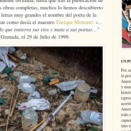
us obras completas, muchos lo hemos descubierto
 letras muy grandes el nombre del poeta de la
a que como decía el maestro
Enrique Morente
:
«…
do que entierra sus ríos y mata a sus poetas…”
 Granada, el 29 de Julio de 1999.
UN P
Por s
la pri
Amoró
y muer
histo
repre
acertó
Amoró
todo u
capaci
sino t