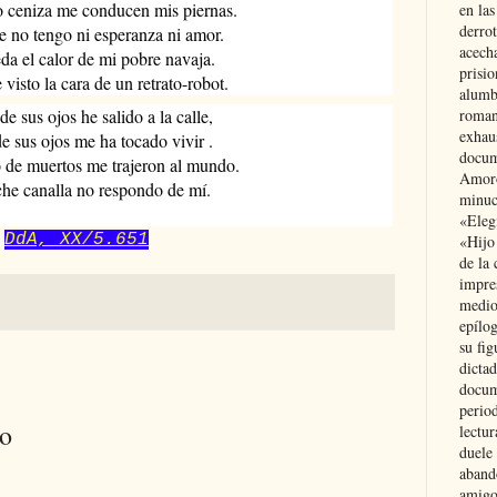
lo ceniza me conducen mis piernas.
en las
derro
e no tengo ni esperanza ni amor.
acecha
da el calor de mi pobre navaja.
prisi
visto la cara de un retrato-robot.
alumb
roman
de sus ojos he salido a la calle,
exhau
de sus ojos me ha tocado vivir .
docum
o de muertos me trajeron al mundo.
Amoró
che canalla no respondo de mí.
minuci
«Eleg
DdA, XX/5.651
«Hijo
de la 
impre
medio
epílo
su fig
dictad
docum
period
io
lectur
duele 
aband
amigo