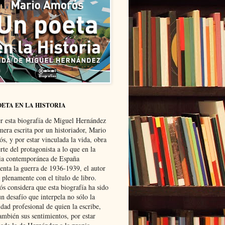
OETA EN LA HISTORIA
er esta biografía de Miguel Hernández
mera escrita por un historiador, Mario
s, y por estar vinculada la vida, obra
te del protagonista a lo que en la
ria contemporánea de España
senta la guerra de 1936-1939, el autor
 plenamente con el título de libro.
s considera que esta biografía ha sido
n desafío que interpela no sólo la
dad profesional de quien la escribe,
ambién sus sentimientos, por estar