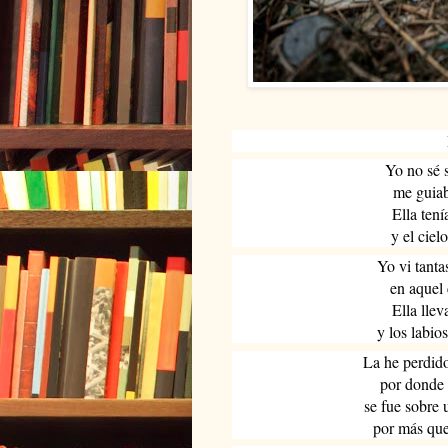
Yo no sé 
me
guiab
Ella ten
y el ciel
Yo vi tanta
en aquel 
Ella llev
y los labi
La he perdido
por donde 
se fue sobre 
por más que