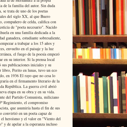
lada la de Hernández a la propia
ia de la familia del autor. Sin duda
, se trata de uno de los poetas
iales del siglo XX, al que Buero
o, compañero de celda, califica con
usticia de "poeta necesario". Nacido
ihuela en una familia dedicada a la
dad ganadera, estudiante sobresaliente,
 empezar a trabajar a los 15 años y
es, envuelto en el paisaje y la luz
erránea, el fuego de la poesía empezó
ar en su interior. Si la prensa local
 sus publicaciones iniciales y su
 libro, Perito en lunas, tuvo un eco
ado, en 1936 El rayo que no cesa lo
raría en el firmamento literario de la
da República. La guerra civil abrió
ueva etapa en su obra y en su vida.
ante del Partido Comunista, miliciano
 5º Regimiento, el compromiso
scista, que asumiría hasta el fin de sus
lo convirtió en un poeta capaz de
 el heroísmo y el valor en "Viento del
" y de apelar a la esperanza incluso