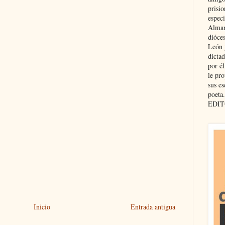
prisio
especi
Almar
dióce
León 
dicta
por é
le pro
sus es
poeta.
EDIT
Inicio
Entrada antigua