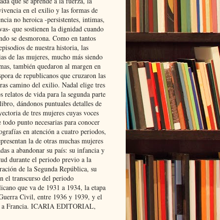
ada que se aprende a la fuerza, la
ivencia en el exilio y las formas de
encia no heroica -persistentes, intimas,
ivas- que sostienen la dignidad cuando
ndo se desmorona. Como en tantos
episodios de nuestra historia, las
rias de las mujeres, mucho más siendo
mas, también quedaron al margen en
spora de republicanos que cruzaron las
ras camino del exilio. Nadal elige tres
s relatos de vida para la segunda parte
libro, dándonos puntuales detalles de
yectoria de tres mujeres cuyas voces
e todo punto necesarias para conocer
ografías en atención a cuatro periodos,
epresentan la de otras muchas mujeres
das a abandonar su país: su infancia y
ud durante el periodo previo a la
uración de la Segunda República, su
n el transcurso del periodo
licano que va de 1931 a 1934, la etapa
Guerra Civil, entre 1936 y 1939, y el
 a Francia. ICARIA EDITORIAL,