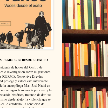
S DE MUJERES DESDE EL EXILIO
esidenta de honor del Centro de
ios e Investigación sobre migraciones
ca (CERMI), Geneviève Dreyfus-
d prologa y valora este interesante
 de la antropóloga Mari-José Nadal en
e se conjugan la memoria personal y la
retación histórica, tratando de dar luz
cismo desde abajo: la violencia que se
a en lo cotidiano, la condición de