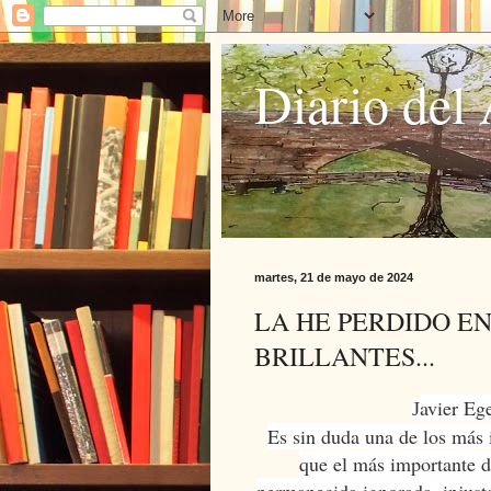
Diario del 
martes, 21 de mayo de 2024
LA HE PERDIDO EN
BRILLANTES...
avier Eg
J
Es sin duda una de los más 
que el más importante d
permanecida ignorada, injusta