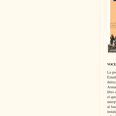
VOCE
La pr
Estud
ibéri
Arman
libro
el qu
interp
al fas
instal