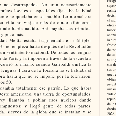
refugi
e no desarrapados. No eran necesariamente
superv
raíces locales o espaciales fijas. En la Edad
resist
decis
ente se quedaba en su pueblo. Lo normal era
el mu
u vida no viajase más de cinco kilómetros
otros 
donde había nacido. Ahí pagaba sus tributos,
histo
 y poco más.
anóni
la diá
dad Media estaba fragmentada en múltiples
fronte
ncés no empieza hasta después de la Revolución
de eso
 un sentimiento nacional. De todas las lenguas
de su 
 de París y la imponen a través de la escuela a
su tra
ocurrió lo mismo, cuando Garibaldi unifica la
son d
sus bi
lenguas. Fuera de la Toscana no se hablaba el
que r
ra hasta que no se impone por la televisión,
obliga
ños 50.
juvent
cambia totalmente ese patrón. Lo que había
insta
este americano, una tierra de oportunidades.
vida e
repub
rey llamaba a poblar esos núcleos dando
de la 
impuestos; y llegó gente de todas partes.
éxodo
a, siervos de la gleba que se instalan y se
2026