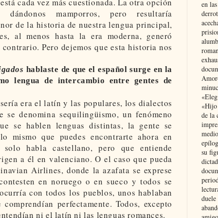
, está cada vez más cuestionada. La otra opción
en las
 dándonos mamporros, pero resultaría
derro
acecha
nor de la historia de nuestra lengua principal,
prisi
es, al menos hasta la era moderna, generó
alumb
 contrario. Pero dejemos que esta historia nos
roman
exhau
docum
igados
hablaste de que el español surge en la
Amoró
o lengua de intercambio entre gentes de
minuci
«Eleg
ería era el latín y las populares, los dialectos
«Hijo
e se denomina sequilingüismo, un fenómeno
de la 
impre
ue se hablen lenguas distintas, la gente se
medio
 lo mismo que puedes encontrarte ahora en
epílo
 solo habla castellano, pero que entiende
su fig
rigen a él en valenciano. O el caso que pueda
dictad
inavian Airlines, donde la azafata se exprese
docum
period
 contesten en noruego o en sueco y todos se
lectur
 ocurría con todos los pueblos, unos hablaban
duele 
se comprendían perfectamente. Todos, excepto
aband
ntendían ni el latín ni las lenguas romances.
amigo