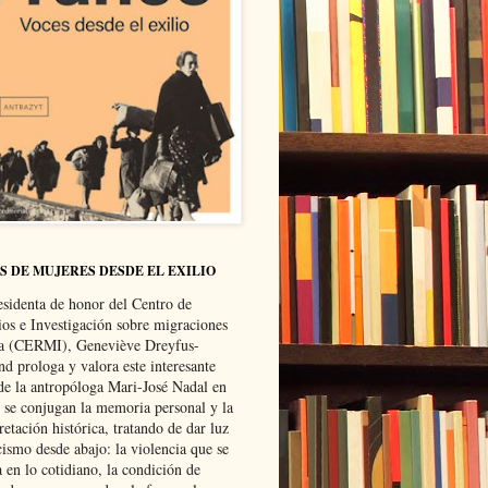
S DE MUJERES DESDE EL EXILIO
esidenta de honor del Centro de
ios e Investigación sobre migraciones
ca (CERMI), Geneviève Dreyfus-
d prologa y valora este interesante
 de la antropóloga Mari-José Nadal en
e se conjugan la memoria personal y la
retación histórica, tratando de dar luz
cismo desde abajo: la violencia que se
a en lo cotidiano, la condición de