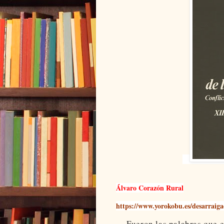
Álvaro Corazón Rural
https://www.yorokobu.es/desarraiga
Fueron las palabras que 