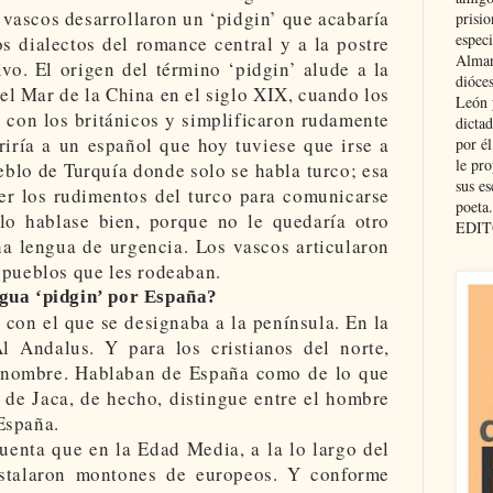
vascos desarrollaron un ‘pidgin’ que acabaría
prisio
especi
s dialectos del romance central y a la postre
Almar
vo. El origen del término ‘pidgin’ alude a la
dióce
el Mar de la China en el siglo XIX, cuando los
León 
 con los británicos y simplificaron rudamente
dicta
rriría a un español que hoy tuviese que irse a
por é
le pro
eblo de Turquía donde solo se habla turco; esa
sus es
er los rudimentos del turco para comunicarse
poeta.
lo hablase bien, porque no le quedaría otro
EDIT
na lengua de urgencia. Los vascos articularon
 pueblos que les rodeaban.
gua ‘pidgin’ por España?
 con el que se designaba a la península. En la
 Andalus. Y para los cristianos del norte,
a nombre. Hablaban de España como de lo que
 de Jaca, de hecho, distingue entre el hombre
España.
uenta que en la Edad Media, a la lo largo del
stalaron montones de europeos. Y conforme