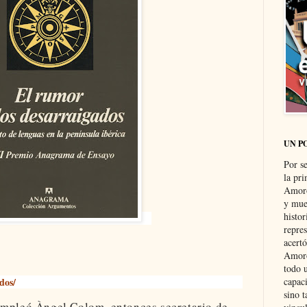
UN P
Por s
la pri
Amoró
y muer
histo
repre
acertó
Amoró
todo u
dos/
capaci
sino t
empleó Àngel Colom, entonces secretario de