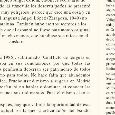
vincu
histor
ndo
se presentó
El rumor de los desarraigados
alguna
s muy peligroso, parece que dice una cosa y en
esenc
el lingüista Ángel López (Zaragoza, 1949) no
Vallej
ataluña. También hubo ciertos sectores a los
toda j
de que el español no fuese patrimonio original
en Or
activi
 ni mucho menos, que hundiese sus raíces en el
debió
euskera.
entonc
medit
a brot
 1985), subtitulado ‘Conflicto de lenguas en
acogió
elaba en sus conclusiones por qué todas las
primer
limit
a península deberían ser patrimonio de todos
consag
smo para todos. No hace falta que abundemos
Segun
idea. Pruebe usted mismo a sugerir en Madrid
una n
erían, si no hablar o dominar, sí conocer las
Milit
l menos sus rudimentos. Pues el mismo caso se
en el
antifa
días, 
espués, hay que valorar la oportunidad de esta
cantar
actual, en la que la articulación del Estado,
pueblo