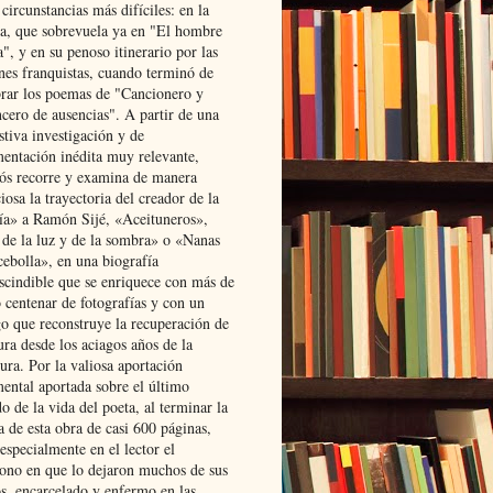
 circunstancias más difíciles: en la
ta, que sobrevuela ya en "El hombre
", y en su penoso itinerario por las
ones franquistas, cuando terminó de
rar los poemas de "Cancionero y
cero de ausencias". A partir de una
stiva investigación y de
entación inédita muy relevante,
s recorre y examina de manera
osa la trayectoria del creador de la
ía» a Ramón Sijé, «Aceituneros»,
 de la luz y de la sombra» o «Nanas
cebolla», en una biografía
scindible que se enriquece con más de
 centenar de fotografías y con un
go que reconstruye la recuperación de
ura desde los aciagos años de la
ura. Por la valiosa aportación
ental aportada sobre el último
o de la vida del poeta, al terminar la
a de esta obra de casi 600 páginas,
especialmente en el lector el
ono en que lo dejaron muchos de sus
s, encarcelado y enfermo en las