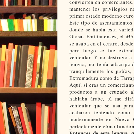
convierten en comerciantes. 
mantener los privilegios n
primer estado moderno euro
Este tipo de asentamientos
donde se habla esta varied
Glosas Emilianenses, el
Mío
se usaba en el centro, desde
pero luego se fue exten
vehicular. Y no destruyó a
lengua, no tenía adscripci
tranquilamente los judíos,
Extremadura como de Tarra
Aquí, si eras un comerciant
productos a un cruzado 
hablaba árabe, tú me dirá
vehicular que se usa par
acabaron teniendo como 
modernamente en Nueva
perfectamente cómo funcion
Entonces de esta lengua, 