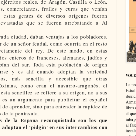
ejércitos reales, de Aragón, Castilla o León,
os, comerciantes, frailes y curas que venían
s estas gentes de diversos orígenes fueron
devastadas que se fueron arrebatando a Al
cada ciudad, daban ventajas a los pobladores.
 de un señor feudal, como ocurría en el resto
ectamente del rey. De este modo, en estas
rios enteros de franceses, alemanes, judíos y
ían del sur. Toda esta población de origen
arse y es ahí cuando adoptan la variedad
VOCE
cos, más sencilla y accesible que otras
La pr
óximas, como eran el navarro-aragonés, el
Estud
 esta sencillez se refiere a su origen, no a sus
ibéri
No es un argumento para publicitar el español
Arman
 de aprender, sino para entender la rapidez de
libro
 de la península.
el qu
interp
s de la España reconquistada son los que
al fas
 adoptan el ‘pidgin’ en sus intercambios con
instal