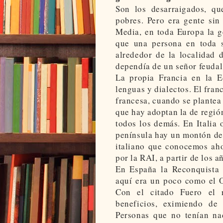
Son los desarraigados, qu
pobres. Pero era gente sin 
Media, en toda Europa la g
que una persona en toda s
alrededor de la localidad 
dependía de un señor feudal
La propia Francia en la E
lenguas y dialectos. El fra
francesa, cuando se plantea
que hay adoptan la de región
todos los demás. En Italia 
península hay un montón de 
italiano que conocemos aho
por la RAI, a partir de los a
En España la Reconquista 
aquí era un poco como el O
Con el citado Fuero el 
beneficios, eximiendo de 
Personas que no tenían nad