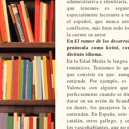
administrativa e identitaria
que tenemos es seguir
especialmente lacerante a te
el español, que nunca ant
conflictos, más bien todo lo
la cuente su autor.
En
El rumor de los desarra
península como
koiné,
com
distinto idioma.
En la Edad Media la lengua s
románicos. Teníamos lo qu
que consiste en que, aunq
entiende. Por ejemplo, es
Valencia con alguien que
perfectamente cuando se di
darse en un avión de Scand
en danés, los pasajeros la
entiendan. En España, esto
catalán, otros gallego, y 
los vascohablantes, que no e