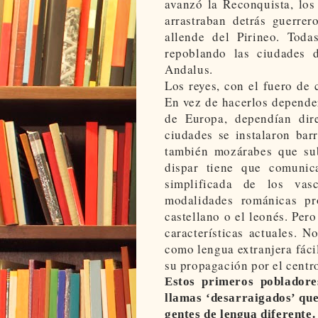
avanzó la Reconquista, los 
arrastraban detrás guerrer
allende del Pirineo. Toda
repoblando las ciudades 
Andalus.
Los reyes, con el fuero de 
En vez de hacerlos depender
de Europa, dependían dir
ciudades se instalaron bar
también mozárabes que sub
dispar tiene que comunic
simplificada de los vas
modalidades románicas pr
castellano o el leonés. Pero
características actuales. 
como lengua extranjera fácil
su propagación por el centro
Estos primeros pobladore
llamas ‘desarraigados’ que
gentes de lengua diferente.