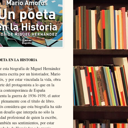
OETA EN LA HISTORIA
er esta biografía de Miguel Hernández
mera escrita por un historiador, Mario
s, y por estar vinculada la vida, obra
te del protagonista a lo que en la
ria contemporánea de España
senta la guerra de 1936-1939, el autor
 plenamente con el título de libro.
s considera que esta biografía ha sido
n desafío que interpela no sólo la
dad profesional de quien la escribe,
ambién sus sentimientos, por estar