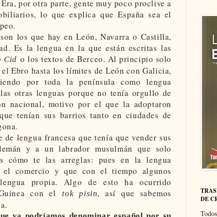
Era, por otra parte, gente muy poco proclive a
obiliarios, lo que explica que España sea el
peo.
 son los que hay en León, Navarra o Castilla,
ad. Es la lengua en la que están escritas las
o los textos de Berceo. Al principio solo
 Cid
 el Ebro hasta los límites de León con Galicia,
diendo por toda la península como lengua
 las otras lenguas porque no tenía orgullo de
ón nacional, motivo por el que la adoptaron
 que tenían sus barrios tanto en ciudades de
gona.
e de lengua francesa que tenía que vender sus
alemán y a un labrador musulmán que solo
s cómo te las arreglas: pues en la lengua
a el comercio y que con el tiempo algunos
lengua propia. Algo de esto ha ocurrido
TRAS
 Guinea con el
, así que sabemos
tok pisin
DE C
a.
Todos
que ya podríamos denominar español por su