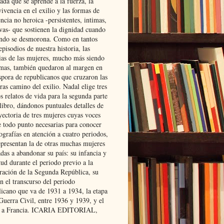
ada que se aprende a la fuerza, la
ivencia en el exilio y las formas de
encia no heroica -persistentes, intimas,
ivas- que sostienen la dignidad cuando
ndo se desmorona. Como en tantos
episodios de nuestra historia, las
rias de las mujeres, mucho más siendo
mas, también quedaron al margen en
spora de republicanos que cruzaron las
ras camino del exilio. Nadal elige tres
s relatos de vida para la segunda parte
libro, dándonos puntuales detalles de
yectoria de tres mujeres cuyas voces
e todo punto necesarias para conocer
ografías en atención a cuatro periodos,
epresentan la de otras muchas mujeres
das a abandonar su país: su infancia y
ud durante el periodo previo a la
uración de la Segunda República, su
n el transcurso del periodo
licano que va de 1931 a 1934, la etapa
Guerra Civil, entre 1936 y 1939, y el
 a Francia. ICARIA EDITORIAL,