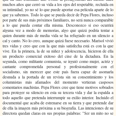
muchos años que cerró su vida a los ojos del respetable, recluida en
su intimidad, yo no sé lo que puede aportar esa película aparte de lo
que ya sabemos. Todo lo que se pueda decir de Pepa Flores, incluso
por parte de sus más próximos familiares, no será nunca comparable
a lo que pueda contar ella misma. Desconozco si eso ocurrirá
alguna vez a modo de memorias, algo que quizá podría tentar a
quien durante más de media vida se ha refugiado en un silencio a
cal y canto. No lo creo, aunque quizá fuese necesario. Marisol vivió
tres vidas y creo que con la que más satisfecha está es con la que
vive. En la primera, la de su niñez y adolescencia, hicieron de ella
un producto comercial exitoso del cine de la dictadura. En la
segunda, como militante comunista, se irguió como mujer, actriz y
cantante comprometida personal y profesionalmente con el
socialismo, sin merecer que este país fuera capaz de asomarla
desnuda a la portada de un revista sin su consentimiento y los
columnistas más afamados del momento vertieran casposos
comentarios machistas. Pepa Flores cree que tiene motivos sobrados
para proteger su silencio en esta su tercera vida y dar la espalda a
todo aquello que pretenda interrumpir su exilio interior. Incluido el
documental que acaba de estrenarse en su tierra y que pretende dar
de ella la imagen más próxima a su biografía. Las intenciones de su
directora quedan claras en sus propias palabras: "
Ser un mito no se