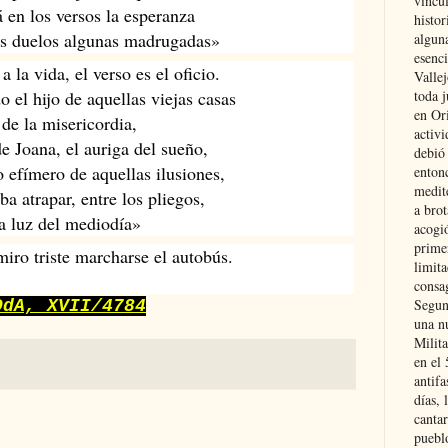
vincu
á en los versos la esperanza
histor
los duelos algunas madrugadas»
alguna
esenc
a la vida, el verso es el oficio.
Vallej
toda j
o el hijo de aquellas viejas casas 
en Or
de la misericordia,
activi
de Joana, el auriga del sueño,
debió
o efímero de aquellas ilusiones,
entonc
medit
a atrapar, entre los pliegos, 
a brot
a luz del mediodía» 
acogió
primer
iro triste marcharse el autobús.
limit
consag
Segun
DdA, XVII/4784
una n
Milit
en el
antifa
días, 
cantar
pueblo