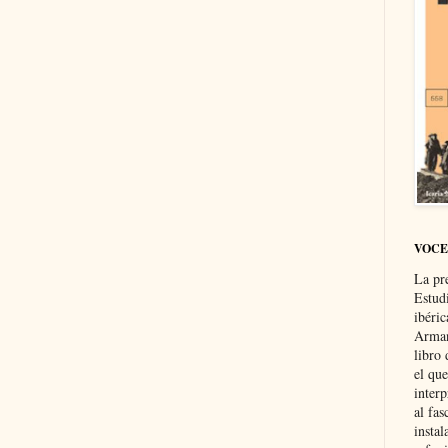
VOCE
La pr
Estud
ibéri
Arman
libro
el qu
interp
al fas
instal