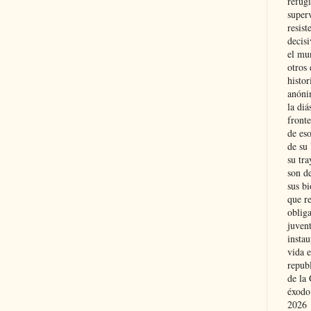
refugi
superv
resist
decis
el mu
otros 
histo
anóni
la diá
fronte
de eso
de su 
su tra
son d
sus bi
que r
obliga
juvent
insta
vida e
repub
de la 
éxodo
2026