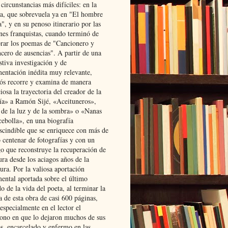
 circunstancias más difíciles: en la
ta, que sobrevuela ya en "El hombre
", y en su penoso itinerario por las
ones franquistas, cuando terminó de
rar los poemas de "Cancionero y
cero de ausencias". A partir de una
stiva investigación y de
entación inédita muy relevante,
s recorre y examina de manera
osa la trayectoria del creador de la
ía» a Ramón Sijé, «Aceituneros»,
 de la luz y de la sombra» o «Nanas
cebolla», en una biografía
scindible que se enriquece con más de
 centenar de fotografías y con un
go que reconstruye la recuperación de
ura desde los aciagos años de la
ura. Por la valiosa aportación
ental aportada sobre el último
o de la vida del poeta, al terminar la
a de esta obra de casi 600 páginas,
especialmente en el lector el
ono en que lo dejaron muchos de sus
s, encarcelado y enfermo en las