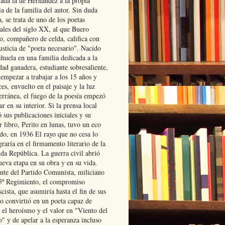
lada la de Hernández a la propia
ia de la familia del autor. Sin duda
, se trata de uno de los poetas
iales del siglo XX, al que Buero
o, compañero de celda, califica con
usticia de "poeta necesario". Nacido
ihuela en una familia dedicada a la
dad ganadera, estudiante sobresaliente,
 empezar a trabajar a los 15 años y
es, envuelto en el paisaje y la luz
erránea, el fuego de la poesía empezó
ar en su interior. Si la prensa local
 sus publicaciones iniciales y su
 libro, Perito en lunas, tuvo un eco
ado, en 1936 El rayo que no cesa lo
raría en el firmamento literario de la
da República. La guerra civil abrió
ueva etapa en su obra y en su vida.
ante del Partido Comunista, miliciano
 5º Regimiento, el compromiso
scista, que asumiría hasta el fin de sus
lo convirtió en un poeta capaz de
 el heroísmo y el valor en "Viento del
" y de apelar a la esperanza incluso