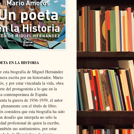
OETA EN LA HISTORIA
er esta biografía de Miguel Hernández
mera escrita por un historiador, Mario
s, y por estar vinculada la vida, obra
te del protagonista a lo que en la
ria contemporánea de España
senta la guerra de 1936-1939, el autor
 plenamente con el título de libro.
s considera que esta biografía ha sido
n desafío que interpela no sólo la
dad profesional de quien la escribe,
ambién sus sentimientos, por estar