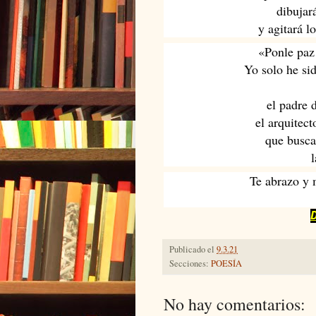
dibujar
y agitará 
«Ponle paz 
Yo solo he sid
el padre 
el arquitect
que buscab
l
Te abrazo y m
Publicado el
9.3.21
Secciones:
POESÍA
No hay comentarios: