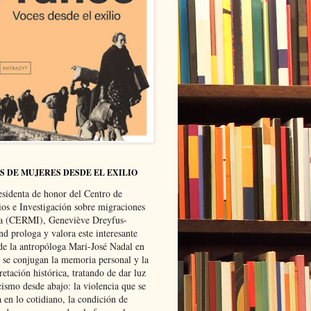
S DE MUJERES DESDE EL EXILIO
esidenta de honor del Centro de
ios e Investigación sobre migraciones
ca (CERMI), Geneviève Dreyfus-
d prologa y valora este interesante
 de la antropóloga Mari-José Nadal en
e se conjugan la memoria personal y la
retación histórica, tratando de dar luz
cismo desde abajo: la violencia que se
a en lo cotidiano, la condición de