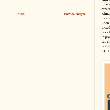
prisio
especi
Almar
Inicio
Entrada antigua
dióce
León 
dicta
por é
le pro
sus es
poeta.
EDIT