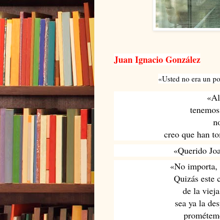
Juan Ignacio González
«Usted no era un po
«Al
tenemos 
no
creo que han to
«Querido Joa
«No importa, 
Quizás este 
de la viej
sea ya la de
prométeme