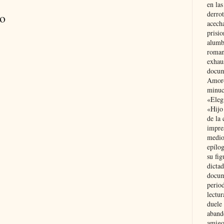
en las
derro
io
acecha
prisi
alumb
roman
exhau
docum
Amoró
minuci
«Eleg
«Hijo
de la 
impre
medio
epílo
su fig
dictad
docum
period
lectur
duele 
aband
amigo