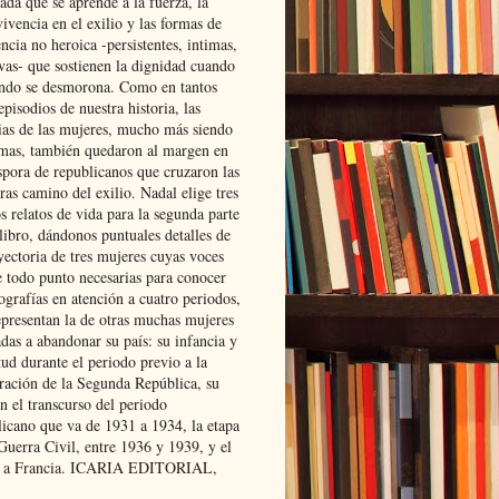
ada que se aprende a la fuerza, la
ivencia en el exilio y las formas de
encia no heroica -persistentes, intimas,
ivas- que sostienen la dignidad cuando
ndo se desmorona. Como en tantos
episodios de nuestra historia, las
rias de las mujeres, mucho más siendo
mas, también quedaron al margen en
spora de republicanos que cruzaron las
ras camino del exilio. Nadal elige tres
s relatos de vida para la segunda parte
libro, dándonos puntuales detalles de
yectoria de tres mujeres cuyas voces
e todo punto necesarias para conocer
ografías en atención a cuatro periodos,
epresentan la de otras muchas mujeres
das a abandonar su país: su infancia y
ud durante el periodo previo a la
uración de la Segunda República, su
n el transcurso del periodo
licano que va de 1931 a 1934, la etapa
Guerra Civil, entre 1936 y 1939, y el
 a Francia. ICARIA EDITORIAL,