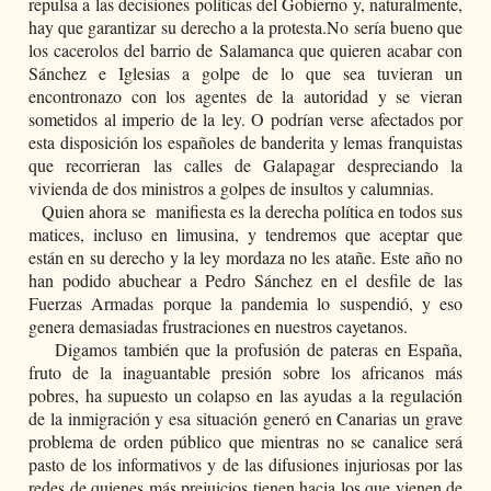
repulsa a las decisiones políticas del Gobierno y, naturalmente, 
hay que garantizar su derecho a la protesta.No sería bueno que 
los cacerolos del barrio de Salamanca que quieren acabar con 
Sánchez e Iglesias a golpe de lo que sea tuvieran un 
encontronazo con los agentes de la autoridad y se vieran 
sometidos al imperio de la ley. O podrían verse afectados por 
esta disposición los españoles de banderita y lemas franquistas 
que recorrieran las calles de Galapagar despreciando la 
vivienda de dos ministros a golpes de insultos y calumnias.
   Quien ahora se  manifiesta es la derecha política en todos sus 
matices, incluso en limusina, y tendremos que aceptar que 
están en su derecho y la ley mordaza no les atañe. Este año no 
han podido abuchear a Pedro Sánchez en el desfile de las 
Fuerzas Armadas porque la pandemia lo suspendió, y eso 
genera demasiadas frustraciones en nuestros cayetanos.
    Digamos también que la profusión de pateras en España, 
fruto de la inaguantable presión sobre los africanos más 
pobres, ha supuesto un colapso en las ayudas a la regulación 
de la inmigración y esa situación generó en Canarias un grave 
problema de orden público que mientras no se canalice será 
pasto de los informativos y de las difusiones injuriosas por las 
redes de quienes más prejuicios tienen hacia los que vienen de 