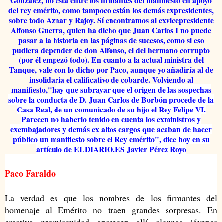
González, no está entre los firmantes del manifiesto en apoyo
del rey emérito, como tampoco están los demás expresidentes,
sobre todo Aznar y Rajoy. Sí encontramos al exvicepresidente
Alfonso Guerra, quien ha dicho que Juan Carlos I no puede
pasar a la historia en las páginas de sucesos, como si eso
pudiera depender de don Alfonso, el del hermano corrupto
(por él empezó todo). En cuanto a la actual ministra del
Tanque, vale con lo dicho por Paco, aunque yo añadiría al de
insolidaria el calificativo de cobarde. Volviendo al
manifiesto,"h
ay que subrayar que el origen de las sospechas
sobre la conducta de D. Juan Carlos de Borbón procede de la
Casa Real, de un comunicado de su hijo el Rey Felipe VI.
Parecen no haberlo tenido en cuenta los exministros y
exembajadores y demás ex altos cargos que acaban de hacer
público un manifiesto sobre el Rey emérito", dice hoy en su
artículo de ELDIARIO.ES Javier Pérez Royo
Paco Faraldo
La verdad es que los nombres de los firmantes del
homenaje al Emérito no traen grandes sorpresas. En
creativa promiscuidad aparecen allí algunas jóvenes