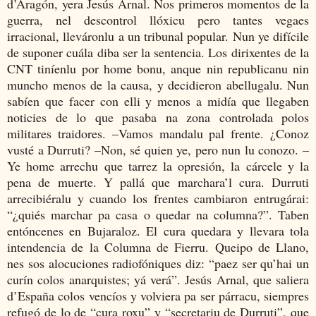
d’Aragón, yera Jesús Arnal. Nos primeros momentos de la
guerra, nel descontrol llóxicu pero tantes vegaes
irracional, lleváronlu a un tribunal popular. Nun ye difícile
de suponer cuála diba ser la sentencia. Los dirixentes de la
CNT tiníenlu por home bonu, anque nin republicanu nin
muncho menos de la causa, y decidieron abellugalu. Nun
sabíen que facer con elli y menos a midía que llegaben
noticies de lo que pasaba na zona controlada polos
militares traidores. –Vamos mandalu pal frente. ¿Conoz
vusté a Durruti? –Non, sé quien ye, pero nun lu conozo. –
Ye home arrechu que tarrez la opresión, la cárcele y la
pena de muerte. Y pallá que marchara’l cura. Durruti
arrecibiéralu y cuando los frentes cambiaron entrugárai:
“¿quiés marchar pa casa o quedar na columna?”. Taben
entóncenes en Bujaraloz. El cura quedara y llevara tola
intendencia de la Columna de Fierru. Queipo de Llano,
nes sos alocuciones radiofóniques diz: “paez ser qu’hai un
curín colos anarquistes; yá verá”. Jesús Arnal, que saliera
d’España colos vencíos y volviera pa ser párracu, siempres
refugó de lo de “cura roxu” y “secretariu de Durruti”, que