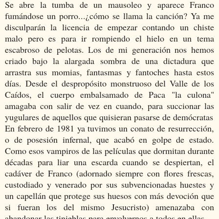
Se abre la tumba de un mausoleo y aparece Franco
fumándose un porro...¿cómo se llama la canción? Ya me
disculparán la licencia de empezar contando un chiste
malo pero es para ir rompiendo el hielo en un tema
escabroso de pelotas. Los de mi generación nos hemos
criado bajo la alargada sombra de una dictadura que
arrastra sus momias, fantasmas y fantoches hasta estos
días. Desde el despropósito monstruoso del Valle de los
Caídos, el cuerpo embalsamado de Paca "la culona"
amagaba con salir de vez en cuando, para succionar las
yugulares de aquellos que quisieran pasarse de demócratas
En febrero de 1981 ya tuvimos un conato de resurrección,
o de posesión infernal, que acabó en golpe de estado.
Como esos vampiros de las películas que dormitan durante
décadas para liar una escarda cuando se despiertan, el
cadáver de Franco (adornado siempre con flores frescas,
custodiado y venerado por sus subvencionadas huestes y
un capellán que protege sus huesos con más devoción que
si fueran los del mismo Jesucristo) amenazaba con
abandonar las tinieblas para envolvernos a todos en ellas.