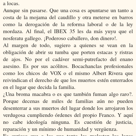
a locas.
Aunque sin pasarse. Que una cosa es apuntarse un tanto a
costa de la mojama del caudillo y otra meterse en barros
como la derogación de la reforma laboral o de la ley
mordaza. Al final, el IBEX 35 les da más yuyu que el
nosferatu gallego. ¡Poderoso caballero, don dinero!.
Al margen de todo, sugiero a quienes se vean en la
obligación de abrir su tumba que porten estacas y ristras
de ajos. No por el cadáver semi-putrefacto del enano
asesino. Es por sus acólitos. Bocachanclas profesionales
como los chicos de VOX o el mismo Albert Rivera que
reivindican el derecho de que los muertos estén enterrados
en el lugar que decida la familia.
¿Una broma macabra o es que también fuman algo raro?.
Porque decenas de miles de familias aún no pueden
desenterrar a sus muertos del lugar donde los arrojaron los
verdugosa cumpliendo órdenes del propio Franco. Y aquí
no cabe ideología ninguna. Es cuestión de justicia,
reparación y un mínimo de humanidad y vergüenza.
Es curioso que a los que tanto les molestan los lazos