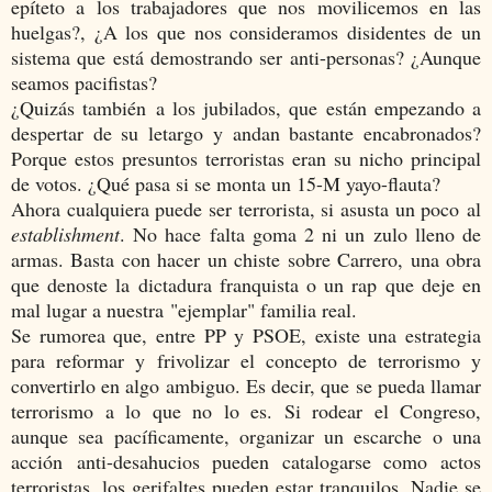
epíteto a los trabajadores que nos movilicemos en las
huelgas?, ¿A los que nos consideramos disidentes de un
sistema que está demostrando ser anti-personas? ¿Aunque
seamos pacifistas?
¿Quizás también a los jubilados, que están empezando a
despertar de su letargo y andan bastante encabronados?
Porque estos presuntos terroristas eran su nicho principal
de votos. ¿Qué pasa si se monta un 15-M yayo-flauta?
Ahora cualquiera puede ser terrorista, si asusta un poco al
establishment
. No hace falta goma 2 ni un zulo lleno de
armas. Basta con hacer un chiste sobre Carrero, una obra
que denoste la dictadura franquista o un rap que deje en
mal lugar a nuestra "ejemplar" familia real.
Se rumorea que, entre PP y PSOE, existe una estrategia
para reformar y frivolizar el concepto de terrorismo y
convertirlo en algo ambiguo. Es decir, que se pueda llamar
terrorismo a lo que no lo es. Si rodear el Congreso,
aunque sea pacíficamente, organizar un escarche o una
acción anti-desahucios pueden catalogarse como actos
terroristas, los gerifaltes pueden estar tranquilos. Nadie se