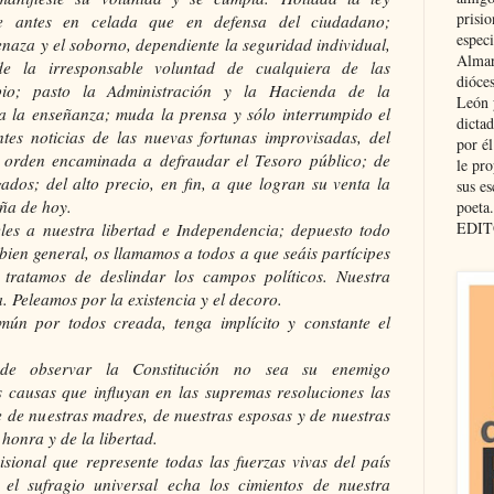
prisio
re antes en celada que en defensa del ciudadano;
especi
naza y el soborno, dependiente la seguridad individual,
Almar
e la irresponsable voluntad de cualquiera de las
dióce
pio; pasto la Administración y la Hacienda de la
León 
da la enseñanza; muda la prensa y sólo interrumpido el
dicta
entes noticias de las nuevas fortunas improvisadas, del
por é
 orden encaminada a defraudar el Tesoro público; de
le pro
gados; del alto precio, en fin, a que logran su venta la
sus es
paña de hoy.
poeta.
EDIT
eles a nuestra libertad e Independencia; depuesto todo
l bien general, os llamamos a todos a que seáis partícipes
tratamos de deslindar los campos políticos. Nuestra
a. Peleamos por la existencia y el decoro.
ún por todos creada, tenga implícito y constante el
de observar la Constitución no sea su enemigo
s causas que influyan en las supremas resoluciones las
e de nuestras madres, de nuestras esposas y de nuestras
 honra y de la libertad.
ional que represente todas las fuerzas vivas del país
el sufragio universal echa los cimientos de nuestra