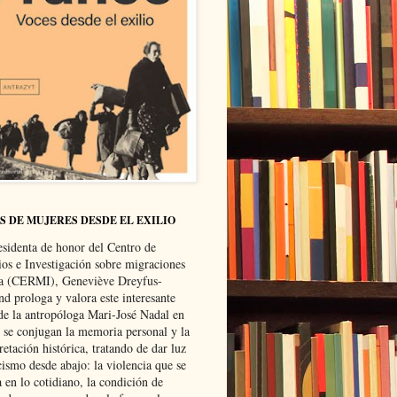
S DE MUJERES DESDE EL EXILIO
esidenta de honor del Centro de
ios e Investigación sobre migraciones
ca (CERMI), Geneviève Dreyfus-
d prologa y valora este interesante
 de la antropóloga Mari-José Nadal en
e se conjugan la memoria personal y la
retación histórica, tratando de dar luz
cismo desde abajo: la violencia que se
a en lo cotidiano, la condición de