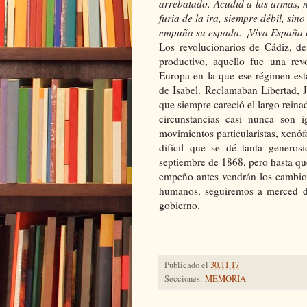
arrebatado. Acudid a las armas, n
furia de la ira, siempre débil, si
empuña su espada. ¡Viva España 
Los revolucionarios de Cádiz, 
productivo, aquello fue una r
Europa en la que ese régimen est
de Isabel. Reclamaban Libertad, J
que siempre careció el largo reina
circunstancias casi nunca son
movimientos particularistas, xenófob
difícil que se dé tanta generos
septiembre de 1868, pero hasta q
empeño antes vendrán los cambios
humanos, seguiremos a merced 
gobierno.
Publicado el
30.11.17
Secciones:
MEMORIA