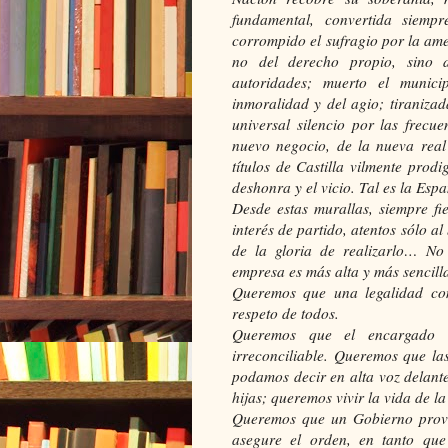
fundamental, convertida siemp
corrompido el sufragio por la ame
no del derecho propio, sino d
autoridades; muerto el munici
inmoralidad y del agio; tiraniza
universal silencio por las frecu
nuevo negocio, de la nueva real
títulos de Castilla vilmente prodi
deshonra y el vicio. Tal es la Es
Desde estas murallas, siempre fi
interés de partido, atentos sólo a
de la gloria de realizarlo… No 
empresa es más alta y más sencill
Queremos que una legalidad com
respeto de todos.
Queremos que el encargado 
irreconciliable. Queremos que la
podamos decir en alta voz delant
hijas; queremos vivir la vida de la
Queremos que un Gobierno provis
asegure el orden, en tanto que 