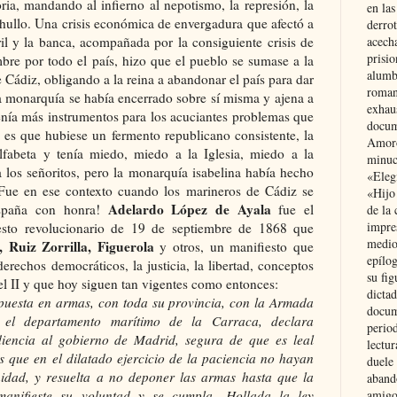
ia, mandando al infierno al nepotismo, la represión, la
en las
chullo. Una crisis económica de envergadura que afectó a
derro
acecha
ril y la banca, acompañada por la consiguiente crisis de
prisi
bre por todo el país, hizo que el pueblo se sumase a la
alumb
 Cádiz, obligando a la reina a abandonar el país para dar
roman
a monarquía se había encerrado sobre sí misma y ajena a
exhau
tenía más instrumentos para los acuciantes problemas que
docum
 es que hubiese un fermento republicano consistente, la
Amoró
lfabeta y tenía miedo, miedo a la Iglesia, miedo a la
minuci
a los señoritos, pero la monarquía isabelina había hecho
«Eleg
 Fue en ese contexto cuando los marineros de Cádiz se
«Hijo
Adelardo López de Ayala
España con honra!
fue el
de la 
impre
esto revolucionario de 19 de septiembre de 1868 que
medio
 Ruiz Zorrilla, Figuerola
y otros, un manifiesto que
epílo
erechos democráticos, la justicia, la libertad, conceptos
su fig
el II y que hoy siguen tan vigentes como entonces:
dictad
puesta en armas, con toda su provincia, con la Armada
docum
 el departamento marítimo de la Carraca, declara
period
iencia al gobierno de Madrid, segura de que es leal
lectur
s que en el dilatado ejercicio de la paciencia no hayan
duele 
nidad, y resuelta a no deponer las armas hasta que la
aband
amigo
manifieste su voluntad y se cumpla. Hollada la ley