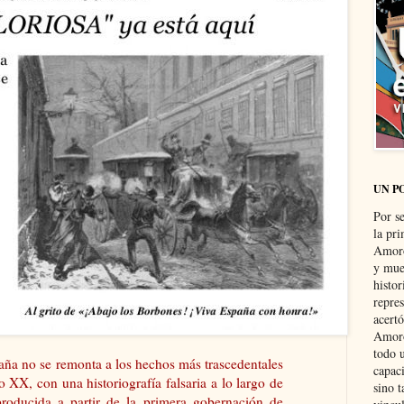
UN P
Por s
la pri
Amoró
y muer
histo
repre
acertó
Amoró
todo u
aña no se remonta a los hechos más trascedentales
capaci
o XX, con una historiografía falsaria a lo largo de
sino t
eproducida a partir de la primera gobernación de