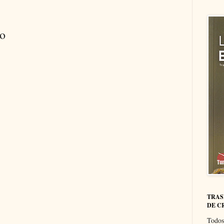
io
TRAS
DE C
Todos