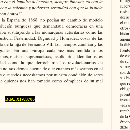
refugi
o con el impulso del encono, siempre funesto; no con la
superv
no con la solemne y poderosa serenidad con que la justicia
resist
con honra!”.
decis
de la España de 1868, no pedían un cambio de modelo
el mu
evolución burguesa que demandaba democracia en una
otros 
aba sustituyendo a las monarquías autoritarias como las
histo
usticia, Fraternidad, Dignidad y Honradez, cosas de las
anóni
do de la hija de Fernando VII. Los tiempos cambian y las
la diá
fronte
 iguales. En una Europa cada vez más rendida a los
de eso
os, racistas, supremacistas, insolidarios, identitarios, es
de su 
idad como la que derrocharon los revolucionarios de
su tra
ue no nos demos cuenta de que cuantos más seamos en el
son d
 que todos necesitamos por nuestra condición de seres
sus bi
de quienes nos han tomado como cómplices de su mal
que r
obliga
juvent
DdA, XIV/3706
insta
vida e
repub
de la 
éxodo
2026