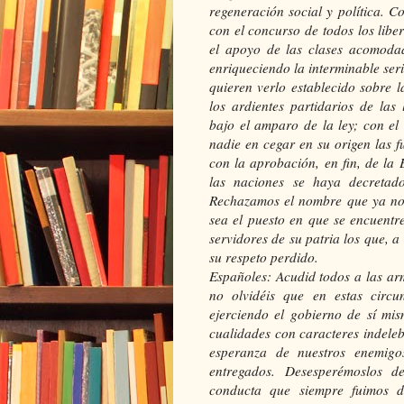
regeneración social y política. 
con el concurso de todos los lib
el apoyo de las clases acomodad
enriqueciendo la interminable seri
quieren verlo establecido sobre 
los ardientes partidarios de las
bajo el amparo de la ley; con el 
nadie en cegar en su origen las f
con la aprobación, en fin, de la
las naciones se haya decretad
Rechazamos el nombre que ya nos
sea el puesto en que se encuentren
servidores de su patria los que, a
su respeto perdido.
Españoles: Acudid todos a las ar
no olvidéis que en estas circu
ejerciendo el gobierno de sí mism
cualidades con caracteres indeleb
esperanza de nuestros enemigo
entregados. Desesperémoslos d
conducta que siempre fuimos d