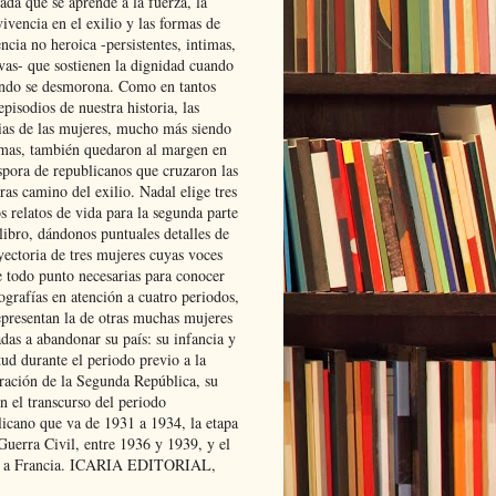
ada que se aprende a la fuerza, la
ivencia en el exilio y las formas de
encia no heroica -persistentes, intimas,
ivas- que sostienen la dignidad cuando
ndo se desmorona. Como en tantos
episodios de nuestra historia, las
rias de las mujeres, mucho más siendo
mas, también quedaron al margen en
spora de republicanos que cruzaron las
ras camino del exilio. Nadal elige tres
s relatos de vida para la segunda parte
libro, dándonos puntuales detalles de
yectoria de tres mujeres cuyas voces
e todo punto necesarias para conocer
ografías en atención a cuatro periodos,
epresentan la de otras muchas mujeres
das a abandonar su país: su infancia y
ud durante el periodo previo a la
uración de la Segunda República, su
n el transcurso del periodo
licano que va de 1931 a 1934, la etapa
Guerra Civil, entre 1936 y 1939, y el
 a Francia. ICARIA EDITORIAL,