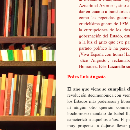
Aznarín el Azoroso-, sino a
dar en cuanto a transitorias
como las repetidas guerras
crudelísima guerra de 1936
la currupciones de los do
gobernación del Estado, es
a la luz el grito que este p
partido político le ha pare
¡Viva España con honra!
Lo
-dice Angosto-, r
eclamaba
Lazarillo
Honradez. Este
su
Pedro Luis Angosto
El año que viene se cumplirá el
revolución decimonónica con vien
los Estados más poderosos y libre
ni ningún otro querrán conmem
bochornoso mandato de Isabel II,
caracterizó a aquellos años. El 
muy propenso a dejarse llevar 