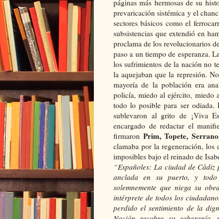
páginas más hermosas de su histor
prevaricación sistémica y el chan
sectores básicos como el ferrocar
subsistencias que extendió en ham
proclama de los revolucionarios de
paso a un tiempo de esperanza. L
los sufrimientos de la nación no 
la aquejaban que la represión. No
mayoría de la población era ana
policía, miedo al ejército, miedo 
todo lo posible para ser odiada.
sublevaron al grito de ¡Viva 
encargado de redactar el manifi
Prim, Topete, Serrano,
firmaron
clamaba por la regeneración, los d
imposibles bajo el reinado de Isab
“Españoles: La ciudad de Cádiz 
anclada en su puerto, y todo
solemnemente que niega su obed
intérprete de todos los ciudadano
perdido el sentimiento de la dig
Nación recobre su soberanía, 