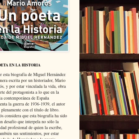
OETA EN LA HISTORIA
er esta biografía de Miguel Hernández
mera escrita por un historiador, Mario
s, y por estar vinculada la vida, obra
te del protagonista a lo que en la
ria contemporánea de España
senta la guerra de 1936-1939, el autor
 plenamente con el título de libro.
s considera que esta biografía ha sido
n desafío que interpela no sólo la
dad profesional de quien la escribe,
ambién sus sentimientos, por estar