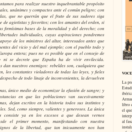
Contamos para realizar nuestro inquebrantable propósito
erales, unánimes y compactos ante el común peligro; con
as, que no querrán que el fruto de sus sudores siga
e de agiotistas y favoritos; con los amantes del orden, si
las firmísimas bases de la moralidad y del derecho; con
 libertades individuales, cuyas aspiraciones pondremos
apoyo de los ministros del altar, interesados antes que
uentes del vicio y del mal ejemplo; con el pueblo todo y
 Europa entera; pues no es posible que en el consejo de
o ni se decrete que España ha de vivir envilecida.
 dan nuestros enemigos: rebeldes son, cualquiera que
, los constantes violadores de todas las leyes, y fieles
VOCE
 despecho de todo linaje de inconvenientes, la devuelven
La pr
Estud
mas, único medio de economizar la efusión de sangre; y
ibéri
nstancias en que las poblaciones van sucesivamente
Arman
as, dejan escritos en la historia todos sus instintos y
libro
les. Sed, como siempre, valientes y generosos. La única
el qu
s consiste ya en los excesos a que desean vernos
interp
esde el primer momento, manifestando con nuestra
al fas
instal
ignos de la libertad, que tan inicuamente nos han