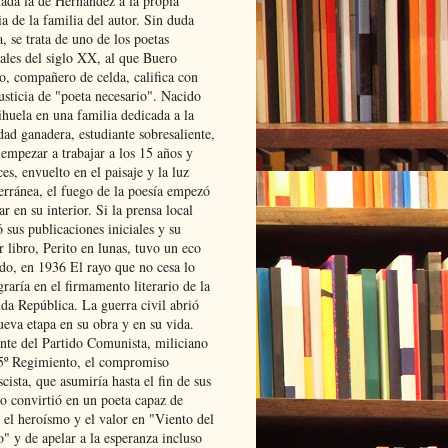
lada la de Hernández a la propia
ia de la familia del autor. Sin duda
, se trata de uno de los poetas
iales del siglo XX, al que Buero
o, compañero de celda, califica con
usticia de "poeta necesario". Nacido
ihuela en una familia dedicada a la
dad ganadera, estudiante sobresaliente,
 empezar a trabajar a los 15 años y
es, envuelto en el paisaje y la luz
erránea, el fuego de la poesía empezó
ar en su interior. Si la prensa local
 sus publicaciones iniciales y su
 libro, Perito en lunas, tuvo un eco
ado, en 1936 El rayo que no cesa lo
raría en el firmamento literario de la
da República. La guerra civil abrió
ueva etapa en su obra y en su vida.
ante del Partido Comunista, miliciano
 5º Regimiento, el compromiso
scista, que asumiría hasta el fin de sus
lo convirtió en un poeta capaz de
 el heroísmo y el valor en "Viento del
" y de apelar a la esperanza incluso