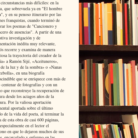
 circunstancias más difíciles: en la
ta, que sobrevuela ya en "El hombre
", y en su penoso itinerario por las
ones franquistas, cuando terminó de
rar los poemas de "Cancionero y
cero de ausencias". A partir de una
stiva investigación y de
entación inédita muy relevante,
s recorre y examina de manera
osa la trayectoria del creador de la
ía» a Ramón Sijé, «Aceituneros»,
 de la luz y de la sombra» o «Nanas
cebolla», en una biografía
scindible que se enriquece con más de
 centenar de fotografías y con un
go que reconstruye la recuperación de
ura desde los aciagos años de la
ura. Por la valiosa aportación
ental aportada sobre el último
o de la vida del poeta, al terminar la
a de esta obra de casi 600 páginas,
especialmente en el lector el
ono en que lo dejaron muchos de sus
s, encarcelado y enfermo en las