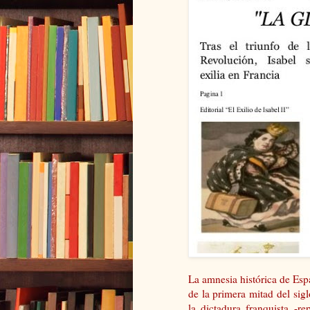
La amnesia histórica de Esp
de la primera mitad del sigl
la dictadura franquista -r