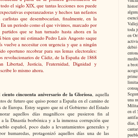
vincu
 todo el siglo XIX, que tantas lecciones nos puede
histor
 expectativas esperanzadoras y hechos tan nefastos
alguna
esenc
 carlistas que desembocarían, finalmente, en la
Vallej
. En un periodo como el que vivimos, marcado por
toda j
s partidos que se han turnado hasta ahora en la
en Or
tá bien que mi estimado Pedro Luis Angosto saque
activi
aís vuelve a necesitar con urgencia y que a ningún
debió
cido oportuno recobrar para sus lemas electorales:
entonc
s revolucionarios de Cádiz, de la España de 1868
medit
n Libertad, Justicia, Fraternidad, Dignidad y
a brot
scribe lo mismo ahora.
acogió
primer
limit
consag
Segun
 ciento cincuenta aniversario de la Gloriosa
, aquella
una n
tos de futuro que quiso poner a España en el camino de
Milit
s de Europa. Estoy seguro que ni el Gobierno del Estado
en el
orar aquellos días magníficos que pusieron fin al
antifa
 a la Dinastía borbónica y a la inmensa corrupción que
días, 
pueblo español, poco dado a levantamientos generales y
cantar
por humaredas, protagonizó aquellos días una de las
pueblo