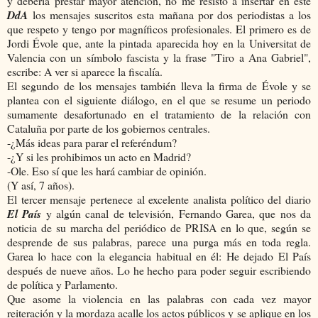
y debería prestar mayor atención, no me resisto a insertar en este
DdA
los mensajes suscritos esta mañana por dos periodistas a los
que respeto y tengo por magníficos profesionales. El primero es de
Jordi Évole que, ante la pintada aparecida hoy en la Universitat de
Valencia con un símbolo fascista y la frase "Tiro a Ana Gabriel",
escribe: A ver si aparece la fiscalía.
El segundo de los mensajes también lleva la firma de Évole y se
plantea con el siguiente diálogo, en el que se resume un periodo
sumamente desafortunado en el tratamiento de la relación con
Cataluña por parte de los gobiernos centrales.
-¿Más ideas para parar el referéndum?
-¿Y si les prohibimos un acto en Madrid?
-Ole. Eso sí que les hará cambiar de opinión.
(Y así, 7 años).
El tercer mensaje pertenece al excelente analista político del diario
El País
y algún canal de televisión, Fernando Garea, que nos da
noticia de su marcha del periódico de PRISA en lo que, según se
desprende de sus palabras, parece una purga más en toda regla.
Garea lo hace con la elegancia habitual en él: He dejado El País
después de nueve años. Lo he hecho para poder seguir escribiendo
de política y Parlamento.
Que asome la violencia en las palabras con cada vez mayor
reiteración y la mordaza acalle los actos públicos y se aplique en los