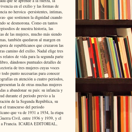
ada que se aprende a la fuerza, la
ivencia en el exilio y las formas de
encia no heroica -persistentes, intimas,
ivas- que sostienen la dignidad cuando
ndo se desmorona. Como en tantos
episodios de nuestra historia, las
rias de las mujeres, mucho más siendo
mas, también quedaron al margen en
spora de republicanos que cruzaron las
ras camino del exilio. Nadal elige tres
s relatos de vida para la segunda parte
libro, dándonos puntuales detalles de
yectoria de tres mujeres cuyas voces
e todo punto necesarias para conocer
ografías en atención a cuatro periodos,
epresentan la de otras muchas mujeres
das a abandonar su país: su infancia y
ud durante el periodo previo a la
uración de la Segunda República, su
n el transcurso del periodo
licano que va de 1931 a 1934, la etapa
Guerra Civil, entre 1936 y 1939, y el
 a Francia. ICARIA EDITORIAL,