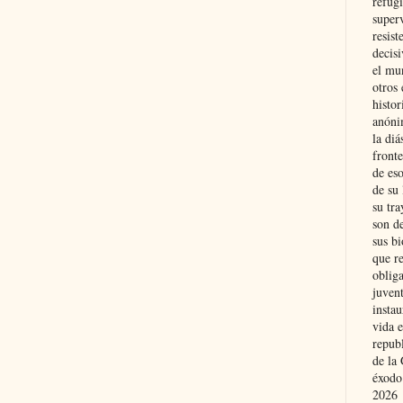
refugi
superv
resist
decis
el mu
otros 
histo
anóni
la diá
fronte
de eso
de su 
su tra
son d
sus bi
que r
obliga
juvent
insta
vida e
repub
de la 
éxodo
2026