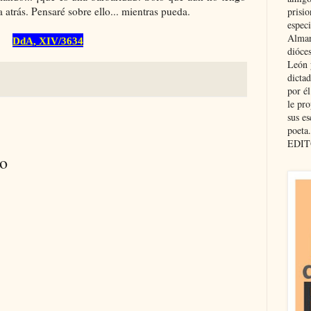
 atrás. Pensaré sobre ello... mientras pueda.
prisio
especi
Almar
DdA, XIV/3634
dióce
León 
dicta
por é
le pro
sus es
poeta.
EDIT
io