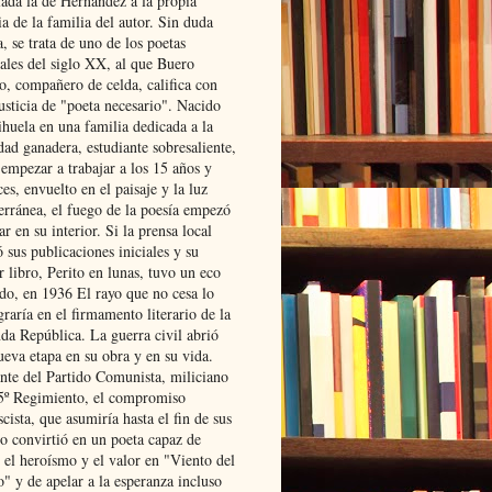
lada la de Hernández a la propia
ia de la familia del autor. Sin duda
, se trata de uno de los poetas
iales del siglo XX, al que Buero
o, compañero de celda, califica con
usticia de "poeta necesario". Nacido
ihuela en una familia dedicada a la
dad ganadera, estudiante sobresaliente,
 empezar a trabajar a los 15 años y
es, envuelto en el paisaje y la luz
erránea, el fuego de la poesía empezó
ar en su interior. Si la prensa local
 sus publicaciones iniciales y su
 libro, Perito en lunas, tuvo un eco
ado, en 1936 El rayo que no cesa lo
raría en el firmamento literario de la
da República. La guerra civil abrió
ueva etapa en su obra y en su vida.
ante del Partido Comunista, miliciano
 5º Regimiento, el compromiso
scista, que asumiría hasta el fin de sus
lo convirtió en un poeta capaz de
 el heroísmo y el valor en "Viento del
" y de apelar a la esperanza incluso