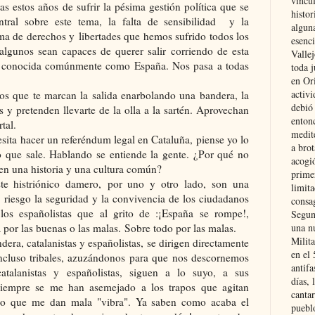
vincu
s estos años de sufrir la pésima gestión política que se
histor
tral sobre este tema, la falta de sensibilidad y la
alguna
ma de derechos y libertades que hemos sufrido todos los
esenc
 algunos sean capaces de querer salir corriendo de esta
Vallej
al conocida comúnmente como España. Nos pasa a todas
toda j
en Or
activi
os que te marcan la salida enarbolando una bandera, la
debió
s y pretenden llevarte de la olla a la sartén. Aprovechan
entonc
tal.
medit
sita hacer un referéndum legal en Cataluña, piense yo lo
a brot
 que sale. Hablando se entiende la gente. ¿Por qué no
acogió
nen una historia y una cultura común?
primer
e histriónico damero, por uno y otro lado, son una
limit
iesgo la seguridad y la convivencia de los ciudadanos
consag
los españolistas que al grito de :¡España se rompe!,
Segun
por las buenas o las malas. Sobre todo por las malas.
una n
Milit
dera, catalanistas y españolistas, se dirigen directamente
en el
 incluso tribales, azuzándonos para que nos descornemos
antifa
catalanistas y españolistas, siguen a lo suyo, a sus
días, 
siempre se me han asemejado a los trapos que agitan
cantar
eso que me dan mala "vibra". Ya saben como acaba el
pueblo