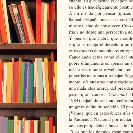
cuento: El que menea el capote se
(si ello es fisiológicamente posibl
A mí me da por pensar (quizás a
llamado España, necesita más diá
ni otros, sino de convencer. Cre
fría y no desde una perspectiva d
Y pienso que habrá que modifica
y que se recoja el derecho a un 
otros estados democráticos europeo
Cancelando actos como el del otr
pobre últimamente es apenas un 
más a ese mundo orwelliano en el
poner las neuronas a trabajar. Seg
mente, oír nuestras conversacion
una mala idea acerca del preside
paso que vamos,
Crimental (
1984) dejará de ser una ficción fu
un grave delito de sedición. El peo
¡Vamos! que en estos felices días 
la Audiencia Nacional por incita
con sus peripatéticos huesos de filó
Y es que los tiempos están cambi