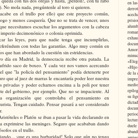
 queda con tus dos orejas y hasta, ¡perdón!, con tu rabo
en las
e). No mola nada, pregúntenle al toro si quieren.
derro
cabe en el trullo por ello) que este proyecto común,
acecha
logo y menos casquería. Que no se trata de vencer, unos
prisi
alumb
o que necesitamos escuchar los argumentos con la cabeza
roman
e imperio decimonónico o colonia oprimida.
exhau
r las leyes, para que nadie tenga que incumplirlas,
docum
referéndum con todas las garantías. Algo muy común en
Amoró
s que han abordado la cuestión sin estridencias.
minuci
o día en Madrid, la democracia recibe otra patada. La
«Eleg
sufrido saco de boxeo. Y cada vez nos vamos acercando
«Hijo
 que "la policía del pensamiento" podía detenerte por
de la 
uro que al juez de marras le encantaría poder leer nuestra
impre
es privadas y poder echarnos encima a la poli por tener
medio
epílo
nte del gobierno, por ejemplo. Que no se impaciente. Al
su fig
la organización que controlaba el pensamiento en
dictad
turista. Tengan cuidado. Pensar pasará a ser considerado
docum
r.
period
Aristóteles o Platón se iban a pasar la vida declarando en
lectur
r a exprimirse las meninges. Seguro que acababan dando
duele 
sofos en el trullo.
aband
ando... ¡que es una barbaridad! Solo que aún no tengo
amigo