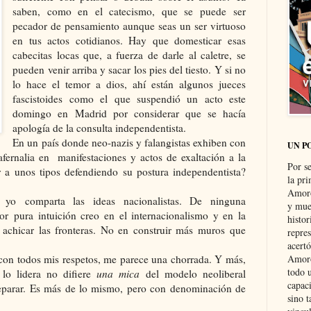
saben, como en el catecismo, que se puede ser
pecador de pensamiento aunque seas un ser virtuoso
en tus actos cotidianos. Hay que domesticar esas
cabecitas locas que, a fuerza de darle al caletre, se
pueden venir arriba y sacar los pies del tiesto. Y si no
lo hace el temor a dios, ahí están algunos jueces
fascistoides como el que suspendió un acto este
domingo en Madrid por considerar que se hacía
apología de la consulta independentista.
En un país donde neo-nazis y falangistas exhiben con
UN P
afernalia en manifestaciones y actos de exaltación a la
Por s
ar a unos tipos defendiendo su postura independentista?
la pri
Amoró
yo comparta las ideas nacionalistas. De ninguna
y muer
or pura intuición creo en el internacionalismo y en la
histo
n achicar las fronteras. No en construir más muros que
repre
acertó
con todos mis respetos, me parece una chorrada. Y más,
Amoró
todo u
 lo lidera no difiere
una mica
del modelo neoliberal
capaci
separar. Es más de lo mismo, pero con denominación de
sino t