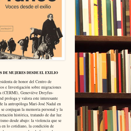
S DE MUJERES DESDE EL EXILIO
esidenta de honor del Centro de
ios e Investigación sobre migraciones
ca (CERMI), Geneviève Dreyfus-
d prologa y valora este interesante
 de la antropóloga Mari-José Nadal en
e se conjugan la memoria personal y la
retación histórica, tratando de dar luz
cismo desde abajo: la violencia que se
a en lo cotidiano, la condición de