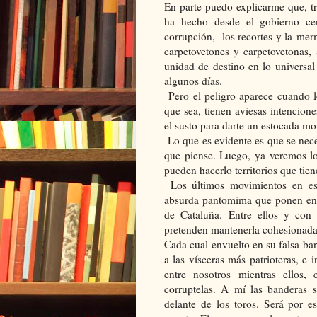
En parte puedo explicarme que, tra
ha hecho desde el gobierno cen
corrupción, los recortes y la mer
carpetovetones y carpetovetonas,
unidad de destino en lo univers
algunos días.
Pero el peligro aparece cuando l
que sea, tienen aviesas intencione
el susto para darte un estocada mor
Lo que es evidente es que se nece
que piense. Luego, ya veremos lo
pueden hacerlo territorios que tie
Los últimos movimientos en est
absurda pantomima que ponen en r
de Cataluña. Entre ellos y con 
pretenden mantenerla cohesionada 
Cada cual envuelto en su falsa ban
a las vísceras más patrioteras, e
entre nosotros mientras ellos, 
corruptelas. A mí las banderas 
delante de los toros. Será por 