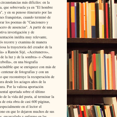
 circunstancias más difíciles: en la
ta, que sobrevuela ya en "El hombre
", y en su penoso itinerario por las
ones franquistas, cuando terminó de
rar los poemas de "Cancionero y
cero de ausencias". A partir de una
stiva investigación y de
entación inédita muy relevante,
s recorre y examina de manera
osa la trayectoria del creador de la
ía» a Ramón Sijé, «Aceituneros»,
 de la luz y de la sombra» o «Nanas
cebolla», en una biografía
scindible que se enriquece con más de
 centenar de fotografías y con un
go que reconstruye la recuperación de
ura desde los aciagos años de la
ura. Por la valiosa aportación
ental aportada sobre el último
o de la vida del poeta, al terminar la
a de esta obra de casi 600 páginas,
especialmente en el lector el
ono en que lo dejaron muchos de sus
s, encarcelado y enfermo en las