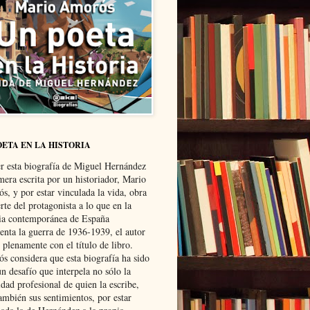
OETA EN LA HISTORIA
er esta biografía de Miguel Hernández
mera escrita por un historiador, Mario
s, y por estar vinculada la vida, obra
te del protagonista a lo que en la
ria contemporánea de España
senta la guerra de 1936-1939, el autor
 plenamente con el título de libro.
s considera que esta biografía ha sido
n desafío que interpela no sólo la
dad profesional de quien la escribe,
ambién sus sentimientos, por estar