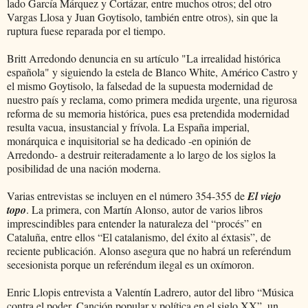
lado García Márquez y Cortázar, entre muchos otros; del otro
Vargas Llosa y Juan Goytisolo, también entre otros), sin que la
ruptura fuese reparada por el tiempo.
Britt Arredondo denuncia en su artículo "La irrealidad histórica
española" y siguiendo la estela de Blanco White, Américo Castro y
el mismo Goytisolo, la falsedad de la supuesta modernidad de
nuestro país y reclama, como primera medida urgente, una rigurosa
reforma de su memoria histórica, pues esa pretendida modernidad
resulta vacua, insustancial y frívola. La España imperial,
monárquica e inquisitorial se ha dedicado -en opinión de
Arredondo- a destruir reiteradamente a lo largo de los siglos la
posibilidad de una nación moderna.
Varias entrevistas se incluyen en el número 354-355 de
El viejo
topo
. La primera, con Martín Alonso, autor de varios libros
imprescindibles para entender la naturaleza del “procés” en
Cataluña, entre ellos “El catalanismo, del éxito al éxtasis”, de
reciente publicación. Alonso asegura que no habrá un referéndum
secesionista porque un referéndum ilegal es un oxímoron.
Enric Llopis entrevista a Valentín Ladrero, autor del libro “Música
contra el poder. Canción popular y política en el siglo XX”, un