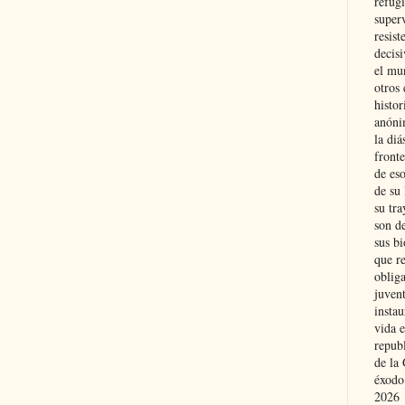
refugi
superv
resist
decis
el mu
otros 
histo
anóni
la diá
fronte
de eso
de su 
su tra
son d
sus bi
que r
obliga
juvent
insta
vida e
repub
de la 
éxodo
2026