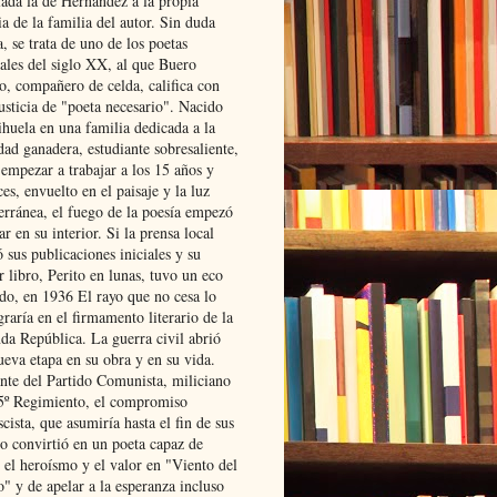
lada la de Hernández a la propia
ia de la familia del autor. Sin duda
, se trata de uno de los poetas
iales del siglo XX, al que Buero
o, compañero de celda, califica con
usticia de "poeta necesario". Nacido
ihuela en una familia dedicada a la
dad ganadera, estudiante sobresaliente,
 empezar a trabajar a los 15 años y
es, envuelto en el paisaje y la luz
erránea, el fuego de la poesía empezó
ar en su interior. Si la prensa local
 sus publicaciones iniciales y su
 libro, Perito en lunas, tuvo un eco
ado, en 1936 El rayo que no cesa lo
raría en el firmamento literario de la
da República. La guerra civil abrió
ueva etapa en su obra y en su vida.
ante del Partido Comunista, miliciano
 5º Regimiento, el compromiso
scista, que asumiría hasta el fin de sus
lo convirtió en un poeta capaz de
 el heroísmo y el valor en "Viento del
" y de apelar a la esperanza incluso