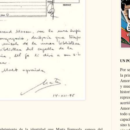
UN P
Por s
la pri
Amoró
y muer
histo
repre
acertó
Amoró
todo u
capaci
sino t
ubrimiento de la identidad que Marta Ferrusola, esposa del