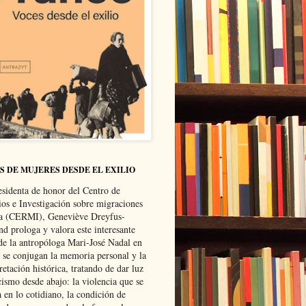
S DE MUJERES DESDE EL EXILIO
esidenta de honor del Centro de
ios e Investigación sobre migraciones
ca (CERMI), Geneviève Dreyfus-
d prologa y valora este interesante
 de la antropóloga Mari-José Nadal en
e se conjugan la memoria personal y la
retación histórica, tratando de dar luz
cismo desde abajo: la violencia que se
a en lo cotidiano, la condición de