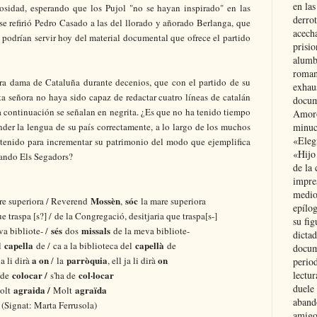
en las
iosidad, esperando que los Pujol "no se hayan inspirado" en las
derro
e refirió Pedro Casado a las del llorado y añorado Berlanga, que
acecha
podrían servir hoy del material documental que ofrece el partido
prisi
alumb
roman
era dama de Cataluña durante decenios, que con el partido de su
exhau
a señora no haya sido capaz de redactar cuatro líneas de catalán
docum
 a continuación se señalan en negrita. ¿Es que no ha tenido tiempo
Amoró
nder la lengua de su país correctamente, a lo largo de los muchos
minuci
«Eleg
 tenido para incrementar su patrimonio del modo que ejemplifica
«Hijo
uando Els Segadors?
de la 
impre
medio
Mossèn
sóc
re superiora / Reverend
,
la mare superiora
epílo
e traspa [s?] / de la Congregació, desitjaria que traspa[s-]
su fig
sés
missals
a bibliote- /
dos
de la meva bibliote-
dictad
capella
capellà
el
de / ca a la biblioteca del
de
docum
a on
parròquia
on
 ja li dirà
/ la
, ell ja li dirà
period
colocar /
col·locar
lectur
 de
s'ha de
duele 
agraida /
agraïda
olt
Molt
aband
(Signat: Marta Ferrusola)
amigo