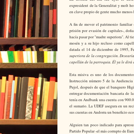
expresident de la Generalitat y molt ho
en clave propio de gente mucho menos
A fin de mover el patrimonio familiar 
prisión por evasión de capitales-, doñ
hacía pasar por "madre superiora". Al ti
mosén y a su hijo recluso como capellá
datada el 14 de diciembre de 1995, F
superiora de la congregación. Desearía 
capellán de la parroquia. Él ya le dir
Esta misiva es uno de los documentos
Instrucción número 5 de la Audiencia 
Pujol, después de que el banquero Higi
entregar documentación bancaria de la
tenía en Andbank una cuenta con 900.0
el sumario. La UDEF asegura en un reci
sus cuentas en Andorra un beneficio ec
Alguien tan poco indicado para apresur
Partido Popular -el más corrupto de Eur