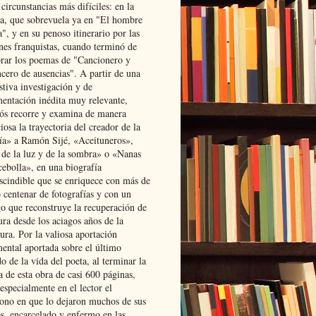
 circunstancias más difíciles: en la
ta, que sobrevuela ya en "El hombre
", y en su penoso itinerario por las
ones franquistas, cuando terminó de
rar los poemas de "Cancionero y
cero de ausencias". A partir de una
stiva investigación y de
entación inédita muy relevante,
s recorre y examina de manera
osa la trayectoria del creador de la
ía» a Ramón Sijé, «Aceituneros»,
 de la luz y de la sombra» o «Nanas
cebolla», en una biografía
scindible que se enriquece con más de
 centenar de fotografías y con un
go que reconstruye la recuperación de
ura desde los aciagos años de la
ura. Por la valiosa aportación
ental aportada sobre el último
o de la vida del poeta, al terminar la
a de esta obra de casi 600 páginas,
especialmente en el lector el
ono en que lo dejaron muchos de sus
s, encarcelado y enfermo en las