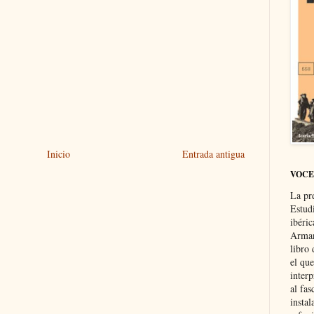
Inicio
Entrada antigua
VOCE
La pr
Estud
ibéri
Arman
libro
el qu
interp
al fas
instal