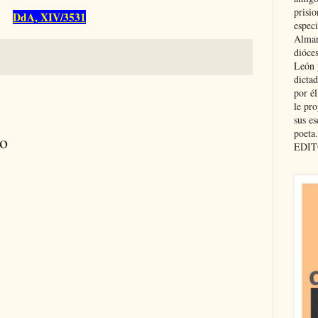
prisio
DdA, XIV/3531
especi
Almar
dióce
León 
dicta
por é
le pro
sus es
poeta.
io
EDIT