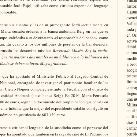
vincu
norable Jordi Pujol, utilizaba como virtuosa experta del lenguaje
histor
alguna
 honorable.
esenc
Vallej
entre sus cuentas y las de su primogénito Jordi -actualmente en
toda j
a Marta cursaba órdenes a la banca andorrana Reig en las que se
en Or
empo, calificaba a su destinatario -el responsable del banco- como
activi
n. En cuanto a los dos millones de pesetas de la transferencia,
debió
errusola los denomina misales:
Reverendo Mosén. Soy la madre
entonc
que traspasaras dos misales de mi biblioteca a la biblioteca del
medit
á dónde se deben colocar. Muy agradecida
.
a brot
acogió
primer
 que ha aportado el Ministerio Público al Juzgado Central de
limit
Nacional, encargado de investigar el patrimonio familiar de los
consag
ni Cierco Noguer compareciese ante la Fiscalía con el objeto de
Segun
 entidad Andbank (antes banca Reig). En 2010, Marta Ferrusola
una n
00 de euros, según un documento del propio banco que consta en
Milit
ente informe que la mujer del expresidente catalán consiguió en
en el
onómico no justificado de 683.139 euros.
antifa
días, 
arse a criticar el lenguaje de la susodicha como el portavoz del
cantar
pueblo
opa- ha apuntado que también en la saga de cine de El Padrino los