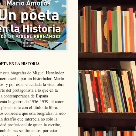
OETA EN LA HISTORIA
er esta biografía de Miguel Hernández
mera escrita por un historiador, Mario
s, y por estar vinculada la vida, obra
te del protagonista a lo que en la
ria contemporánea de España
senta la guerra de 1936-1939, el autor
 plenamente con el título de libro.
s considera que esta biografía ha sido
n desafío que interpela no sólo la
dad profesional de quien la escribe,
ambién sus sentimientos, por estar