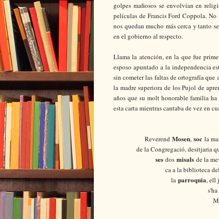
golpes mafiosos se envolvían en relig
películas de Francis Ford Coppola. No s
nos quedan mucho más cerca y tanto se 
en el gobierno al respecto.
Llama la atención, en la que fue prim
esposo apuntado a la independencia est
sin cometer las faltas de ortografía que
la madre superiora de los Pujol de apre
años que su molt honorable familia ha
esta carta mientras cantaba de vez en c
Mosen
soc
Reverend
,
la ma
de la Congregació, desitjaria qu
ses
misals
dos
de la mev
ca a la biblioteca d
parroquia
la
, ell
s'ha
M