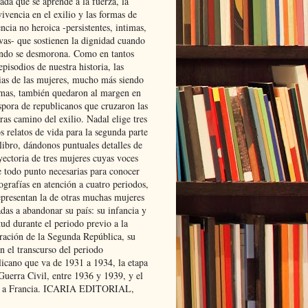
ada que se aprende a la fuerza, la
ivencia en el exilio y las formas de
encia no heroica -persistentes, intimas,
ivas- que sostienen la dignidad cuando
ndo se desmorona. Como en tantos
episodios de nuestra historia, las
rias de las mujeres, mucho más siendo
mas, también quedaron al margen en
spora de republicanos que cruzaron las
ras camino del exilio. Nadal elige tres
s relatos de vida para la segunda parte
libro, dándonos puntuales detalles de
yectoria de tres mujeres cuyas voces
e todo punto necesarias para conocer
ografías en atención a cuatro periodos,
epresentan la de otras muchas mujeres
das a abandonar su país: su infancia y
ud durante el periodo previo a la
uración de la Segunda República, su
n el transcurso del periodo
licano que va de 1931 a 1934, la etapa
Guerra Civil, entre 1936 y 1939, y el
 a Francia. ICARIA EDITORIAL,