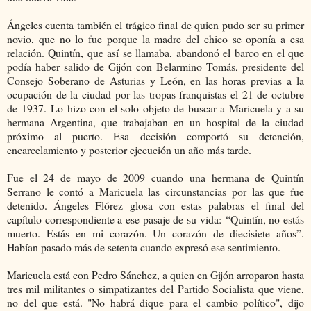
Ángeles cuenta también el trágico final de quien pudo ser su primer
novio, que no lo fue porque la madre del chico se oponía a esa
relación. Quintín, que así se llamaba, abandonó el barco en el que
podía haber salido de Gijón con Belarmino Tomás, presidente del
Consejo Soberano de Asturias y León, en las horas previas a la
ocupación de la ciudad por las tropas franquistas el 21 de octubre
de 1937. Lo hizo con el solo objeto de buscar a Maricuela y a su
hermana Argentina, que trabajaban en un hospital de la ciudad
próximo al puerto. Esa decisión comportó su detención,
encarcelamiento y posterior ejecución un año más tarde.
Fue el 24 de mayo de 2009 cuando una hermana de Quintín
Serrano le contó a Maricuela las circunstancias por las que fue
detenido. Ángeles Flórez glosa con estas palabras el final del
capítulo correspondiente a ese pasaje de su vida: “Quintín, no estás
muerto. Estás en mi corazón. Un corazón de diecisiete años”.
Habían pasado más de setenta cuando expresó ese sentimiento.
Maricuela está con Pedro Sánchez, a quien en Gijón arroparon hasta
tres mil militantes o simpatizantes del Partido Socialista que viene,
no del que está. "No habrá dique para el cambio político",
dijo