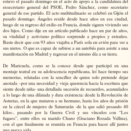
estuvo el pasado domingo en el acto de apoyo a la candidatura del
exsecretario general del PSOE, Pedro Sánchez, como secretario
general de ese partido. El acto multitudinario se celebró en Gijón el
pasado doming
o.
Ángeles reside desde hace años en esa ciudad,
luego de su regreso del exilio en Francia, donde siguen viviendo sus
dos hijos. Como dije en un artículo publicado hace un par de años,
su
vitalidad y activismo político sorprende a propios y extraños.
Baste decir que con 93 años viajaba a París sola en avión para ver a
sus nietos. O que es capaz de subirse a un autobús para asistir a una
manifestación en Madrid y regresar en el mismo día a su tierra.
De Maricuela, como se la conoce desde que participó en una
montaje teatral en su adolescencia republicana,
leí hace tiempo
sus
memorias, relatadas con la sencillez de quien solo pretende dejar
anotada –por una necesidad y vieja querencia hacia la escritura que
siente desde niña- una detallada sucesión de recuerdos, acumulados
a lo largo de una dilatada y dura existencia: desde la Revolución de
Asturias, en la que mataron a su hermano, hasta los años de prisión
en la cárcel de mujeres de Saturrarán -de la que salió pesando 40
kilos-, pasando por la Guerra Civil y sus vínculos con “Los
fugaos”, entre ellos su marido Chano (Graciano Rozada Vallina),
con el que finalmente se reuniría en Francia para hacer allí juntos
una nueva vida.