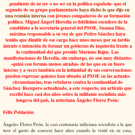
pendiente de su ser o no ser en la política española- que el
segundo d
e su grupo parlamentario
haya di
cho lo que dijo en
una reunión interna
con jóvenes compañeros de su formación
política. Miguel Ángerl Heredia es fidélisimo escudero de
la
candidata a la secretaría general del PSOE, Susana Díaz,
máxima responsable a su vez de que Pedro Sánchez haya
tenido que dimitir de ese cargo hace unos meses por su tardío
intento
o intención de formar un gobierno de izquierda frente a
la continuidad
del que preside Mariano Rajoy. Las
manifestaci
ones de Heredia, sin embargo, no son muy distantes
-quizá con formas
menos airadas
- de
las que en su fuero
interno y a veces también en la intimidad de sus conversaciones
p
ueden expresar quienes han situado al PSOE en la
s actuales
circ
unstancias, tras rebelarse contra la continuidad de
Sánchez. Recupero actualizado, a este respecto, un artículo que
escribí
hace casi dos años sobre la militante socialista más
longeva del país, la asturiana Ángeles Florez Peón:
Félix Población
Ángeles Florez Peón, la casi centenaria miliciana socialista a la que
tuve el gusto de conocer hace años cuando la visité en su casa,