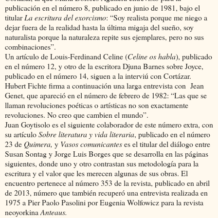
publicación en el número 8, publicado en junio de 1981, bajo el
titular
La escritura del exorcismo
: “Soy realista porque me niego a
dejar fuera de la realidad hasta la última migaja del sueño, soy
naturalista porque la naturaleza repite sus ejemplares, pero no sus
combinaciones”.
Un artículo de Louis-Ferdinand Celine (
Celine os habla
), publicado
en el número 12, y otro de la escritora Djuna Barnes sobre Joyce,
publicado en el número 14, siguen a la interviú con Cortázar.
Hubert Fichte firma a continuación una larga entrevista con
Jean
Genet, que apareció en el número de febrero de 1982: “Las que se
llaman revoluciones poéticas o artísticas no son exactamente
revoluciones. No creo que cambien el mundo”.
Juan Goytisolo es el siguiente colaborador de este número extra, con
su artículo
Sobre literatura y vida literaria
, publicado en el número
23 de
Quimera,
y
Vasos comunicantes
es el titular del diálogo entre
Susan Sontag y Jorge Luis Borges que se desarrolla en las páginas
siguientes, donde uno y otro contrastan sus metodología para la
escritura y el valor que les merecen algunas de sus obras. El
encuentro pertenece al número 353 de la revista, publicado en abril
de 2013, número que también recuperó una entrevista realizada en
1975 a Pier Paolo Pasolini por Eugenia Wolfowicz para la revista
neoyorkina
Anteaus.