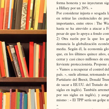
forma honesta y no inyectaran sign
a Hillary por un 20%. »
Por considerar injusta o sesgada 
en retirar las credenciales de p
importantes, entre otros : The W
hasta se ha atrevido a atacar a 
pesar de que lo apoya a fondo como
2) Otra razón por la que los 
denuncia la globalización econó
media. Según él, la economía glo
que, en los últimos quince años,
cerrar y casi cinco millones de em
ferviente proteccionista. Propone 
« Vamos a recuperar el control de
país. », suele afirmar, retomando
Partidario del Brexit, Donald Tru
de sacar a EE.UU. del Tratado d
siglas en inglés). También arrem
por sus siglas en inglés), y aseg
mismo : « El TPP sería un golpe m
»