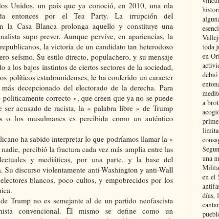
vincu
os Unidos, un país que ya conoció, en 2010, una ola
histor
nada entonces por el Tea Party. La irrupción del
alguna
n la Casa Blanca prolonga aquello y constituye una
esenc
nalista supo prever. Aunque pervive, en apariencias, la
Vallej
 republicanos, la victoria de un candidato tan heterodoxo
toda j
en Or
ro seísmo. Su estilo directo, populachero, y su mensaje
activi
 a los bajos instintos de ciertos sectores de la sociedad,
debió
los políticos estadounidenses, le ha conferido un caracter
entonc
r más decepcionado del electorado de la derecha. Para
medit
« politicamente correcto », que creen que ya no se puede
a brot
e ser acusado de racista, la « palabra libre » de Trump
acogió
tes o los musulmanes es percibida como un auténtico
primer
limit
licano ha sabido interpretar lo que podríamos llamar la «
consag
 nadie, percibió la fractura cada vez más amplia entre las
Segun
una n
telectuales y mediáticas, por una parte, y la base del
Milit
a. Su discurso violentamente anti-Washington y anti-Wall
en el
s electores blancos, poco cultos, y empobrecidos por los
antifa
ica.
días, 
de Trump no es semejante al de un partido neofascista
cantar
hista convencional. Él mismo se define como un
pueblo