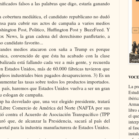
ificados falsos a las palabras que digo, estaría ganando
la cobertura mediática, el candidato republicano no dudó
rensa para cubrir sus actos de campaña a varios medios
ashington Post, Politico, Huffington Post y BuzzFeed. Y
Fox News, la gran cadena del derechismo panfletario, a
 candidato favorito...
grandes medios atacaron con saña a Trump es porque
mica, convencido de que ésta ha acabado con la clase
balizada está fallando cada vez a más gente, y recuerda
 en Estados Unidos, más de 60.000 fábricas tuvieron que
pleos industriales bien pagados desaparecieron. 3) Es un
VOCE
aumentar las tasas sobre todos los productos importados.
La pr
l país, haremos que Estados Unidos vuelva a ser un gran
Estud
 su eslogan de campaña.
ibéri
mp ha desvelado que, una vez elegido presidente, tratará
Arman
e Libre Comercio de América del Norte (NAFTA por sus
libro
etió contra el Acuerdo de Asociación Transpacífico (TPP
el qu
uró que, de alcanzar la Presidencia, sacará al país del
interp
ortal para la industria manufacturera de Estados Unidos.
al fas
instal