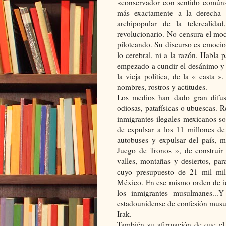
«conservador con sentido común» y
más exactamente a la derecha d
archipopular de la telerealid
revolucionario. No censura el mode
piloteando. Su discurso es emocion
lo cerebral, ni a la razón. Habla 
empezado a cundir el desánimo y e
la vieja política, de la « casta 
nombres, rostros y actitudes.
Los medios han dado gran difus
odiosas, patafísicas o ubuescas. 
inmigrantes ilegales mexicanos so
de expulsar a los 11 millones de
autobuses y expulsar del país, 
Juego de Tronos », de construir
valles, montañas y desiertos, pa
cuyo presupuesto de 21 mil mill
México. En ese mismo orden de id
los inmigrantes musulmanes...
estadounidense de confesión mus
Irak.
También su afirmación de que el