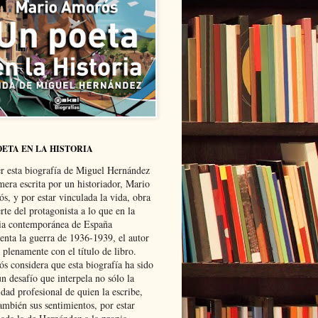
OETA EN LA HISTORIA
er esta biografía de Miguel Hernández
mera escrita por un historiador, Mario
s, y por estar vinculada la vida, obra
te del protagonista a lo que en la
ria contemporánea de España
senta la guerra de 1936-1939, el autor
 plenamente con el título de libro.
s considera que esta biografía ha sido
n desafío que interpela no sólo la
dad profesional de quien la escribe,
ambién sus sentimientos, por estar