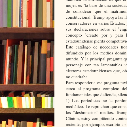
mujer, es "la base de una sociedad
de considerar que el matrimo
constitucional. Trump apoya las ll
conservadores en varios Estados, 
sus declaraciones sobre el "en
concepto "creado por y para l
estadounidense pierda competitivi
Este catálogo de necedades horr
difundido por los medios domina
mundo. Y la principal pregunta q
personaje con tan lamentables i
electores estadounidenses que, o
no cuadraba.
Para responder a esa pregunta tuv
cerca el programa completo del
fundamentales que defiende, silen
1) Los periodistas no le perdo
mediático. Le reprochan que cons
los “deshonestos” medios. Trump
Clinton, estoy compitiendo contr
reciente, por ejemplo, escribió :