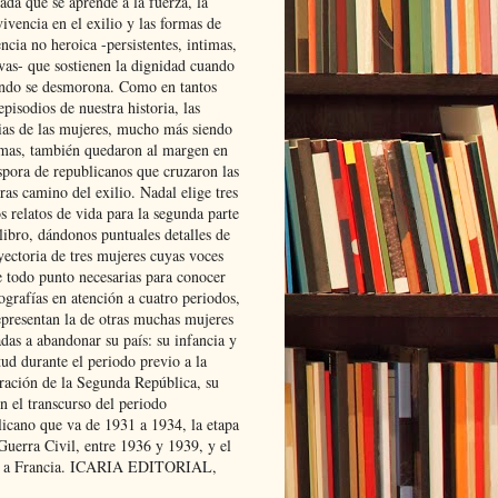
ada que se aprende a la fuerza, la
ivencia en el exilio y las formas de
encia no heroica -persistentes, intimas,
ivas- que sostienen la dignidad cuando
ndo se desmorona. Como en tantos
episodios de nuestra historia, las
rias de las mujeres, mucho más siendo
mas, también quedaron al margen en
spora de republicanos que cruzaron las
ras camino del exilio. Nadal elige tres
s relatos de vida para la segunda parte
libro, dándonos puntuales detalles de
yectoria de tres mujeres cuyas voces
e todo punto necesarias para conocer
ografías en atención a cuatro periodos,
epresentan la de otras muchas mujeres
das a abandonar su país: su infancia y
ud durante el periodo previo a la
uración de la Segunda República, su
n el transcurso del periodo
licano que va de 1931 a 1934, la etapa
Guerra Civil, entre 1936 y 1939, y el
 a Francia. ICARIA EDITORIAL,