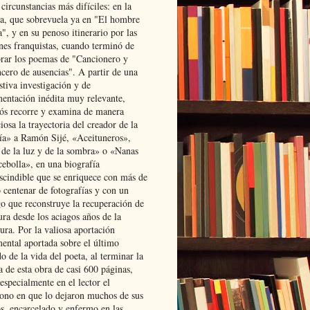
 circunstancias más difíciles: en la
ta, que sobrevuela ya en "El hombre
", y en su penoso itinerario por las
ones franquistas, cuando terminó de
rar los poemas de "Cancionero y
cero de ausencias". A partir de una
stiva investigación y de
entación inédita muy relevante,
s recorre y examina de manera
osa la trayectoria del creador de la
ía» a Ramón Sijé, «Aceituneros»,
 de la luz y de la sombra» o «Nanas
cebolla», en una biografía
scindible que se enriquece con más de
 centenar de fotografías y con un
go que reconstruye la recuperación de
ura desde los aciagos años de la
ura. Por la valiosa aportación
ental aportada sobre el último
o de la vida del poeta, al terminar la
a de esta obra de casi 600 páginas,
especialmente en el lector el
ono en que lo dejaron muchos de sus
s, encarcelado y enfermo en las