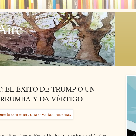
Aire
: EL ÉXITO DE TRUMP O UN
RRUMBA Y DA VÉRTIGO
l ‘Brexit’ en el Reino Unido, o la victoria del ‘no’ en