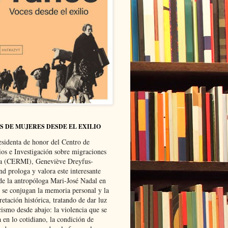
S DE MUJERES DESDE EL EXILIO
esidenta de honor del Centro de
ios e Investigación sobre migraciones
ca (CERMI), Geneviève Dreyfus-
d prologa y valora este interesante
 de la antropóloga Mari-José Nadal en
e se conjugan la memoria personal y la
retación histórica, tratando de dar luz
cismo desde abajo: la violencia que se
a en lo cotidiano, la condición de