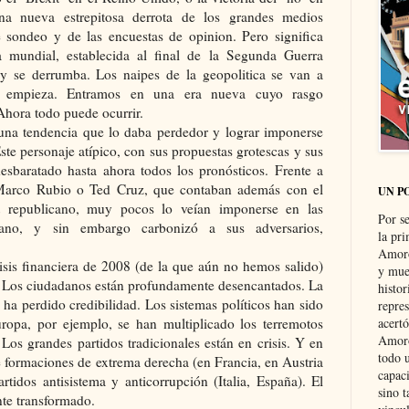
na nueva estrepitosa derrota de los grandes medios
e sondeo y de las encuestas de opinion. Pero significa
a mundial, establecida al final de la Segunda Guerra
 y se derrumba. Los naipes de la geopolitica se van a
da empieza. Entramos en una era nueva cuyo rasgo
Ahora todo puede ocurrir.
una tendencia que lo daba perdedor y lograr imponerse
Este personaje atípico, con sus propuestas grotescas y sus
desbaratado hasta ahora todos los pronósticos. Frente a
Marco Rubio o Ted Cruz, que contaban además con el
UN P
nt republicano, muy pocos lo veían imponerse en las
Por s
cano, y sin embargo carbonizó a sus adversarios,
la pri
Amoró
isis financiera de 2008 (de la que aún no hemos salido)
y muer
e. Los ciudadanos están profundamente desencantados. La
histo
a perdido credibilidad. Los sistemas políticos han sido
repre
uropa, por ejemplo, se han multiplicado los terremotos
acertó
Amoró
). Los grandes partidos tradicionales están en crisis. Y en
todo u
e formaciones de extrema derecha (en Francia, en Austria
capaci
rtidos antisistema y anticorrupción (Italia, España). El
sino t
nte transformado.