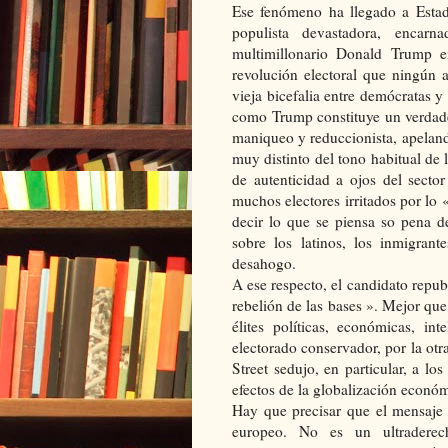
Ese fenómeno ha llegado a Estad
populista devastadora, encar
multimillonario Donald Trump e
revolución electoral que ningún a
vieja bicefalia entre demócratas y
como Trump constituye un verdade
maniqueo y reduccionista, apelando
muy distinto del tono habitual de 
de autenticidad a ojos del secto
muchos electores irritados por lo 
decir lo que se piensa so pena d
sobre los latinos, los inmigran
desahogo.
A ese respecto, el candidato repub
rebelión de las bases ». Mejor que
élites políticas, económicas, in
electorado conservador, por la otr
Street sedujo, en particular, a lo
efectos de la globalización económ
Hay que precisar que el mensaje 
europeo. No es un ultraderec