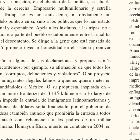
 su posición, en el abanico de la política, se situaría
en las
e la derecha. Empresario multimillonario y estrella
derro
ad, Trump no es un antisistema, ni obviamente un
acecha
prisi
lo político en sí, sino a los políticos que lo han estado
alumb
al y espontáneo. Apela a los instintos, a las tripas, no a
roman
para esa parte del pueblo estadounidense entre la cual ha
exhau
l descontento. Se dirige a la gente que está cansada de
docum
». Y promete inyectar honestidad en el sistema ; renovar
Amoró
minuci
ión a algunas de sus declaraciones y propuestas más
«Eleg
Recordemos, por ejemplo, su afirmación de que todos los
«Hijo
n "corruptos, delincuentes y violadores". O su proyecto
de la 
 inmigrantes ilegales latinos a quienes quiere meter en
impre
medio
mandándoles a México. O su propuesta, inspirada en «
epílo
 un muro fronterizo de 3.145 kilómetros a lo largo de
su fig
ra impedir la entrada de inmigrantes latinoamericanos y
dictad
ones de dólares sería financiado por el gobierno de
docum
eas : también anunció que prohibiría la entrada a todos
period
Y atacó con vehemencia a los padres de un militar
lectur
ulmana, Humayun Khan, muerto en combate en 2004, en
duele 
aband
 matrimonio tradicional, formado por un hombre y una
amigo