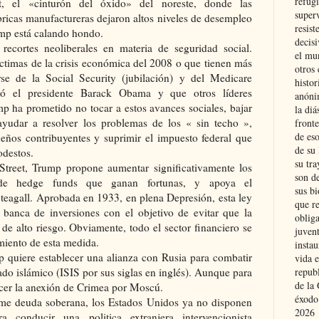
refugi
, el «cinturón del óxido» del noreste, donde las
superv
ábricas manufactureras dejaron altos niveles de desempleo
resist
ump está calando hondo.
decis
ecortes neoliberales en materia de seguridad social.
el mu
ctimas de la crisis económica del 2008 o que tienen más
otros 
rse de la Social Security (jubilación) y del Medicare
histo
lló el presidente Barack Obama y que otros líderes
anóni
p ha prometido no tocar a estos avances sociales, bajar
la diá
ayudar a resolver los problemas de los « sin techo »,
fronte
de eso
ueños contribuyentes y suprimir el impuesto federal que
de su 
odestos.
su tra
Street, Trump propone aumentar significativamente los
son d
 de hedge funds que ganan fortunas, y apoya el
sus bi
Steagall. Aprobada en 1933, en plena Depresión, esta ley
que r
a banca de inversiones con el objetivo de evitar que la
obliga
de alto riesgo. Obviamente, todo el sector financiero se
juvent
miento de esta medida.
insta
mp quiere establecer una alianza con Rusia para combatir
vida e
ado islámico (ISIS por sus siglas en inglés). Aunque para
repub
de la 
cer la anexión de Crimea por Moscú.
éxodo
me deuda soberana, los Estados Unidos ya no disponen
2026
a conducir una politica extranjera intervencionista