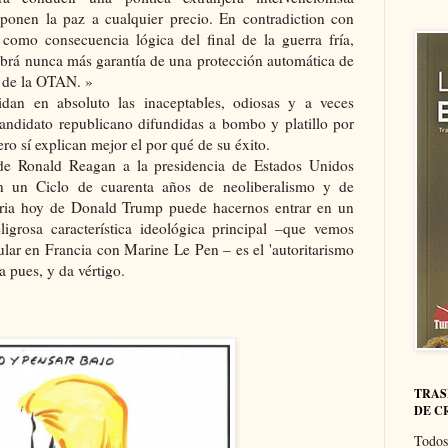
ponen la paz a cualquier precio. En contradiction con
 como consecuencia lógica del final de la guerra fría,
brá nunca más garantía de una protección automática de
s de la OTAN. »
idan en absoluto las inaceptables, odiosas y a veces
andidato republicano difundidas a bombo y platillo por
o sí explican mejor el por qué de su éxito.
 de Ronald Reagan a la presidencia de Estados Unidos
en un Ciclo de cuarenta años de neoliberalismo y de
toria hoy de Donald Trump puede hacernos entrar en un
igrosa característica ideológica principal –que vemos
cular en Francia con Marine Le Pen – es el 'autoritarismo
a pues, y da vértigo.
TRAS
DE C
Todos