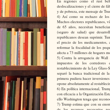
En regiones como el rust belt
deslocalizaciones y el cierre de f
y de pobreza, este mensaje de Tr
4) Así como su rechazo de los r
Muchos electores republicanos, ví
de 65 años, necesitan beneficia
(seguro de salud) que desarro
republicanos desean suprimir. Tum
el precio de los medicamentos, 
reformar la fiscalidad de los peq
afecta a 73 millones de hogares m
5) Contra la arrogancia de Wall 
impuestos de los corredores
restablecimiento de la Ley Glass-
separó la banca tradicional de l
primera pudiera hacer inversiones 
opone absolutamente al restableci
6) En política internacional, Tru
con eficacia a la Organización Est
ello Washington tenga que recono
7) Trump estima que con su enor
de los recursos necesarios par