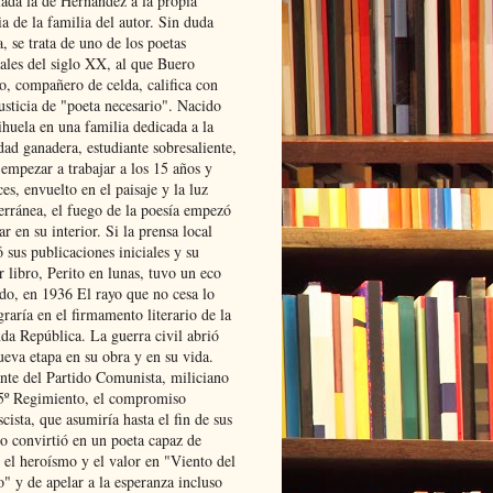
lada la de Hernández a la propia
ia de la familia del autor. Sin duda
, se trata de uno de los poetas
iales del siglo XX, al que Buero
o, compañero de celda, califica con
usticia de "poeta necesario". Nacido
ihuela en una familia dedicada a la
dad ganadera, estudiante sobresaliente,
 empezar a trabajar a los 15 años y
es, envuelto en el paisaje y la luz
erránea, el fuego de la poesía empezó
ar en su interior. Si la prensa local
 sus publicaciones iniciales y su
 libro, Perito en lunas, tuvo un eco
ado, en 1936 El rayo que no cesa lo
raría en el firmamento literario de la
da República. La guerra civil abrió
ueva etapa en su obra y en su vida.
ante del Partido Comunista, miliciano
 5º Regimiento, el compromiso
scista, que asumiría hasta el fin de sus
lo convirtió en un poeta capaz de
 el heroísmo y el valor en "Viento del
" y de apelar a la esperanza incluso