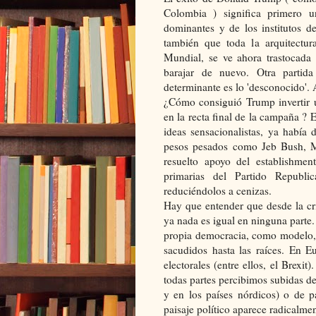
Colombia ) significa primero u
dominantes y de los institutos d
también que toda la arquitectur
Mundial, se ve ahora trastocada
barajar de nuevo. Otra parti
determinante es lo 'desconocido'. 
¿Cómo consiguió Trump invertir 
en la recta final de la campaña ? 
ideas sensacionalistas, ya había 
pesos pesados como Jeb Bush, 
resuelto apoyo del establishme
primarias del Partido Republi
reduciéndolos a cenizas.
Hay que entender que desde la cr
ya nada es igual en ninguna part
propia democracia, como modelo, h
sacudidos hasta las raíces. En E
electorales (entre ellos, el Brexit
todas partes percibimos subidas d
y en los países nórdicos) o de pa
paisaje político aparece radicalme