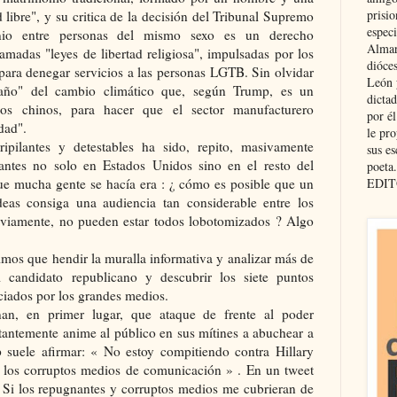
prisio
 libre", y su critica de la decisión del Tribunal Supremo
especi
nio entre personas del mismo sexo es un derecho
Almar
amadas "leyes de libertad religiosa", impulsadas por los
dióce
para denegar servicios a las personas LGTB. Sin olvidar
León 
gaño" del cambio climático que, según Trump, es un
dicta
os chinos, para hacer que el sector manufacturero
por é
dad".
le pro
ipilantes y detestables ha sido, repito, masivamente
sus es
ntes no solo en Estados Unidos sino en el resto del
poeta.
ue mucha gente se hacía era : ¿ cómo es posible que un
EDIT
deas consiga una audiencia tan considerable entre los
bviamente, no pueden estar todos lobotomizados ? Algo
imos que hendir la muralla informativa y analizar más de
 candidato republicano y descubrir los siete puntos
ciados por los grandes medios.
nan, en primer lugar, que ataque de frente al poder
tantemente anime al público en sus mítines a abuchear a
 suele afirmar: « No estoy compitiendo contra Hillary
a los corruptos medios de comunicación » . En un tweet
 « Si los repugnantes y corruptos medios me cubrieran de