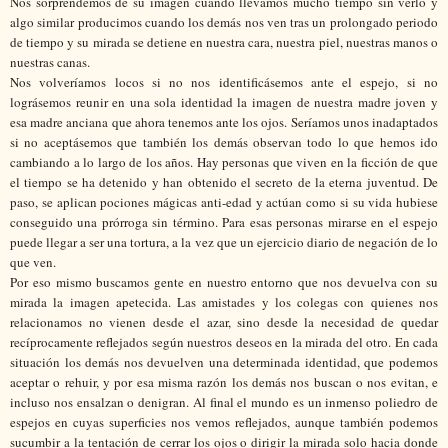
Nos sorprendemos de su imagen cuando llevamos mucho tiempo sin verlo y
algo similar producimos cuando los demás nos ven tras un prolongado periodo
de tiempo y su mirada se detiene en nuestra cara, nuestra piel, nuestras manos o
nuestras canas.
Nos volveríamos locos si no nos identificásemos ante el espejo, si no
lográsemos reunir en una sola identidad la imagen de nuestra madre joven y
esa madre anciana que ahora tenemos ante los ojos. Seríamos unos inadaptados
si no aceptásemos que también los demás observan todo lo que hemos ido
cambiando a lo largo de los años. Hay personas que viven en la ficción de que
el tiempo se ha detenido y han obtenido el secreto de la eterna juventud. De
paso, se aplican pociones mágicas anti-edad y actúan como si su vida hubiese
conseguido una prórroga sin término. Para esas personas mirarse en el espejo
puede llegar a ser una tortura, a la vez que un ejercicio diario de negación de lo
que ven.
Por eso mismo buscamos gente en nuestro entorno que nos devuelva con su
mirada la imagen apetecida. Las amistades y los colegas con quienes nos
relacionamos no vienen desde el azar, sino desde la necesidad de quedar
recíprocamente reflejados según nuestros deseos en la mirada del otro. En cada
situación los demás nos devuelven una determinada identidad, que podemos
aceptar o rehuir, y por esa misma razón los demás nos buscan o nos evitan, e
incluso nos ensalzan o denigran. Al final el mundo es un inmenso poliedro de
espejos en cuyas superficies nos vemos reflejados, aunque también podemos
sucumbir a la tentación de cerrar los ojos o dirigir la mirada solo hacia donde