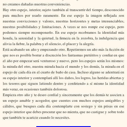
no creamos dañadas nuestras conveniencias.
Hay otro espejo, interior, sujeto también al transcurrir del tiempo, desconocido
para muchos por usarlo raramente. En ese espejo la imagen reflejada son
nuestras convicciones y valores, nuestras horizontes y metas irrenunciables,
nuestras posibilidades y limitaciones. A veces se nos rompe ese espejo, pero
podemos siempre recomponerlo. En ese espejo recobramos la identidad más
honda, la serenidad y la quietud, la firmeza en la zozobra, la indulgencia que
alivia la fiebre, la palabra y el silencio, el placer y la alegría.
Está acabando un año y empezando otro. Repetiremos un año más la ficción de
que nos es posible borrar a discreción los fantasmas pretéritos y confiar en que
el año por empezar será venturoso y nuevo, pero los espejos serán los mismos:
la mirada del otro, nuestra mirada hacia el mundo y los demás, la mirada en el
espejo de cada día en el cuarto de baño de casa. Incluso alguno se adentrará en
su espejo interior y contemplará allí los daños, los logros, las heridas abiertas y
los tesoros que siguen latiendo dentro y confiriendo a sí mismo la identidad
más veraz, en ocasiones también dolorosa.
Empieza otro año y te deseo cordial y sinceramente que los demás te asocien a
un espejo amable y acogedor, que cuentes con muchos espejos amigables y
cálidos, que busques cada día contemplarte con sosiego y sin prisas en ese
espejo interior que debes procurar que no mienta, que no castigue y sobre todo
que también te acaricie cuando lo necesites.