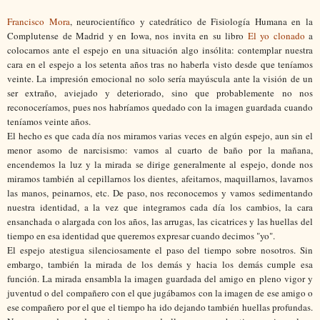
Francisco Mora
, neurocientífico y catedrático de Fisiología Humana en la
Complutense de Madrid y en Iowa, nos invita en su libro
El yo clonado
a
colocarnos ante el espejo en una situación algo insólita: contemplar nuestra
cara en el espejo a los setenta años tras no haberla visto desde que teníamos
veinte. La impresión emocional no solo sería mayúscula ante la visión de un
ser extraño, aviejado y deteriorado, sino que probablemente no nos
reconoceríamos, pues nos habríamos quedado con la imagen guardada cuando
teníamos veinte años.
El hecho es que cada día nos miramos varias veces en algún espejo, aun sin el
menor asomo de narcisismo: vamos al cuarto de baño por la mañana,
encendemos la luz y la mirada se dirige generalmente al espejo, donde nos
miramos también al cepillarnos los dientes, afeitarnos, maquillarnos, lavarnos
las manos, peinarnos, etc. De paso, nos reconocemos y vamos sedimentando
nuestra identidad, a la vez que integramos cada día los cambios, la cara
ensanchada o alargada con los años, las arrugas, las cicatrices y las huellas del
tiempo en esa identidad que queremos expresar cuando decimos "yo".
El espejo atestigua silenciosamente el paso del tiempo sobre nosotros. Sin
embargo, también la mirada de los demás y hacia los demás cumple esa
función. La mirada ensambla la imagen guardada del amigo en pleno vigor y
juventud o del compañero con el que jugábamos con la imagen de ese amigo o
ese compañero por el que el tiempo ha ido dejando también huellas profundas.