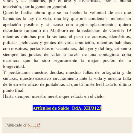
vinos y las palabras, por el arte y los artistas, por la buena
televisión, por la gente en general.
Querido Ladis: ahora que se ha hecho la voluntad de eso que
llamamos la ley de vida, una ley que nos condena a muerte sin
apelación posible y si acaso con algún aplazamiento, quiero
recordarte fumando un Marlboro en la redacción de Corrida 19
mientras mirabas por la ventana el paso de ociosos, efeméridos,
pufistas, pelmazos y gentes de varia condición, mientras hablabas
con nosotros, periodistas misacantanos, del ayer y del hoy, cribando
siempre tus juicios de valor a través de una contagiosa coña
marinera que ha sido seguramente la mejor poción de tu
longevidad.
Y perdónanos nuestras deudas, nuestras faltas de ortografía y de
sintaxis, nuestro excesivo envaramiento ante la vida y nuestra falta
de fe en este oficio de juntaletras al que tú fuiste fiel hasta tu último
punto final.
Hasta siempre, maestro nuestro que estarás en el cielo.
Artículos de Saldo DdA, XII/3123
Publicado el
6.11.15