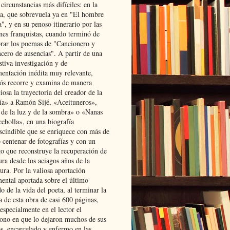
 circunstancias más difíciles: en la
ta, que sobrevuela ya en "El hombre
", y en su penoso itinerario por las
ones franquistas, cuando terminó de
rar los poemas de "Cancionero y
cero de ausencias". A partir de una
stiva investigación y de
entación inédita muy relevante,
s recorre y examina de manera
osa la trayectoria del creador de la
ía» a Ramón Sijé, «Aceituneros»,
 de la luz y de la sombra» o «Nanas
cebolla», en una biografía
scindible que se enriquece con más de
 centenar de fotografías y con un
go que reconstruye la recuperación de
ura desde los aciagos años de la
ura. Por la valiosa aportación
ental aportada sobre el último
o de la vida del poeta, al terminar la
a de esta obra de casi 600 páginas,
especialmente en el lector el
ono en que lo dejaron muchos de sus
s, encarcelado y enfermo en las