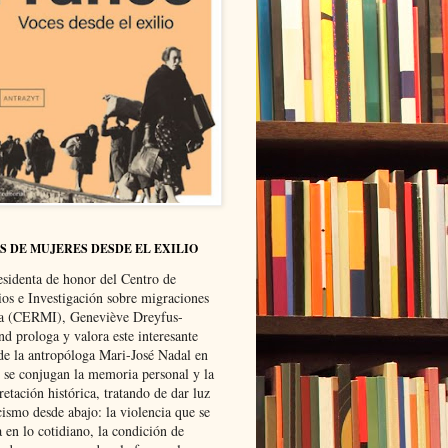
S DE MUJERES DESDE EL EXILIO
esidenta de honor del Centro de
ios e Investigación sobre migraciones
ca (CERMI), Geneviève Dreyfus-
d prologa y valora este interesante
 de la antropóloga Mari-José Nadal en
e se conjugan la memoria personal y la
retación histórica, tratando de dar luz
cismo desde abajo: la violencia que se
a en lo cotidiano, la condición de