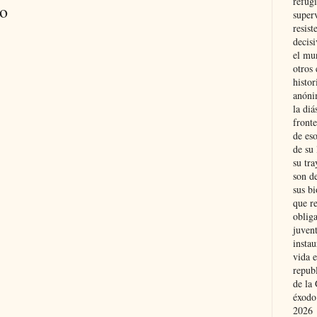
refugi
io
superv
resist
decis
el mu
otros 
histo
anóni
la diá
fronte
de eso
de su 
su tra
son d
sus bi
que r
obliga
juvent
insta
vida e
repub
de la 
éxodo
2026