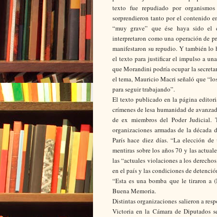
texto fue repudiado por organismos
sorprendieron tanto por el contenido en
“muy grave” que ése haya sido el edi
interpretaron como una operación de pr
manifestaron su repudio. Y también lo
el texto para justificar el impulso a un
que Morandini podría ocupar la secret
el tema, Mauricio Macri señaló que “los
para seguir trabajando”.
El texto publicado en la página editor
crímenes de lesa humanidad de avanzada
de ex miembros del Poder Judicial. 
organizaciones armadas de la década d
París hace diez días. “La elección d
mentiras sobre los años 70 y las actual
las “actuales violaciones a los derechos
en el país y las condiciones de detenció
“Esta es una bomba que le tiraron a (
Buena Memoria.
Distintas organizaciones salieron a resp
Victoria en la Cámara de Diputados se