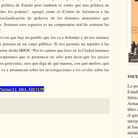
política de Estado pero también es cierto que una política de
dos los poderes”, agregó, como el (Centro de Asistencia a las
sclasificación de archivos de los distintos ministerios que
s. Sostener esos espacios es un compromiso real de sostener las
”.
er con que hay un pueblo que los va a defender y de eso estamos
 persona en un cargo público. Sí nos gustaría un repudio a las
ijeron desde HIJOS. “Por el camino que hizo en la Ciudad tenemos
o esperamos que se pronuncie no sólo para decir que los juicios
 los genocidas, sino que diga de qué manera, con qué medios, qué
va a pronunciar sobre las investigaciones a los civiles sobre las
VOCE
La pr
Página/12 DdA, XII/3138
Estud
ibéri
Arman
libro
el qu
interp
al fas
instal