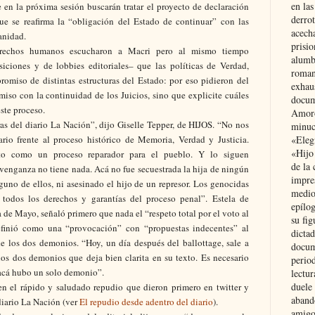
en las
 en la próxima sesión buscarán tratar el proyecto de declaración
derro
ue se reafirma la “obligación del Estado de continuar” con las
acecha
anidad.
prisi
erechos humanos escucharon a Macri pero al mismo tiempo
alumb
siciones y de lobbies editoriales– que las políticas de Verdad,
roman
omiso de distintas estructuras del Estado: por eso pidieron del
exhau
so con la continuidad de los Juicios, sino que explicite cuáles
docum
este proceso.
Amoró
s del diario La Nación”, dijo Giselle Tepper, de HIJOS. “No nos
minuci
ario frente al proceso histórico de Memoria, Verdad y Justicia.
«Eleg
«Hijo
to como un proceso reparador para el pueblo. Y lo siguen
de la 
enganza no tiene nada. Acá no fue secuestrada la hija de ningún
impre
guno de ellos, ni asesinado el hijo de un represor. Los genocidas
medio
 todos los derechos y garantías del proceso penal”. Estela de
epílo
 de Mayo, señaló primero que nada el “respeto total por el voto al
su fig
finió como una “provocación” con “propuestas indecentes” al
dictad
a de los dos demonios. “Hoy, un día después del ballottage, sale a
docum
 los dos demonios que deja bien clarita en su texto. Es necesario
period
 acá hubo un solo demonio”.
lectur
duele 
en el rápido y saludado repudio que dieron primero en twitter y
aband
diario La Nación (ver
El repudio desde adentro del diario
).
amigo