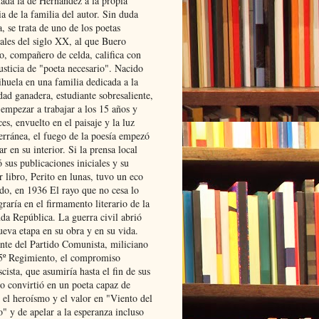
lada la de Hernández a la propia
ia de la familia del autor. Sin duda
, se trata de uno de los poetas
iales del siglo XX, al que Buero
o, compañero de celda, califica con
usticia de "poeta necesario". Nacido
ihuela en una familia dedicada a la
dad ganadera, estudiante sobresaliente,
 empezar a trabajar a los 15 años y
es, envuelto en el paisaje y la luz
erránea, el fuego de la poesía empezó
ar en su interior. Si la prensa local
 sus publicaciones iniciales y su
 libro, Perito en lunas, tuvo un eco
ado, en 1936 El rayo que no cesa lo
raría en el firmamento literario de la
da República. La guerra civil abrió
ueva etapa en su obra y en su vida.
ante del Partido Comunista, miliciano
 5º Regimiento, el compromiso
scista, que asumiría hasta el fin de sus
lo convirtió en un poeta capaz de
 el heroísmo y el valor en "Viento del
" y de apelar a la esperanza incluso