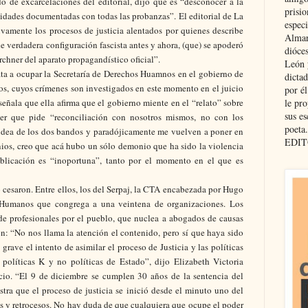
o de excarcelaciones del editorial, dijo que es “desconocer a la
prisio
idades documentadas con todas las probanzas”. El editorial de La
especi
vamente los procesos de justicia alentados por quienes describe
Almar
e verdadera configuración fascista antes y ahora, (que) se apoderó
dióce
chner del aparato propagandístico oficial”.
León 
a a ocupar la Secretaría de Derechos Huamnos en el gobierno de
dicta
s, cuyos crímenes son investigados en este momento en el juicio
por é
eñala que ella afirma que el gobierno miente en el “relato” sobre
le pro
sus es
er que pide “reconciliación con nosotros mismos, no con los
poeta.
a idea de los dos bandos y paradójicamente me vuelven a poner en
EDIT
nios, creo que acá hubo un sólo demonio que ha sido la violencia
ublicación es “inoportuna”, tanto por el momento en el que es
 cesaron. Entre ellos, los del Serpaj, la CTA encabezada por Hugo
Humanos que congrega a una veintena de organizaciones. Los
de profesionales por el pueblo, que nuclea a abogados de causas
n: “No nos llama la atención el contenido, pero sí que haya sido
rave el intento de asimilar el proceso de Justicia y las políticas
olíticas K y no políticas de Estado”, dijo Elizabeth Victoria
cio. “El 9 de diciembre se cumplen 30 años de la sentencia del
tra que el proceso de justicia se inició desde el minuto uno del
s y retrocesos. No hay duda de que cualquiera que ocupe el poder