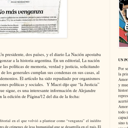
 Un presidente, dos países, y el diario La Nación apostaba
onzar a la historia argentina. En un editorial, La nación
UN P
 las políticas de memoria, verdad y justicia, solicitando
Por s
a de los generales cumplan sus condenas en sus casas, al
la pri
s demonios. El artículo ha sido repudiado por organismos
Amoró
es políticas y sociales. Y Macri dijo que “la Justicia”
y muer
ue sigue, es una interesante información de Alejandre
histo
repre
la edición de Página/12 del dia de la fecha:
acertó
Amoró
todo u
capaci
ditorial en el que volvió a plantear como “venganza” el inédito
sino t
res de crímenes de lesa humanidad que se desarrolla en el país. El