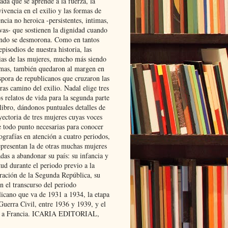
ada que se aprende a la fuerza, la
ivencia en el exilio y las formas de
encia no heroica -persistentes, intimas,
ivas- que sostienen la dignidad cuando
ndo se desmorona. Como en tantos
episodios de nuestra historia, las
rias de las mujeres, mucho más siendo
mas, también quedaron al margen en
spora de republicanos que cruzaron las
ras camino del exilio. Nadal elige tres
s relatos de vida para la segunda parte
libro, dándonos puntuales detalles de
yectoria de tres mujeres cuyas voces
e todo punto necesarias para conocer
ografías en atención a cuatro periodos,
epresentan la de otras muchas mujeres
das a abandonar su país: su infancia y
ud durante el periodo previo a la
uración de la Segunda República, su
n el transcurso del periodo
licano que va de 1931 a 1934, la etapa
Guerra Civil, entre 1936 y 1939, y el
 a Francia. ICARIA EDITORIAL,