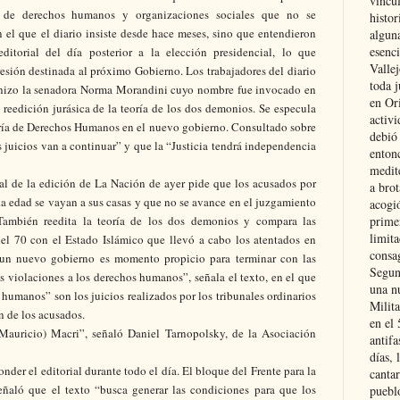
vincu
 de derechos humanos y organizaciones sociales que no se
histor
 el que el diario insiste desde hace meses, sino que entendieron
alguna
esenc
torial del día posterior a la elección presidencial, lo que
Vallej
esión destinada al próximo Gobierno. Los trabajadores del diario
toda j
 hizo la senadora Norma Morandini cuyo nombre fue invocado en
en Or
a reedición jurásica de la teoría de los dos demonios. Se especula
activi
aría de Derechos Humanos en el nuevo gobierno. Consultado sobre
debió
 juicios van a continuar” y que la “Justicia tendrá independencia
entonc
medit
ial de la edición de La Nación de ayer pide que los acusados por
a brot
 edad se vayan a sus casas y que no se avance en el juzgamiento
acogió
También reedita la teoría de los dos demonios y compara las
primer
limit
el 70 con el Estado Islámico que llevó a cabo los atentados en
consag
e un nuevo gobierno es momento propicio para terminar con las
Segun
es violaciones a los derechos humanos”, señala el texto, en el que
una n
 humanos” son los juicios realizados por los tribunales ordinarios
Milit
n de los acusados.
en el
Mauricio) Macri”, señaló Daniel Tarnopolsky, de la Asociación
antifa
días, 
onder el editorial durante todo el día. El bloque del Frente para la
cantar
ñaló que el texto “busca generar las condiciones para que los
pueblo