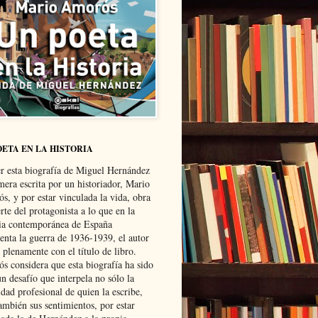
OETA EN LA HISTORIA
er esta biografía de Miguel Hernández
mera escrita por un historiador, Mario
s, y por estar vinculada la vida, obra
te del protagonista a lo que en la
ria contemporánea de España
senta la guerra de 1936-1939, el autor
 plenamente con el título de libro.
s considera que esta biografía ha sido
n desafío que interpela no sólo la
dad profesional de quien la escribe,
ambién sus sentimientos, por estar