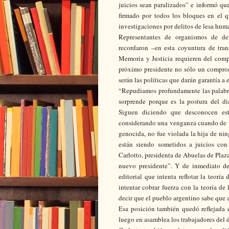
juicios sean paralizados” e informó que
firmado por todos los bloques en el q
investigaciones por delitos de lesa hum
Representantes de organismos de d
recordaron –en esta coyuntura de tran
Memoria y Justicia requieren del compr
próximo presidente no sólo un compromi
serán las políticas que darán garantía a 
“Repudiamos profundamente las palabra
sorprende porque es la postura del di
Siguen diciendo que desconocen es
considerando una venganza cuando de v
genocida, no fue violada la hija de nin
están siendo sometidos a juicios con
Carlotto, presidenta de Abuelas de Plaza
nuevo presidente”. Y de inmediato de
editorial que intenta reflotar la teorí
intentar cobrar fuerza con la teoría de
decir que el pueblo argentino sabe que
Esa posición también quedó reflejada 
luego en asamblea los trabajadores del 