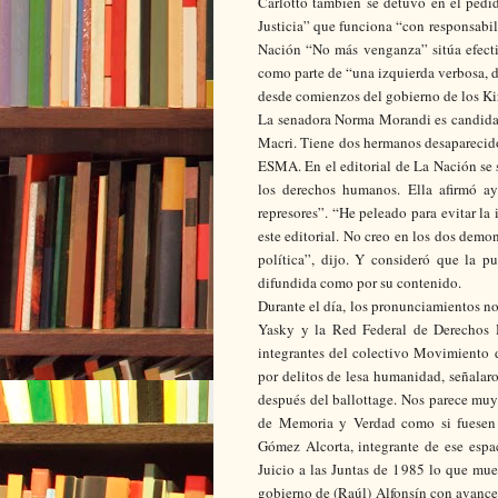
Carlotto también se detuvo en el pedid
Justicia” que funciona “con responsabil
Nación “No más venganza” sitúa efecti
como parte de “una izquierda verbosa, d
desde comienzos del gobierno de los Kir
La senadora Norma Morandi es candidat
Macri. Tiene dos hermanos desaparecido
ESMA. En el editorial de La Nación se s
los derechos humanos. Ella afirmó ay
represores”. “He peleado para evitar l
este editorial. No creo en los dos demo
política”, dijo. Y consideró que la p
difundida como por su contenido.
Durante el día, los pronunciamientos no
Yasky y la Red Federal de Derechos 
integrantes del colectivo Movimiento 
por delitos de lesa humanidad, señalaro
después del ballottage. Nos parece muy g
de Memoria y Verdad como si fuesen p
Gómez Alcorta, integrante de ese espa
Juicio a las Juntas de 1985 lo que mues
gobierno de (Raúl) Alfonsín con avance