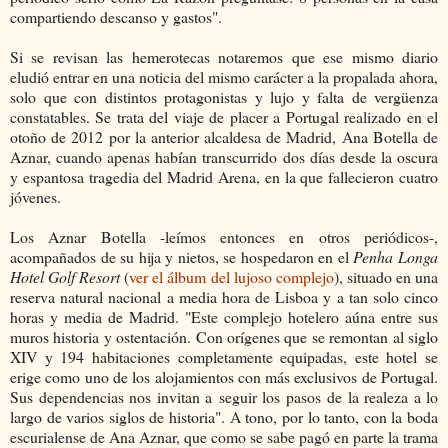
compartiendo descanso y gastos".
Si se revisan las hemerotecas notaremos que ese mismo diario
eludió entrar en una noticia del mismo carácter a la propalada ahora,
solo que con distintos protagonistas y lujo y falta de vergüenza
constatables. Se trata del viaje de placer a Portugal realizado en el
otoño de 2012 por la anterior alcaldesa de Madrid, Ana Botella de
Aznar, cuando apenas habían transcurrido dos días desde la oscura
y espantosa tragedia del Madrid Arena, en la que fallecieron cuatro
jóvenes.
Los Aznar Botella -leímos entonces en otros periódicos-,
acompañados de su hija y nietos, se hospedaron en el
Penha Longa
Hotel Golf Resort
(
ver el álbum del lujoso complejo
), situado en una
reserva natural nacional a media hora de Lisboa y a tan solo cinco
horas y media de Madrid. "Este complejo hotelero aúna entre sus
muros historia y ostentación. Con orígenes que se remontan al siglo
XIV y 194 habitaciones completamente equipadas, este hotel se
erige como uno de los alojamientos con más exclusivos de Portugal.
Sus dependencias nos invitan a seguir los pasos de la realeza a lo
largo de varios siglos de historia". A tono, por lo tanto, con la boda
escurialense de Ana Aznar, que como se sabe pagó en parte la trama