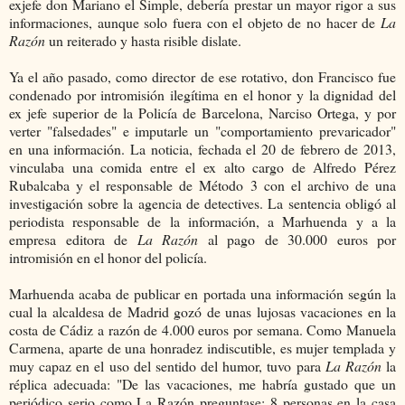
exjefe don Mariano el Simple, debería prestar un mayor rigor a sus
informaciones, aunque solo fuera con el objeto de no hacer de
La
Razón
un reiterado y hasta risible dislate.
Ya el año pasado, como director de ese rotativo, don Francisco fue
condenado
por intromisión ilegítima en el honor y la dignidad del
ex jefe superior de la Policía de Barcelona, Narciso Ortega, y por
verter "falsedades" e imputarle un "comportamiento prevaricador"
en una información. La noticia, fechada el 20 de febrero de 2013,
vinculaba una comida entre el ex alto cargo de Alfredo Pérez
Rubalcaba y el responsable de Método 3 con el archivo de una
investigación sobre la agencia de detectives.
La sentencia obligó al
periodista responsable de la información, a Marhuenda y a la
empresa editora de
La Razón
al pago de 30.000 euros por
intromisión en el honor del policía.
Marhuenda acaba de publicar en portada una información según la
cual la alcaldesa de Madrid gozó de unas lujosas vacaciones en la
costa de Cádiz a razón de 4.000 euros por semana. Como Manuela
Carmena, aparte de una honradez indiscutible, es mujer templada y
muy capaz en el uso del sentido del humor, tuvo para
La Razón
la
réplica adecuada:
"De las vacaciones, me habría gustado que un
periódico serio como La Razón preguntase: 8 personas en la casa