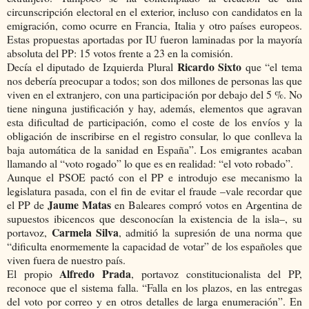
circunscripción electoral en el exterior, incluso con candidatos en la
emigración, como ocurre en Francia, Italia y otro países europeos.
Estas propuestas aportadas por IU fueron laminadas por la mayoría
absoluta del PP: 15 votos frente a 23 en la comisión.
Ricardo Sixto
Decía el diputado de Izquierda Plural
que “el tema
nos debería preocupar a todos; son dos millones de personas las que
viven en el extranjero, con una participación por debajo del 5 %. No
tiene ninguna justificación y hay, además, elementos que agravan
esta dificultad de participación, como el coste de los envíos y la
obligación de inscribirse en el registro consular, lo que conlleva la
baja automática de la sanidad en España”. Los emigrantes acaban
llamando al “voto rogado” lo que es en realidad: “el voto robado”.
Aunque el PSOE pactó con el PP e introdujo ese mecanismo la
legislatura pasada, con el fin de evitar el fraude –vale recordar que
Jaume Matas
el PP de
en Baleares compró votos en Argentina de
supuestos ibicencos que desconocían la existencia de la isla–, su
Carmela Silva
portavoz,
, admitió la supresión de una norma que
“dificulta enormemente la capacidad de votar” de los españoles que
viven fuera de nuestro país.
Alfredo Prada
El propio
, portavoz constitucionalista del PP,
reconoce que el sistema falla. “Falla en los plazos, en las entregas
del voto por correo y en otros detalles de larga enumeración”. En