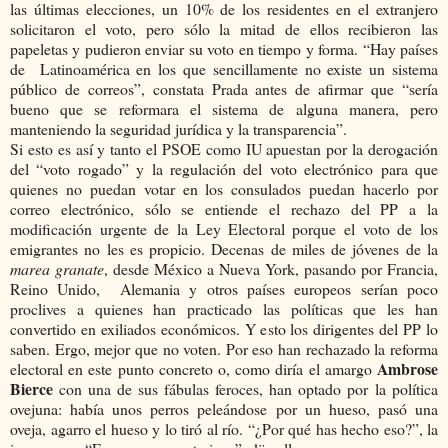
las últimas elecciones, un 10% de los residentes en el extranjero
solicitaron el voto, pero sólo la mitad de ellos recibieron las
papeletas y pudieron enviar su voto en tiempo y forma. “Hay países
de Latinoamérica en los que sencillamente no existe un sistema
público de correos”, constata Prada antes de afirmar que “sería
bueno que se reformara el sistema de alguna manera, pero
manteniendo la seguridad jurídica y la transparencia”.
Si esto es así y tanto el PSOE como IU apuestan por la derogación
del “voto rogado” y la regulación del voto electrónico para que
quienes no puedan votar en los consulados puedan hacerlo por
correo electrónico, sólo se entiende el rechazo del PP a la
modificación urgente de la Ley Electoral porque el voto de los
emigrantes no les es propicio. Decenas de miles de jóvenes de la
marea granate
, desde México a Nueva York, pasando por Francia,
Reino Unido, Alemania y otros países europeos serían poco
proclives a quienes han practicado las políticas que les han
convertido en exiliados económicos. Y esto los dirigentes del PP lo
saben. Ergo, mejor que no voten. Por eso han rechazado la reforma
Ambrose
electoral en este punto concreto o, como diría el amargo
Bierce
con una de sus fábulas feroces, han optado por la política
ovejuna: había unos perros peleándose por un hueso, pasó una
oveja, agarro el hueso y lo tiró al río. “¿Por qué has hecho eso?”, la