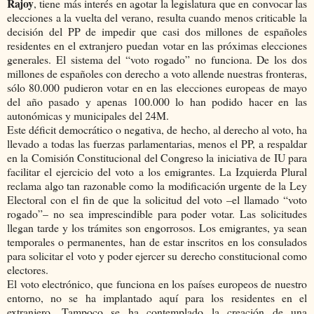
Rajoy
, tiene más interés en agotar la legislatura que en convocar las
elecciones a la vuelta del verano, resulta cuando menos criticable la
decisión del PP de impedir que casi dos millones de españoles
residentes en el extranjero puedan votar en las próximas elecciones
generales. El sistema del “voto rogado” no funciona. De los dos
millones de españoles con derecho a voto allende nuestras fronteras,
sólo 80.000 pudieron votar en en las elecciones europeas de mayo
del año pasado y apenas 100.000 lo han podido hacer en las
autonómicas y municipales del 24M.
Este déficit democrático o negativa, de hecho, al derecho al voto, ha
llevado a todas las fuerzas parlamentarias, menos el PP, a respaldar
en la Comisión Constitucional del Congreso la iniciativa de IU para
facilitar el ejercicio del voto a los emigrantes. La Izquierda Plural
reclama algo tan razonable como la modificación urgente de la Ley
Electoral con el fin de que la solicitud del voto –el llamado “voto
rogado”– no sea imprescindible para poder votar. Las solicitudes
llegan tarde y los trámites son engorrosos. Los emigrantes, ya sean
temporales o permanentes, han de estar inscritos en los consulados
para solicitar el voto y poder ejercer su derecho constitucional como
electores.
El voto electrónico, que funciona en los países europeos de nuestro
entorno, no se ha implantado aquí para los residentes en el
extranjero. Tampoco se ha contemplado la creación de una