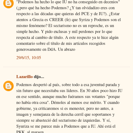
"Podemos ha hecho lo que IU no ha conseguido en decenios"
(¿pero qué ha hecho Podemos? ¿Y tan olvidadizo eres con
respecto a las décadas que quieras del PCE y de IU?). ¿Estar
atentos a Grecia es CREER (fe) que Syriza y Podemos son el
mismo fenómeno? El sectarismo no es un reproche, es un
simple hecho. Y pido exclusas y mil perdones por lo que
respecta al cambio de título. A este respecto ya te hice algún
comentario sobre el título de mis artículos recogidos
generosamente en DdA. Un abrazo
29/6/15, 10:05
Lazarillo
dijo...
Podemos despertó al país, sobre todo a esa juventud parada y
sin futuro que necesitaba sus líderes. En 30 años poco hizo IU
en ese sentido, aunque mucho fuéramos sus votantes "porque
no había otra cosa". Démoles al menos ese mérito. Y cuando
gobierne, ya criticaremos si es menester, pero no antes, a
imagen y semejanza de la derecha cerril que soportamos y
siempre se abasteció del sectarismo de izquierdas. Y sí,
Syuriza se me parece más a Podemos que a IU. Ahí está el
PKK, al margen.