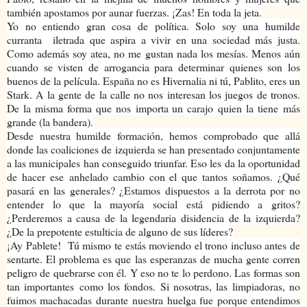
también apostamos por aunar fuerzas. ¡Zas! En toda la jeta.
Yo no entiendo gran cosa de política. Solo soy una humilde
curranta iletrada que aspira a vivir en una sociedad más justa.
Como además soy atea, no me gustan nada los mesías. Menos aún
cuando se visten de arrogancia para determinar quienes son los
buenos de la película. España no es Hivernalia ni tú, Pablito, eres un
Stark. A la gente de la calle no nos interesan los juegos de tronos.
De la misma forma que nos importa un carajo quien la tiene más
grande (la bandera).
Desde nuestra humilde formación, hemos comprobado que allá
donde las coaliciones de izquierda se han presentado conjuntamente
a las municipales han conseguido triunfar. Eso les da la oportunidad
de hacer ese anhelado cambio con el que tantos soñamos. ¿Qué
pasará en las generales? ¿Estamos dispuestos a la derrota por no
entender lo que la mayoría social está pidiendo a gritos?
¿Perderemos a causa de la legendaria disidencia de la izquierda?
¿De la prepotente estulticia de alguno de sus líderes?
¡Ay Pablete! Tú mismo te estás moviendo el trono incluso antes de
sentarte. El problema es que las esperanzas de mucha gente corren
peligro de quebrarse con él. Y eso no te lo perdono. Las formas son
tan importantes como los fondos. Si nosotras, las limpiadoras, no
fuimos machacadas durante nuestra huelga fue porque entendimos