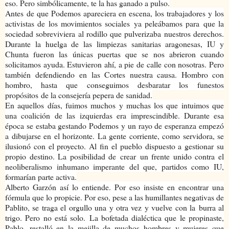
eso. Pero simbólicamente, te la has ganado a pulso.
Antes de que Podemos apareciera en escena, los trabajadores y los
activistas de los movimientos sociales ya peleábamos para que la
sociedad sobreviviera al rodillo que pulverizaba nuestros derechos.
Durante la huelga de las limpiezas sanitarias aragonesas, IU y
Chunta fueron las únicas puertas que se nos abrieron cuando
solicitamos ayuda. Estuvieron ahí, a pie de calle con nosotras. Pero
también defendiendo en las Cortes nuestra causa. Hombro con
hombro, hasta que conseguimos desbaratar los funestos
propósitos de la consejería pepera de sanidad.
En aquellos días, fuimos muchos y muchas los que intuimos que
una coalición de las izquierdas era imprescindible. Durante esa
época se estaba gestando Podemos y un rayo de esperanza empezó
a dibujarse en el horizonte. La gente corriente, como servidora, se
ilusionó con el proyecto. Al fin el pueblo dispuesto a gestionar su
propio destino. La posibilidad de crear un frente unido contra el
neoliberalismo inhumano imperante del que, partidos como IU,
formarían parte activa.
Alberto Garzón así lo entiende. Por eso insiste en encontrar una
fórmula que lo propicie. Por eso, pese a las humillantes negativas de
Pablito, se traga el orgullo una y otra vez y vuelve con la burra al
trigo. Pero no está solo. La bofetada dialéctica que le propinaste,
Pablo, restalló en la mejilla de muchos hombres y mujeres que